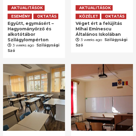
AKTUALITÁSOK
AKTUALITÁSOK
ESEMÉNY
OKTATÁS
KÖZÉLET
OKTATÁS
Együtt, egymásért –
Véget ért a felújítás
Hagyományőrző és
Mihai Eminescu
alkotótábor
Általános Iskolában
Szilágylompérton
3 weeks ago
Szilágysági
3 weeks ago
Szilágysági
Szó
Szó