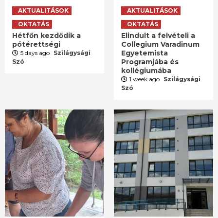
AKTUALITÁSOK
AKTUALITÁSOK
OKTATÁS
OKTATÁS
Hétfőn kezdődik a
Elindult a felvételi a
pótérettségi
Collegium Varadinum
Egyetemista
5 days ago
Szilágysági
Programjába és
Szó
kollégiumába
1 week ago
Szilágysági
Szó