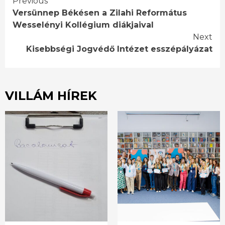
Continue
Previous
Versünnep Békésen a Zilahi Református
Reading
Wesselényi Kollégium diákjaival
Next
Kisebbségi Jogvédő Intézet esszépályázat
VILLÁM HÍREK