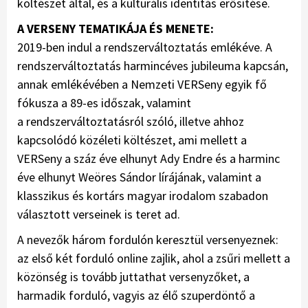
költészet által, és a kulturális identitás erősítése.
A VERSENY TEMATIKÁJA ÉS MENETE:
2019-ben indul a rendszerváltoztatás emlékéve. A
rendszerváltoztatás harmincéves jubileuma kapcsán,
annak emlékévében a Nemzeti VERSeny egyik fő
fókusza a 89-es időszak, valamint
a rendszerváltoztatásról szóló, illetve ahhoz
kapcsolódó közéleti költészet, ami mellett a
VERSeny a száz éve elhunyt Ady Endre és a harminc
éve elhunyt Weöres Sándor lírájának, valamint a
klasszikus és kortárs magyar irodalom szabadon
választott verseinek is teret ad.
A nevezők három fordulón keresztül versenyeznek:
az első két forduló online zajlik, ahol a zsűri mellett a
közönség is tovább juttathat versenyzőket, a
harmadik forduló, vagyis az élő szuperdöntő a