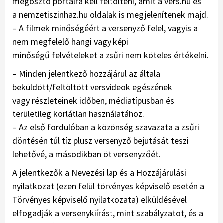
megosztó portálra kell feltölteni, amit a vers.hu és
a nemzetiszinhaz.hu oldalak is megjelenítenek majd.
– A filmek minőségéért a versenyző felel, vagyis a
nem megfelelő hangi vagy képi
minőségű felvételeket a zsűri nem köteles értékelni.
– Minden jelentkező hozzájárul az általa
beküldött/feltöltött versvideok egészének
vagy részleteinek időben, médiatípusban és
területileg korlátlan használatához.
– Az első fordulóban a közönség szavazata a zsűri
döntésén túl tíz plusz versenyző bejutását teszi
lehetővé, a másodikban öt versenyzőét.
A jelentkezők a Nevezési lap és a Hozzájárulási
nyilatkozat (ezen felül törvényes képviselő esetén a
Törvényes képviselő nyilatkozata) elküldésével
elfogadják a versenykiírást, mint szabályzatot, és a