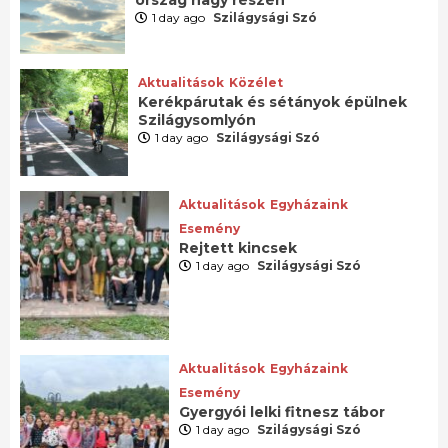
1 day ago
Szilágysági Szó
Aktualitások
Közélet
Kerékpárutak és sétányok épülnek
Szilágysomlyón
1 day ago
Szilágysági Szó
Aktualitások
Egyházaink
Esemény
Rejtett kincsek
1 day ago
Szilágysági Szó
Aktualitások
Egyházaink
Esemény
Gyergyói lelki fitnesz tábor
1 day ago
Szilágysági Szó