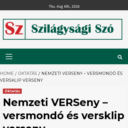
Skip
Thu. Aug 6th, 2026
to
content
Szilágysági
Primary
Menu
Szó
HOME
OKTATÁS
NEMZETI VERSENY – VERSMONDÓ ÉS
VERSKLIP VERSENY
Oktatás
Nemzeti VERSeny –
versmondó és versklip