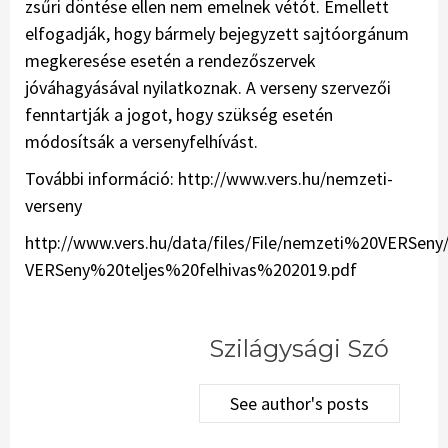
zsűri döntése ellen nem emelnek vétót. Emellett
elfogadják, hogy bármely bejegyzett sajtóorgánum
megkeresése esetén a rendezőszervek
jóváhagyásával nyilatkoznak. A verseny szervezői
fenntartják a jogot, hogy szükség esetén
módosítsák a versenyfelhívást.
További információ: http://www.vers.hu/nemzeti-
verseny
http://www.vers.hu/data/files/File/nemzeti%20VERSeny
VERSeny%20teljes%20felhivas%202019.pdf
Szilágysági Szó
See author's posts