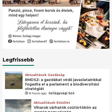
Legfrissebb
Aktualitások
Gazdaság
RMDSZ: a gazdákat védő javaslatainkkal
fogadta el a parlament a biodiverzitási
stratégiát
8 hours ago
Szilágysági Szó
Aktualitások
Közélet
Viharok várhatók csütörtökön az
ország nagy részén