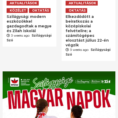
AKTUALITÁSOK
AKTUALITÁSOK
KÖZÉLET
OKTATÁS
OKTATÁS
Szilágyság: modern
Elkezdődött a
eszközökkel
beiratkozás a
gazdagodtak a megye
középiskolai
és Zilah iskolái
felvételire; a
számítógépes
3 weeks ago
Szilágysági
elosztást július 22-én
Szó
végzik
3 weeks ago
Szilágysági
Szó