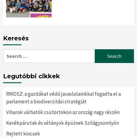
Keresés
Search
for:
Legutóbbi cikkek
RMDSZ: a gazdákat védő javaslatainkkal fogadta el a
parlament a biodiverzitási stratégiát
Viharok várhatók csütörtökön az ország nagy részén
Kerékpárutak és sétányok épülnek Szilágysomlyón
Rejtett kincsek