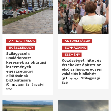
AKTUALITÁSOK
AKTUALITÁSOK
EGÉSZSÉGÜGY
EGYHÁZAINK
Szilágycseh:
ESEMÉNY
Családorvost
Közösséget, hitet és
keresnek az oktatási
értékeket épített az
intézmények
első szilágyperecseni
egészségügyi
vakációs bibliahét
ellátásának
1 day ago
Szilágysági
biztosítására
Szó
1 day ago
Szilágysági
Szó