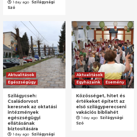
1 day ago
Szilágysági
Szó
Aktualitások
Aktualitások
Egészségügy
Egyházaink
Esemény
Szilágycseh:
Közösséget, hitet és
Családorvost
értékeket épített az
keresnek az oktatási
első szilágyperecseni
intézmények
vakációs bibliahét
egészségügyi
1 day ago
Szilágysági
ellátásának
Szó
biztosítására
1 day ago
Szilágysági