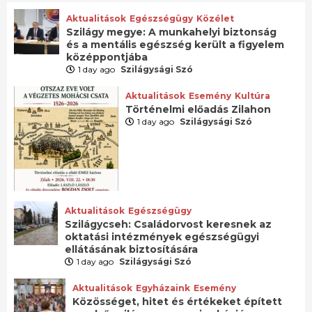
Aktualitások
Egészségügy
Közélet
Szilágy megye: A munkahelyi biztonság
és a mentális egészség került a figyelem
középpontjába
1 day ago
Szilágysági Szó
Aktualitások
Esemény
Kultúra
Történelmi előadás Zilahon
1 day ago
Szilágysági Szó
Aktualitások
Egészségügy
Szilágycseh: Családorvost keresnek az
oktatási intézmények egészségügyi
ellátásának biztosítására
1 day ago
Szilágysági Szó
Aktualitások
Egyházaink
Esemény
Közösséget, hitet és értékeket épített