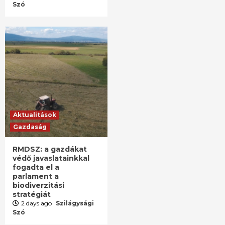
Szó
Aktualitások
Gazdaság
RMDSZ: a gazdákat
védő javaslatainkkal
fogadta el a
parlament a
biodiverzitási
stratégiát
2 days ago
Szilágysági
Szó