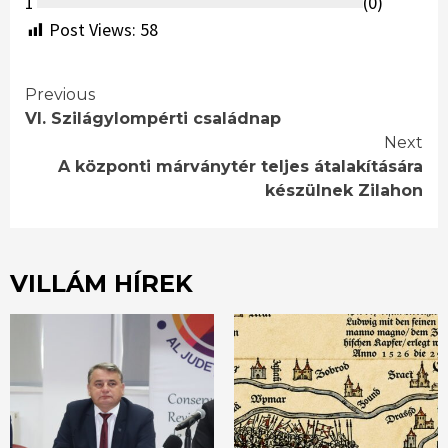
1
(
0
)
Post Views:
58
Continue
Previous
VI. Szilágylompérti családnap
Reading
Next
A központi márványtér teljes átalakítására
készülnek Zilahon
VILLÁM HÍREK