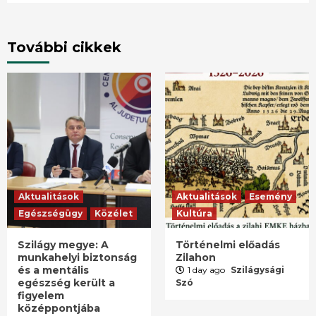
További cikkek
Aktualitások
Aktualitások
Esemény
Egészségügy
Közélet
Kultúra
Szilágy megye: A
Történelmi előadás
munkahelyi biztonság
Zilahon
és a mentális
1 day ago
Szilágysági
egészség került a
Szó
figyelem
középpontjába