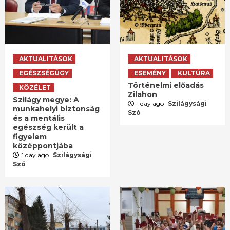
AKTUALITÁSOK
AKTUALITÁSOK
EGÉSZSÉGÜGY
ESEMÉNY
KULTÚRA
Történelmi előadás
KÖZÉLET
Zilahon
Szilágy megye: A
1 day ago
Szilágysági
munkahelyi biztonság
Szó
és a mentális
egészség került a
figyelem
középpontjába
1 day ago
Szilágysági
Szó