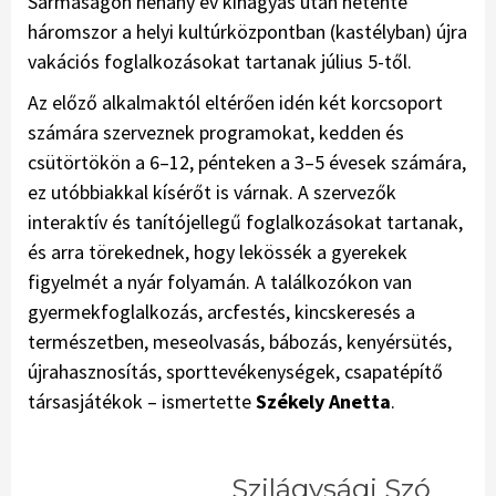
Sarmaságon néhány év kihagyás után hetente
háromszor a helyi kultúrközpontban (kastélyban) újra
vakációs foglalkozásokat tartanak július 5-től.
Az előző alkalmaktól eltérően idén két kor­csoport
számára szerveznek programokat, kedden és
csütörtökön a 6–12, pénteken a 3–5 évesek számára,
ez utóbbiakkal kísérőt is várnak. A szervezők
interaktív és tanítójellegű foglalkozásokat tartanak,
és arra törekednek, hogy lekössék a gyerekek
figyelmét a nyár folyamán. A találkozókon van
gyermekfoglalkozás, arcfestés, kincskeresés a
természetben, meseolvasás, bábozás, kenyérsütés,
újrahasznosítás, sporttevékenységek, csapatépítő
társasjátékok – ismertette
Székely Anetta
.
Szilágysági Szó