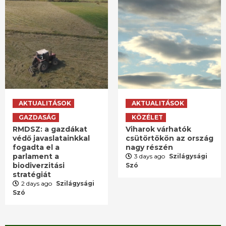
AKTUALITÁSOK
AKTUALITÁSOK
GAZDASÁG
KÖZÉLET
RMDSZ: a gazdákat
Viharok várhatók
védő javaslatainkkal
csütörtökön az ország
fogadta el a
nagy részén
parlament a
3 days ago
Szilágysági
biodiverzitási
Szó
stratégiát
2 days ago
Szilágysági
Szó