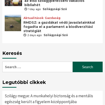
az első szilágyperecseni vakációs
bibliahét
1 day ago
Szilágysági Szó
Aktualitások
Gazdaság
RMDSZ: a gazdákat védő javaslatainkkal
fogadta el a parlament a biodiverzitási
stratégiát
2 days ago
Szilágysági Szó
Keresés
Search
for:
Legutóbbi cikkek
Szilágy megye: A munkahelyi biztonság és a mentális
egészség került a figyelem középpontjába