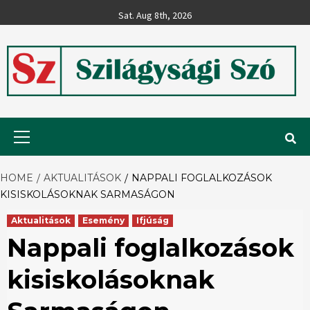
Skip
Sat. Aug 8th, 2026
to
content
Szilágysági
Primary
Menu
Szó
HOME
AKTUALITÁSOK
NAPPALI FOGLALKOZÁSOK
KISISKOLÁSOKNAK SARMASÁGON
Aktualitások
Esemény
Ifjúság
Nappali foglalkozások
kisiskolásoknak