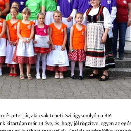
rmészetet jár, aki csak teheti. Szilágysomlyón a BIA
k kitartóan már 13 éve, és, hogy jól rögzítve legyen az egé