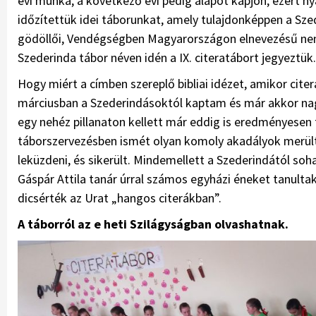
évi munka, a következő évi pedig alapot kapjon, ezért ny
időzítettük idei táborunkat, amely tulajdonképpen a Szed
gödöllői, Vendégségben Magyarországon elnevezésű nemze
Szederinda tábor néven idén a IX. citeratábort jegyeztük.
Hogy miért a címben szereplő bibliai idézet, amikor cite
márciusban a Szederindásoktól kaptam és már akkor nag
egy nehéz pillanaton kellett már eddig is eredményesen 
táborszervezésben ismét olyan komoly akadályok merülte
leküzdeni, és sikerült. Mindemellett a Szederindától soh
Gáspár Attila tanár úrral számos egyházi éneket tanultak
dicsérték az Urat „hangos citerákban”.
A táborról az e heti Szilágyságban olvashatnak.