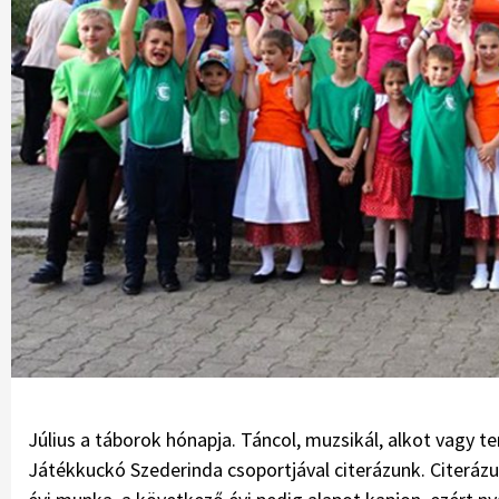
Július a táborok hónapja. Táncol, muzsikál, alkot vagy te
Játékkuckó Szederinda csoportjával citerázunk. Citerázun