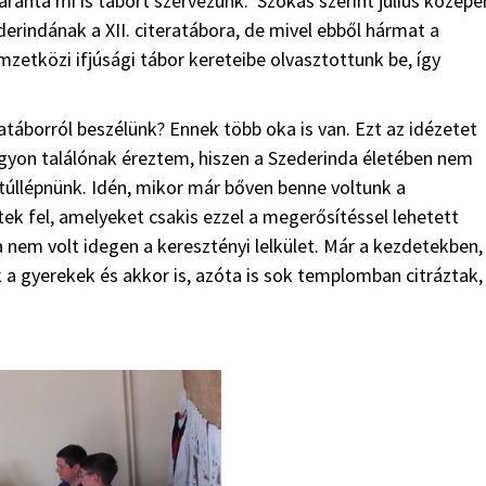
aranta mi is tábort szervezünk. Szokás szerint július közepé
erindának a XII. citeratábora, de mivel ebből hármat a
tközi ifjúsági tábor kereteibe olvasztottunk be, így
ratáborról beszélünk? Ennek több oka is van. Ezt az idézetet
yon találónak éreztem, hiszen a Szederinda életében nem
túllépnünk. Idén, mikor már bőven benne voltunk a
k fel, amelyeket csakis ezzel a megerősítéssel lehetett
a nem volt idegen a keresztényi lelkület. Már a kezdetekben,
 a gyerekek és akkor is, azóta is sok templomban citráztak,