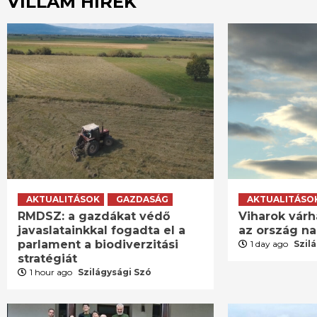
VILLÁM HÍREK
AKTUALITÁSOK
GAZDASÁG
AKTUALITÁSO
RMDSZ: a gazdákat védő
Viharok várh
javaslatainkkal fogadta el a
az ország n
parlament a biodiverzitási
1 day ago
Szil
stratégiát
1 hour ago
Szilágysági Szó