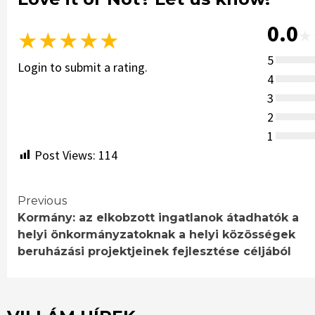
0.0
★
★
★
★
★
★
5
Login to submit a rating.
4
3
2
1
Post Views:
114
Continue
Previous
Kormány: az elkobzott ingatlanok átadhatók a
Reading
helyi önkormányzatoknak a helyi közösségek
beruházási projektjeinek fejlesztése céljából