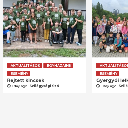
AKTUALITÁSOK
EGYHÁZAINK
AKTUALITÁSO
ESEMÉNY
ESEMÉNY
Rejtett kincsek
Gyergyói lelk
1 day ago
Szilágysági Szó
1 day ago
Szil