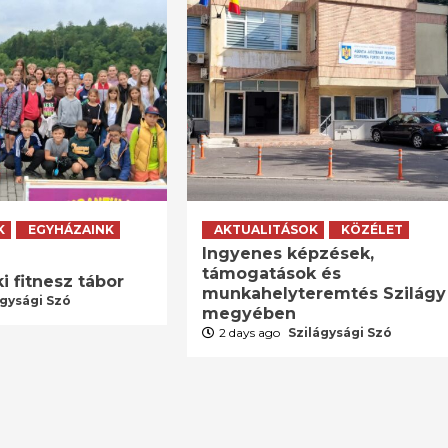
K
EGYHÁZAINK
AKTUALITÁSOK
KÖZÉLET
Ingyenes képzések,
támogatások és
i fitnesz tábor
munkahelyteremtés Szilágy
ágysági Szó
megyében
2 days ago
Szilágysági Szó