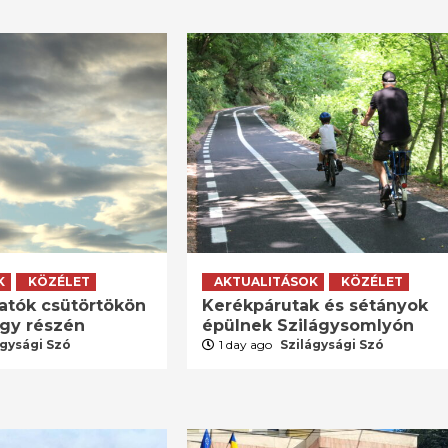
K
KÖZÉLET
AKTUALITÁSOK
KÖZÉLET
atók csütörtökön
Kerékpárutak és sétányok
agy részén
épülnek Szilágysomlyón
ágysági Szó
1 day ago
Szilágysági Szó