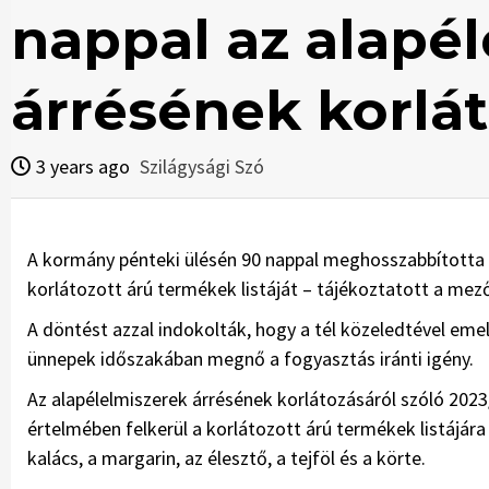
nappal az alapé
árrésének korlá
3 years ago
Szilágysági Szó
A kormány pénteki ülésén 90 nappal meghosszabbította a
korlátozott árú termékek listáját – tájékoztatott a me
A döntést azzal indokolták, hogy a tél közeledtével eme
ünnepek időszakában megnő a fogyasztás iránti igény.
Az alapélelmiszerek árrésének korlátozásáról szóló 202
értelmében felkerül a korlátozott árú termékek listájára
kalács, a margarin, az élesztő, a tejföl és a körte.