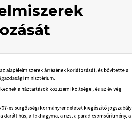
lelmiszerek
tozását
z alapélelmiszerek árrésének korlátozását, és bővítette a
zőgazdasági minisztérium.
lkednek a háztartások közüzemi költségei, és az év végi
3/67-es sürgősségi kormányrendeletet kiegészítő jogszabály
 a darált hús, a fokhagyma, a rizs, a paradicsomsűrítmény, a