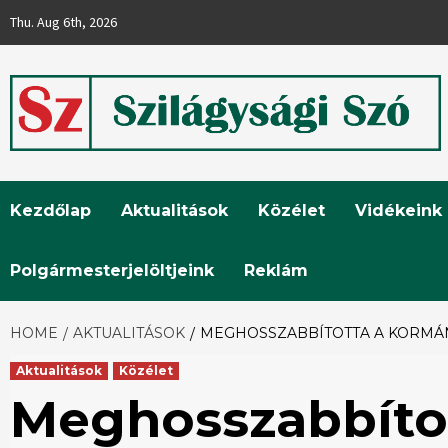
Skip
Thu. Aug 6th, 2026
to
content
Szilágysági
Kezdőlap
Aktualitások
Közélet
Vidékeink
Szó
Polgármesterjelöltjeink
Reklám
HOME
AKTUALITÁSOK
MEGHOSSZABBÍTOTTA A KORMÁN
Aktualitások
Közélet
Meghosszabbíto