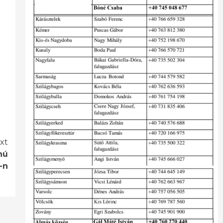
xt
nú
-n