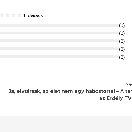
★
★
★
★
0
reviews
(
0
)
(
0
)
(
0
)
(
0
)
(
0
)
Ne
Ja, elvtársak, az élet nem egy habostorta! – A ta
az Erdély TV