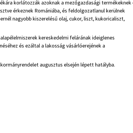
zalékára korlátozzák azoknak a mezőgazdasági termékeknek 
esztve érkeznek Romániába, és feldolgozatlanul kerülnek
ernél nagyobb kiszerelésű olaj, cukor, liszt, kukoricaliszt,
alapélelmiszerek kereskedelmi felárának ideiglenes
néséhez és ezáltal a lakosság vásárlóerejének a
 kormányrendelet augusztus elsején lépett hatályba.