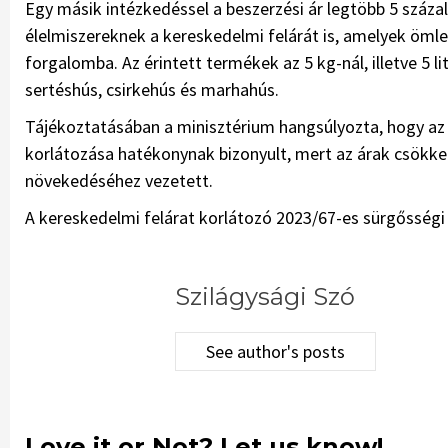
Egy másik intézkedéssel a beszerzési ár legtöbb 5 szá
élelmiszereknek a kereskedelmi felárát is, amelyek öml
forgalomba. Az érintett termékek az 5 kg-nál, illetve 5 lit
sertéshús, csirkehús és marhahús.
Tájékoztatásában a minisztérium hangsúlyozta, hogy az 
korlátozása hatékonynak bizonyult, mert az árak csökke
növekedéséhez vezetett.
A kereskedelmi felárat korlátozó 2023/67-es sürgősségi
Szilágysági Szó
See author's posts
Love it or Not? Let us know!