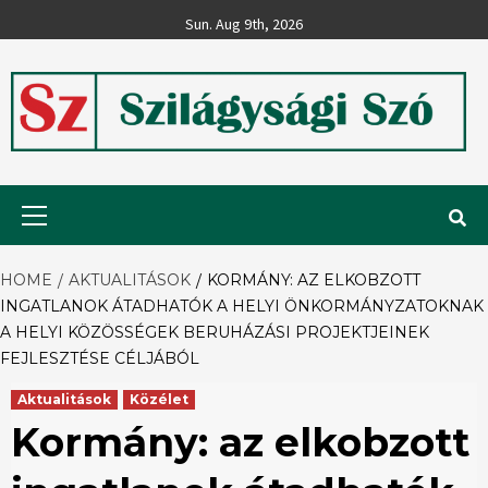
Skip
Sun. Aug 9th, 2026
to
content
Szilágysági
Primary
Menu
Szó
HOME
AKTUALITÁSOK
KORMÁNY: AZ ELKOBZOTT
INGATLANOK ÁTADHATÓK A HELYI ÖNKORMÁNYZATOKNAK
A HELYI KÖZÖSSÉGEK BERUHÁZÁSI PROJEKTJEINEK
FEJLESZTÉSE CÉLJÁBÓL
Aktualitások
Közélet
Kormány: az elkobzott