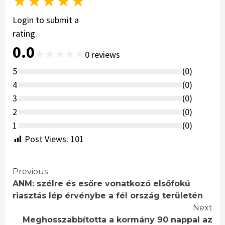
★
★
★
★
★
Login to submit a
rating.
0.0
★
★
★
★
★
0
reviews
5
(
0
)
4
(
0
)
3
(
0
)
2
(
0
)
1
(
0
)
Post Views:
101
Continue
Previous
ANM: szélre és esőre vonatkozó elsőfokú
Reading
riasztás lép érvénybe a fél ország területén
Next
Meghosszabbította a kormány 90 nappal az