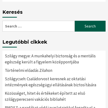
Keresés
Search
for:
Legutóbbi cikkek
Szilágy megye: A munkahelyi biztonság és a mentális
egészség került a figyelem középpontjába
Történelmi előadás Zilahon
Szilágycseh: Családorvost keresnek az oktatási
intézmények egészségügyi ellátásának biztosítására
Közösséget, hitet és értékeket épített az első
szilágyperecseni vakációs bibliahét
RMDSZ: a gazdákat védő javaslatainkkal fogadta el a