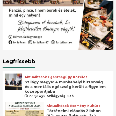
Legfrissebb
Aktualitások
Egészségügy
Közélet
Szilágy megye: A munkahelyi biztonság
és a mentális egészség került a figyelem
középpontjába
2 days ago
Szilágysági Szó
Aktualitások
Esemény
Kultúra
Történelmi előadás Zilahon
2 days ago
Szilágysági Szó