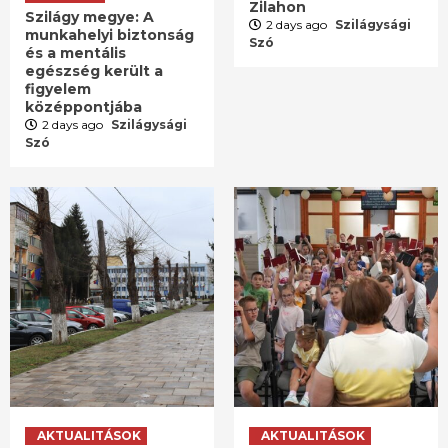
Zilahon
Szilágy megye: A
2 days ago
Szilágysági
munkahelyi biztonság
Szó
és a mentális
egészség került a
figyelem
középpontjába
2 days ago
Szilágysági
Szó
AKTUALITÁSOK
AKTUALITÁSOK