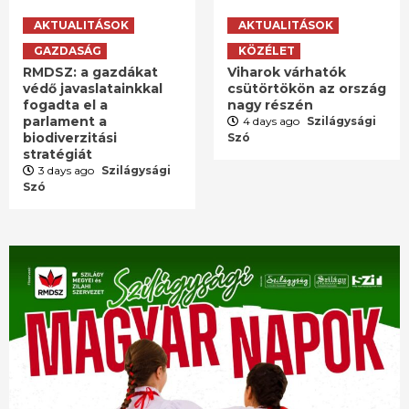
AKTUALITÁSOK
AKTUALITÁSOK
GAZDASÁG
KÖZÉLET
RMDSZ: a gazdákat
Viharok várhatók
védő javaslatainkkal
csütörtökön az ország
fogadta el a
nagy részén
parlament a
4 days ago
Szilágysági
biodiverzitási
Szó
stratégiát
3 days ago
Szilágysági
Szó