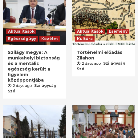
Aktualitások
Aktualitások
Esemény
Egészségügy
Közélet
Kultúra
Szilágy megye: A
Történelmi előadás
munkahelyi biztonság
Zilahon
és a mentális
2 days ago
Szilágysági
egészség került a
Szó
figyelem
középpontjába
2 days ago
Szilágysági
Szó