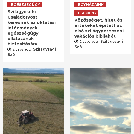
EGÉSZSÉGÜGY
EGYHÁZAINK
Szilágycseh:
ESEMÉNY
Családorvost
Közösséget, hitet és
keresnek az oktatási
értékeket épített az
intézmények
első szilágyperecseni
egészségügyi
vakációs bibliahét
ellátásának
2 days ago
Szilágysági
biztosítására
Szó
2 days ago
Szilágysági
Szó