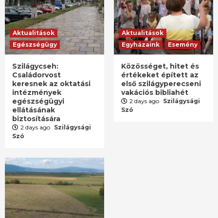
Aktualitások
Aktualitások
Egészségügy
Egyházaink
Esemény
Szilágycseh:
Közösséget, hitet és
Családorvost
értékeket épített az
keresnek az oktatási
első szilágyperecseni
intézmények
vakációs bibliahét
egészségügyi
2 days ago
Szilágysági
ellátásának
Szó
biztosítására
2 days ago
Szilágysági
Szó