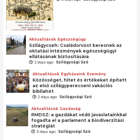
Aktualitások
Egészségügy
Szilágycseh: Családorvost keresnek az
oktatási intézmények egészségügyi
ellátásának biztosítására
2 days ago
Szilágysági Szó
Aktualitások
Egyházaink
Esemény
Közösséget, hitet és értékeket épített
az első szilágyperecseni vakációs
bibliahét
2 days ago
Szilágysági Szó
Aktualitások
Gazdaság
RMDSZ: a gazdákat védő javaslatainkkal
fogadta el a parlament a biodiverzitási
stratégiát
3 days ago
Szilágysági Szó