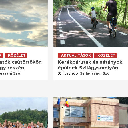
K
KÖZÉLET
AKTUALITÁSOK
KÖZÉLET
atók csütörtökön
Kerékpárutak és sétányok
agy részén
épülnek Szilágysomlyón
ágysági Szó
1 day ago
Szilágysági Szó