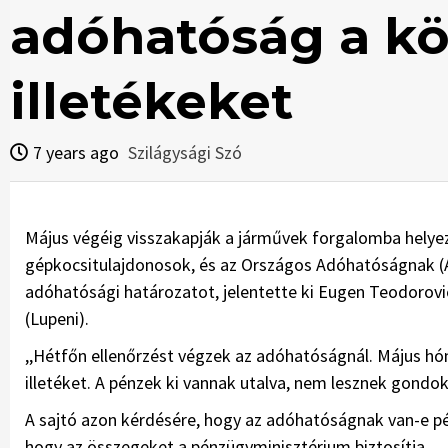
adóhatóság a k
illetékeket
7 years ago
Szilágysági Szó
Május végéig visszakapják a járművek forgalomba helyez
gépkocsitulajdonosok, és az Országos Adóhatóságnak (AN
adóhatósági határozatot, jelentette ki Eugen Teodorov
(Lupeni).
,,Hétfőn ellenőrzést végzek az adóhatóságnál. Május hó
illetéket. A pénzek ki vannak utalva, nem lesznek gondo
A sajtó azon kérdésére, hogy az adóhatóságnak van-e pénz
hogy az összegeket a pénzügyminisztérium biztosítja.