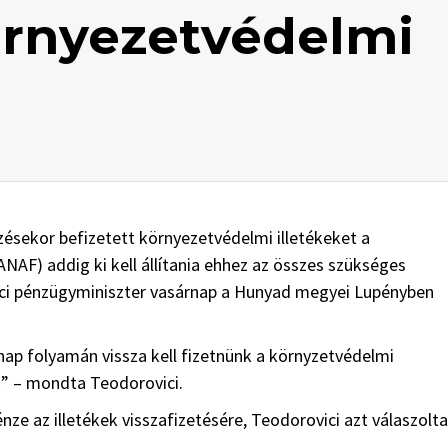
örnyezetvédelmi
ésekor befizetett környezetvédelmi illetékeket a
AF) addig ki kell állítania ehhez az összes szükséges
ici pénzügyminiszter vasárnap a Hunyad megyei Lupényben
nap folyamán vissza kell fizetnünk a környzetvédelmi
k” – mondta Teodorovici.
e az illetékek visszafizetésére, Teodorovici azt válaszolta