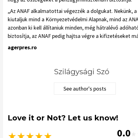
,,Az ANAF alkalmatottai végezzék a dolgukat. Nekünk, a
kiutaljuk mind a Környezetvédelmi Alapnak, mind az ANAF
azonban ki kell állítaniuk minden, még hátralévő adóhat
biztosítja, az ANAF pedig hajtsa végre a kifizetéseket m
agerpres.ro
Szilágysági Szó
See author's posts
Love it or Not? Let us know!
0.0
★
★
★
★
★
★