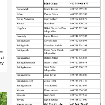
xt
si
ny