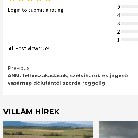
5
Login to submit a rating.
4
3
2
1
Post Views:
59
Continue
Previous
ANM: felhőszakadások, szélviharok és jégeső
Reading
vasárnap délutántól szerda reggelig
VILLÁM HÍREK