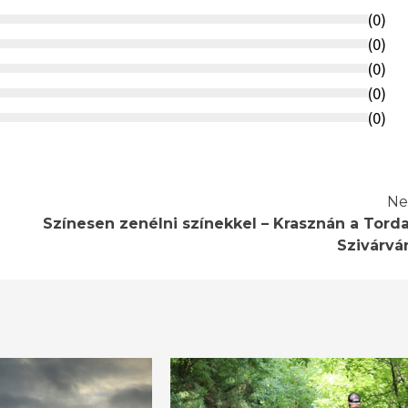
(
0
)
(
0
)
(
0
)
(
0
)
(
0
)
Ne
Színesen zenélni színekkel – Krasznán a Torda
Szivárvá