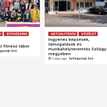
K
EGYHÁZAINK
AKTUALITÁSOK
KÖZÉLET
Ingyenes képzések,
támogatások és
i fitnesz tábor
munkahelyteremtés Szilágy
ágysági Szó
megyében
2 days ago
Szilágysági Szó