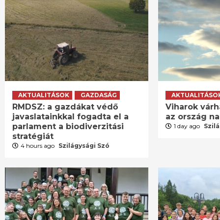
AKTUALITÁSOK
GAZDASÁG
AKTUALITÁSO
RMDSZ: a gazdákat védő
Viharok várh
javaslatainkkal fogadta el a
az ország n
parlament a biodiverzitási
1 day ago
Szil
stratégiát
4 hours ago
Szilágysági Szó