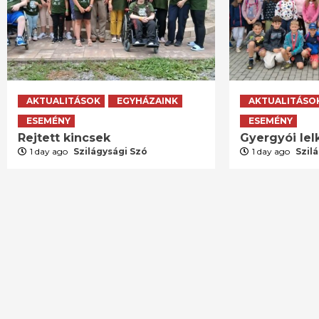
AKTUALITÁSOK
EGYHÁZAINK
AKTUALITÁSO
ESEMÉNY
ESEMÉNY
Rejtett kincsek
Gyergyói lelk
1 day ago
Szilágysági Szó
1 day ago
Szil