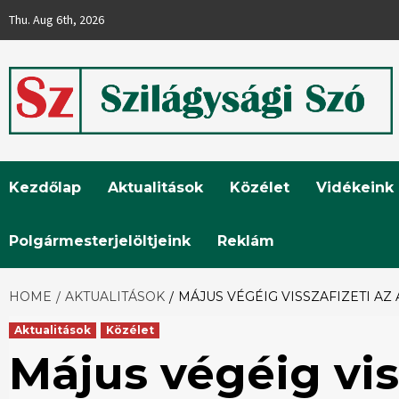
Skip
Thu. Aug 6th, 2026
to
content
Szilágysági
Kezdőlap
Aktualitások
Közélet
Vidékeink
Szó
Polgármesterjelöltjeink
Reklám
HOME
AKTUALITÁSOK
MÁJUS VÉGÉIG VISSZAFIZETI A
Aktualitások
Közélet
Május végéig vis