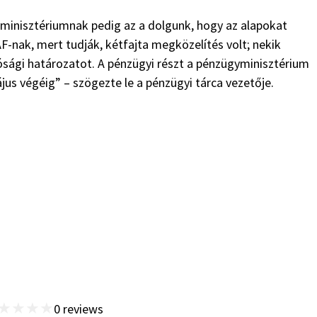
 minisztériumnak pedig az a dolgunk, hogy az alapokat
-nak, mert tudják, kétfajta megközelítés volt; nekik
ósági határozatot. A pénzügyi részt a pénzügyminisztérium
ájus végéig” – szögezte le a pénzügyi tárca vezetője.
★
★
★
★
0
reviews