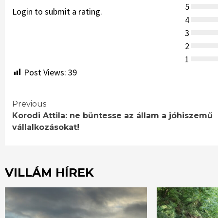
5
Login to submit a rating.
4
3
2
1
Post Views:
39
Continue
Previous
Korodi Attila: ne büntesse az állam a jóhiszemű
Reading
vállalkozásokat!
VILLÁM HÍREK