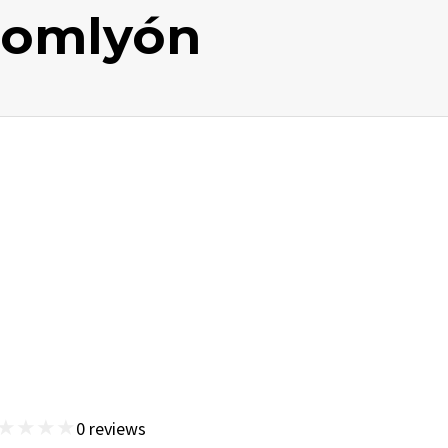
somlyón
★
★
★
★
0
reviews