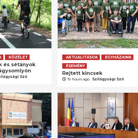
K
KÖZÉLET
AKTUALITÁSOK
EGYHÁZAINK
k és sétányok
ESEMÉNY
lágysomlyón
Rejtett kincsek
ilágysági Szó
19 hours ago
Szilágysági Szó