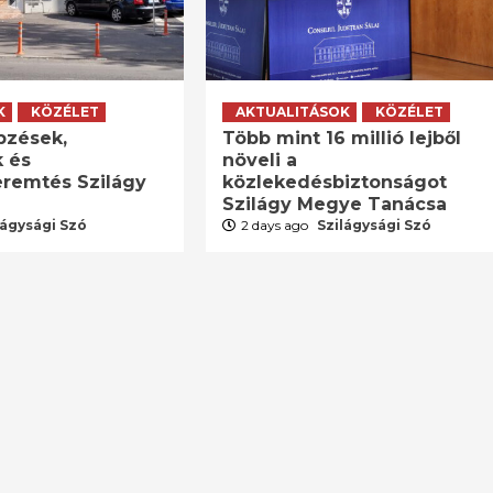
K
KÖZÉLET
AKTUALITÁSOK
KÖZÉLET
pzések,
Több mint 16 millió lejből
 és
növeli a
remtés Szilágy
közlekedésbiztonságot
Szilágy Megye Tanácsa
lágysági Szó
2 days ago
Szilágysági Szó