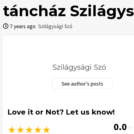
táncház Szilágy
7 years ago
Szilágysági Szó
Szilágysági Szó
See author's posts
Love it or Not? Let us know!
0.0
★
★
★
★
★
★