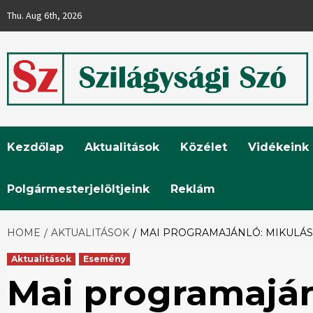
Skip
Thu. Aug 6th, 2026
to
content
Szilágysági
Kezdőlap
Aktualitások
Közélet
Vidékeink
Szó
Polgármesterjelöltjeink
Reklám
HOME
AKTUALITÁSOK
MAI PROGRAMAJÁNLÓ: MIKULÁS
Aktualitások
Esemény
Mai programaján