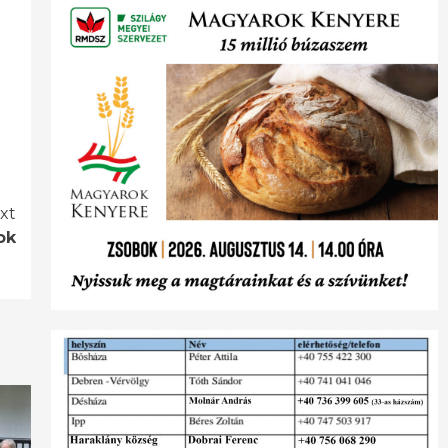
xt
ok