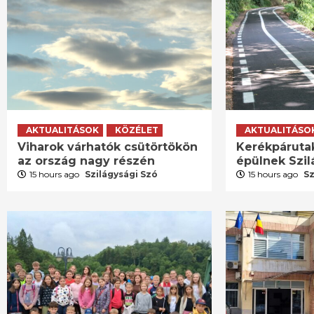
AKTUALITÁSOK
KÖZÉLET
AKTUALITÁSO
Viharok várhatók csütörtökön
Kerékpáruta
az ország nagy részén
épülnek Szi
15 hours ago
Szilágysági Szó
15 hours ago
Sz