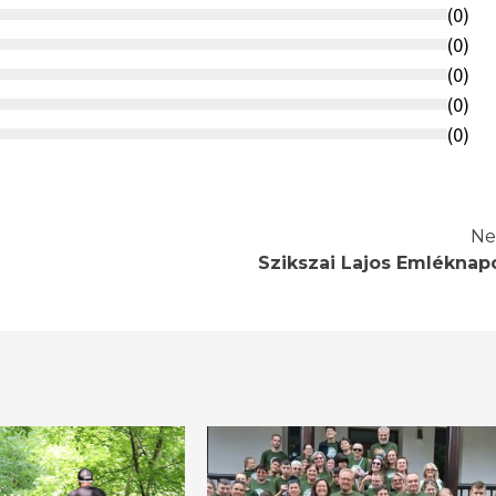
(
0
)
(
0
)
(
0
)
(
0
)
(
0
)
Ne
Szikszai Lajos Emléknap