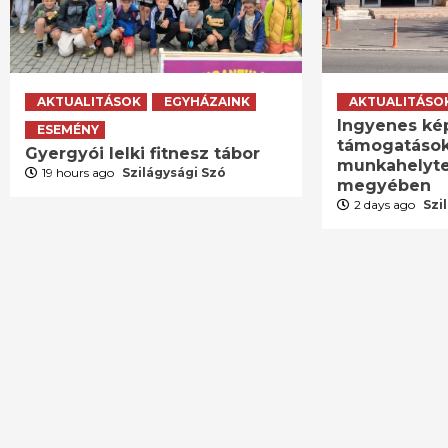
AKTUALITÁSOK
EGYHÁZAINK
AKTUALITÁSO
Ingyenes ké
ESEMÉNY
támogatások
Gyergyói lelki fitnesz tábor
munkahelyte
19 hours ago
Szilágysági Szó
megyében
2 days ago
Szi