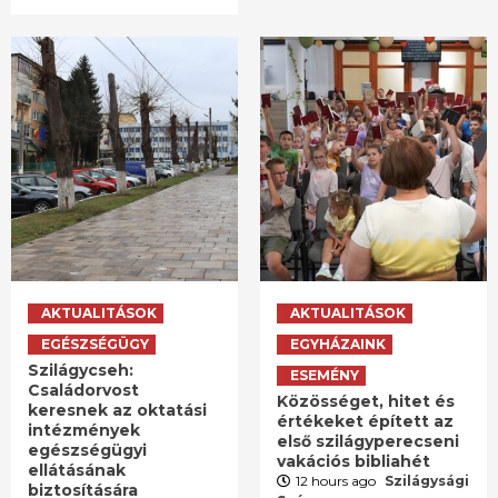
AKTUALITÁSOK
AKTUALITÁSOK
EGÉSZSÉGÜGY
EGYHÁZAINK
Szilágycseh:
ESEMÉNY
Családorvost
Közösséget, hitet és
keresnek az oktatási
értékeket épített az
intézmények
első szilágyperecseni
egészségügyi
vakációs bibliahét
ellátásának
12 hours ago
Szilágysági
biztosítására