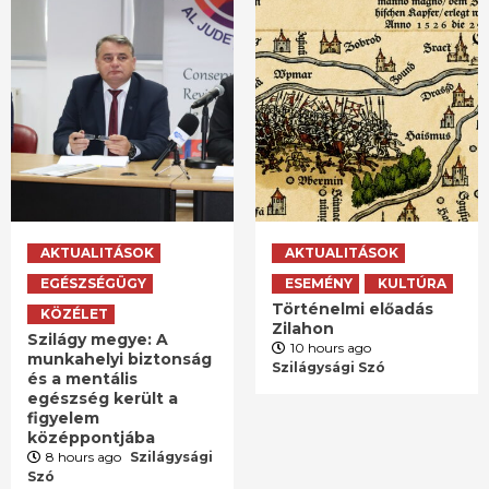
AKTUALITÁSOK
AKTUALITÁSOK
EGÉSZSÉGÜGY
ESEMÉNY
KULTÚRA
Történelmi előadás
KÖZÉLET
Zilahon
Szilágy megye: A
10 hours ago
munkahelyi biztonság
Szilágysági Szó
és a mentális
egészség került a
figyelem
középpontjába
8 hours ago
Szilágysági
Szó