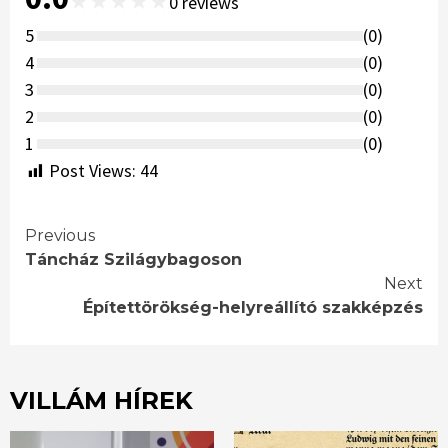
★
★
★
★
★
0
reviews
5
(
0
)
4
(
0
)
3
(
0
)
2
(
0
)
1
(
0
)
Post Views:
44
Continue
Previous
Táncház Szilágybagoson
Reading
Next
Építettörökség-helyreállító szakképzés
VILLÁM HÍREK