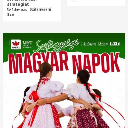
stratégiát
1 day ago
Szilágysági
Szó