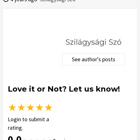
Szilágysági Szó
See author's posts
Love it or Not? Let us know!
★
★
★
★
★
Login to submit a
rating.
0.0