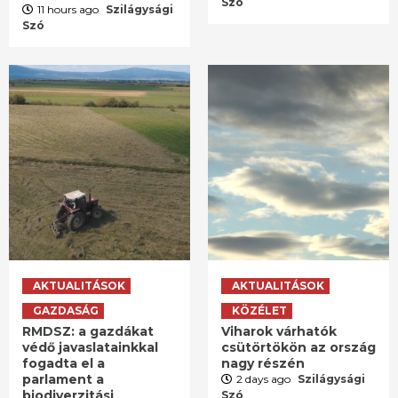
Szó
11 hours ago
Szilágysági
Szó
AKTUALITÁSOK
AKTUALITÁSOK
GAZDASÁG
KÖZÉLET
RMDSZ: a gazdákat
Viharok várhatók
védő javaslatainkkal
csütörtökön az ország
fogadta el a
nagy részén
parlament a
2 days ago
Szilágysági
biodiverzitási
Szó