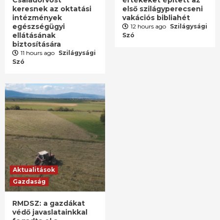
keresnek az oktatási
első szilágyperecseni
intézmények
vakációs bibliahét
egészségügyi
12 hours ago
Szilágysági
ellátásának
Szó
biztosítására
11 hours ago
Szilágysági
Szó
Aktualitások
Gazdaság
RMDSZ: a gazdákat
védő javaslatainkkal