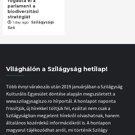
fogadta el a
parlament a
biodiverzitási
stratégiát
1 day ago
Szilágysági
Szó
Világhálón a Szilágyság hetilap!
Több évnyi várakozás után 2019 januárjában a Szilágyság
Kulturális Egyesület döntése alapján megszületett a
www.szilagysagiszo.ro hírportál. A honlapot naponta
frissítjük, új hírekkel töltjük fel, ezáltal nem csak a
Szilágyságban megjelent hírekről olvashatnak, hanem
általános közérdekű információkról is. A honlapon
magyarul tájékozódhat arról, mi történik Szilágy