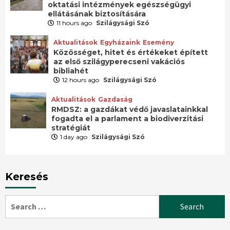
oktatási intézmények egészségügyi
ellátásának biztosítására
11 hours ago
Szilágysági Szó
Aktualitások
Egyházaink
Esemény
Közösséget, hitet és értékeket épített
az első szilágyperecseni vakációs
bibliahét
12 hours ago
Szilágysági Szó
Aktualitások
Gazdaság
RMDSZ: a gazdákat védő javaslatainkkal
fogadta el a parlament a biodiverzitási
stratégiát
1 day ago
Szilágysági Szó
Keresés
Search
for: