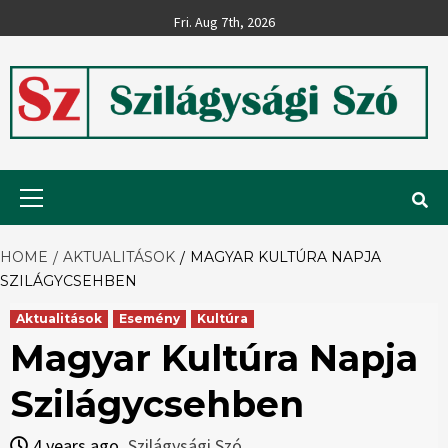
Skip
Fri. Aug 7th, 2026
to
content
Szilágysági
Primary
Menu
Szó
HOME
AKTUALITÁSOK
MAGYAR KULTÚRA NAPJA
SZILÁGYCSEHBEN
Aktualitások
Esemény
Kultúra
Magyar Kultúra Napja
Szilágycsehben
4 years ago
Szilágysági Szó