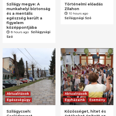
Szilágy megye: A
Történelmi előadás
munkahelyi biztonság
Zilahon
és a mentális
10 hours ago
egészség került a
Szilágysági Szó
figyelem
középpontjába
8 hours ago
Szilágysági
Szó
Aktualitások
Aktualitások
Egészségügy
Egyházaink
Esemény
Szilágycseh:
Közösséget, hitet és
Családorvost
értékeket épített az