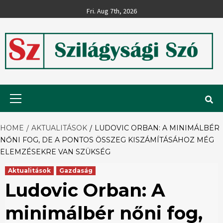
Skip
Fri. Aug 7th, 2026
to
content
Szilágysági
Primary
Menu
Szó
HOME
AKTUALITÁSOK
LUDOVIC ORBAN: A MINIMÁLBÉR
NŐNI FOG, DE A PONTOS ÖSSZEG KISZÁMÍTÁSÁHOZ MÉG
ELEMZÉSEKRE VAN SZÜKSÉG
Aktualitások
Gazdaság
Ludovic Orban: A
minimálbér nőni fog,