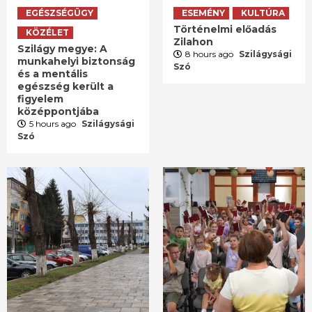
EGÉSZSÉGÜGY
ESEMÉNY
KULTÚRA
Történelmi előadás
KÖZÉLET
Zilahon
Szilágy megye: A
8 hours ago
Szilágysági
munkahelyi biztonság
Szó
és a mentális
egészség került a
figyelem
középpontjába
5 hours ago
Szilágysági
Szó