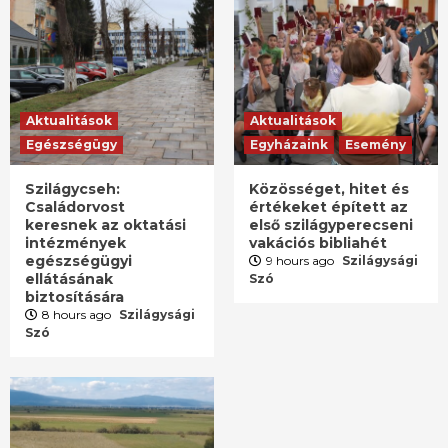
Aktualitások
Aktualitások
Egészségügy
Egyházaink
Esemény
Szilágycseh:
Közösséget, hitet és
Családorvost
értékeket épített az
keresnek az oktatási
első szilágyperecseni
intézmények
vakációs bibliahét
egészségügyi
9 hours ago
Szilágysági
ellátásának
Szó
biztosítására
8 hours ago
Szilágysági
Szó