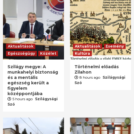
Aktualitások
Aktualitások
Esemény
Egészségügy
Közélet
Kultúra
Szilágy megye: A
Történelmi előadás
munkahelyi biztonság
Zilahon
és a mentális
8 hours ago
Szilágysági
egészség került a
Szó
figyelem
középpontjába
5 hours ago
Szilágysági
Szó