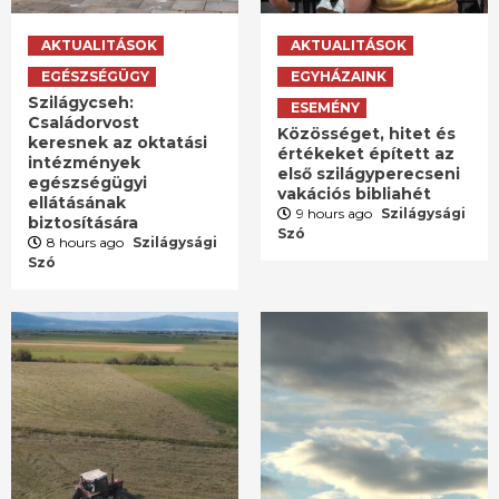
AKTUALITÁSOK
AKTUALITÁSOK
EGÉSZSÉGÜGY
EGYHÁZAINK
Szilágycseh:
ESEMÉNY
Családorvost
Közösséget, hitet és
keresnek az oktatási
értékeket épített az
intézmények
első szilágyperecseni
egészségügyi
vakációs bibliahét
ellátásának
9 hours ago
Szilágysági
biztosítására
Szó
8 hours ago
Szilágysági
Szó