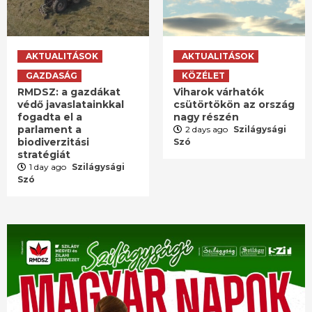
AKTUALITÁSOK
AKTUALITÁSOK
GAZDASÁG
KÖZÉLET
RMDSZ: a gazdákat
Viharok várhatók
védő javaslatainkkal
csütörtökön az ország
fogadta el a
nagy részén
parlament a
2 days ago
Szilágysági
biodiverzitási
Szó
stratégiát
1 day ago
Szilágysági
Szó