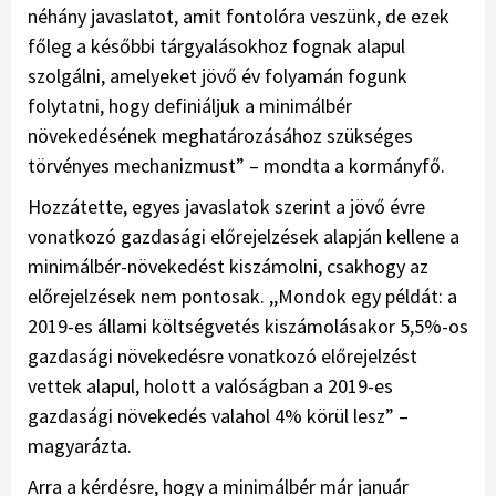
néhány javaslatot, amit fontolóra veszünk, de ezek
főleg a későbbi tárgyalásokhoz fognak alapul
szolgálni, amelyeket jövő év folyamán fogunk
folytatni, hogy definiáljuk a minimálbér
növekedésének meghatározásához szükséges
törvényes mechanizmust” – mondta a kormányfő.
Hozzátette, egyes javaslatok szerint a jövő évre
vonatkozó gazdasági előrejelzések alapján kellene a
minimálbér-növekedést kiszámolni, csakhogy az
előrejelzések nem pontosak. ,,Mondok egy példát: a
2019-es állami költségvetés kiszámolásakor 5,5%-os
gazdasági növekedésre vonatkozó előrejelzést
vettek alapul, holott a valóságban a 2019-es
gazdasági növekedés valahol 4% körül lesz” –
magyarázta.
Arra a kérdésre, hogy a minimálbér már január