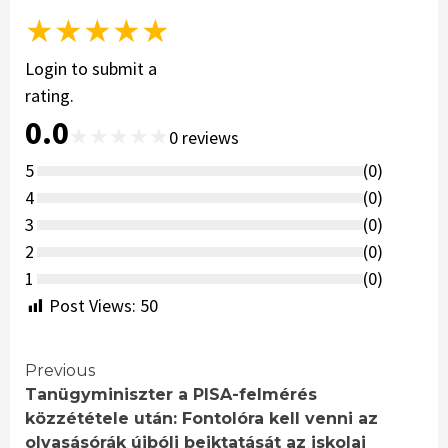
★
★
★
★
★
Login to submit a
rating.
0.0
★
★
★
★
★
0
reviews
5
(
0
)
4
(
0
)
3
(
0
)
2
(
0
)
1
(
0
)
Post Views:
50
Continue
Previous
Tanügyminiszter a PISA-felmérés
Reading
közzététele után: Fontolóra kell venni az
olvasásórák újbóli beiktatását az iskolai