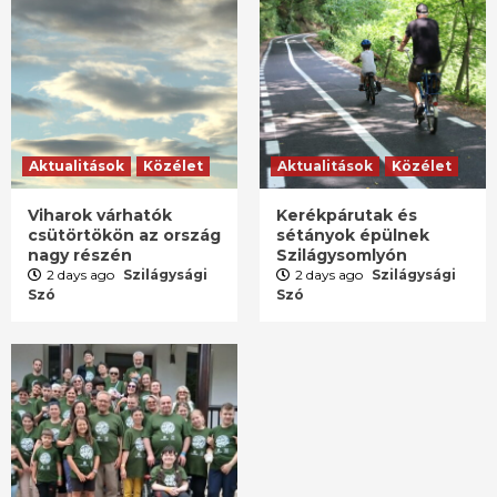
Aktualitások
Közélet
Aktualitások
Közélet
Viharok várhatók
Kerékpárutak és
csütörtökön az ország
sétányok épülnek
nagy részén
Szilágysomlyón
2 days ago
Szilágysági
2 days ago
Szilágysági
Szó
Szó