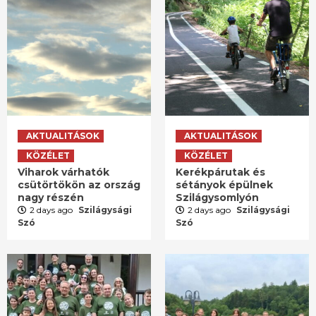
AKTUALITÁSOK
AKTUALITÁSOK
KÖZÉLET
KÖZÉLET
Viharok várhatók
Kerékpárutak és
csütörtökön az ország
sétányok épülnek
nagy részén
Szilágysomlyón
2 days ago
Szilágysági
2 days ago
Szilágysági
Szó
Szó