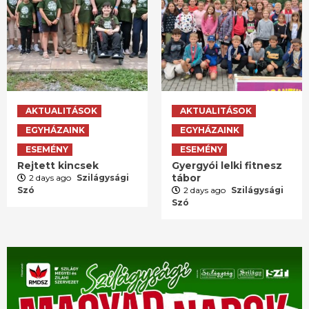
AKTUALITÁSOK
AKTUALITÁSOK
EGYHÁZAINK
EGYHÁZAINK
ESEMÉNY
ESEMÉNY
Rejtett kincsek
Gyergyói lelki fitnesz
tábor
2 days ago
Szilágysági
Szó
2 days ago
Szilágysági
Szó