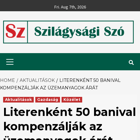
Skip
Fri. Aug 7th, 2026
to
content
Szilágysági
Primary
Menu
Szó
HOME
AKTUALITÁSOK
LITERENKÉNT 50 BANIVAL
KOMPENZÁLJÁK AZ ÜZEMANYAGOK ÁRÁT
Aktualitások
Gazdaság
Közélet
Literenként 50 banival
kompenzálják az