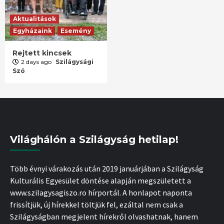
Aktualitások
Egyházaink
Esemény
Rejtett kincsek
2 days ago
Szilágysági
Szó
Világhálón a Szilágyság hetilap!
Több évnyi várakozás után 2019 januárjában a Szilágyság
Kulturális Egyesület döntése alapján megszületett a
www.szilagysagiszo.ro hírportál. A honlapot naponta
frissítjük, új hírekkel töltjük fel, ezáltal nem csak a
Szilágyságban megjelent hírekről olvashatnak, hanem