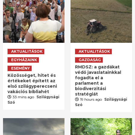
AKTUALITÁSOK
AKTUALITÁSOK
EGYHÁZAINK
GAZDASÁG
RMDSZ: a gazdákat
ESEMÉNY
védő javaslatainkkal
Közösséget, hitet és
fogadta el a
értékeket épített az
parlament a
első szilágyperecseni
biodiverzitási
vakációs bibliahét
stratégiát
33 mins ago
Szilágysági
19 hours ago
Szilágysági
Szó
Szó