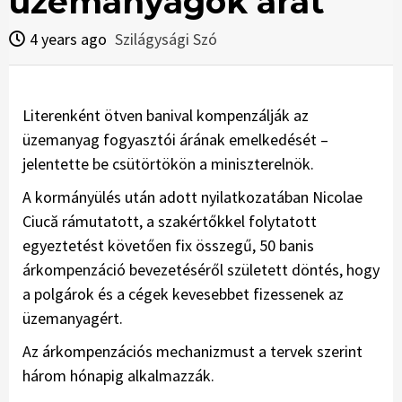
üzemanyagok árát
4 years ago
Szilágysági Szó
Literenként ötven banival kompenzálják az
üzemanyag fogyasztói árának emelkedését –
jelentette be csütörtökön a miniszterelnök.
A kormányülés után adott nyilatkozatában Nicolae
Ciucă rámutatott, a szakértőkkel folytatott
egyeztetést követően fix összegű, 50 banis
árkompenzáció bevezetéséről született döntés, hogy
a polgárok és a cégek kevesebbet fizessenek az
üzemanyagért.
Az árkompenzációs mechanizmust a tervek szerint
három hónapig alkalmazzák.