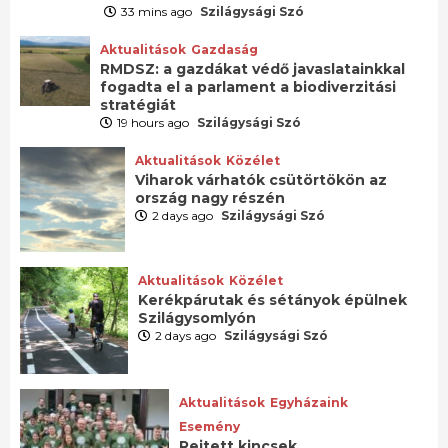
33 mins ago
Szilágysági Szó
Aktualitások
Gazdaság
RMDSZ: a gazdákat védő javaslatainkkal
fogadta el a parlament a biodiverzitási
stratégiát
19 hours ago
Szilágysági Szó
Aktualitások
Közélet
Viharok várhatók csütörtökön az
ország nagy részén
2 days ago
Szilágysági Szó
Aktualitások
Közélet
Kerékpárutak és sétányok épülnek
Szilágysomlyón
2 days ago
Szilágysági Szó
Aktualitások
Egyházaink
Esemény
Rejtett kincsek