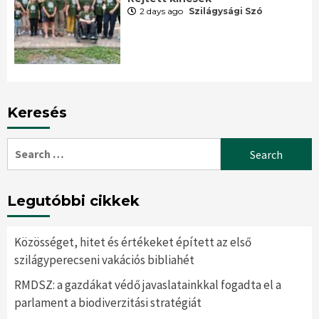
2 days ago
Szilágysági Szó
Keresés
Search
for:
Legutóbbi cikkek
Közösséget, hitet és értékeket épített az első
szilágyperecseni vakációs bibliahét
RMDSZ: a gazdákat védő javaslatainkkal fogadta el a
parlament a biodiverzitási stratégiát