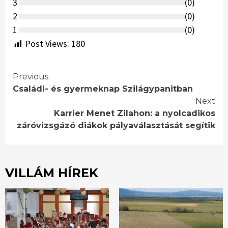
3
(
0
)
2
(
0
)
1
(
0
)
Post Views:
180
Continue
Previous
Családi- és gyermeknap Szilágypanitban
Reading
Next
Karrier Menet Zilahon: a nyolcadikos
záróvizsgázó diákok pályaválasztását segítik
VILLÁM HÍREK