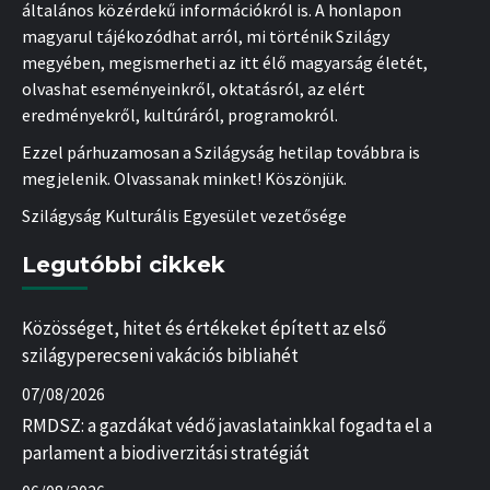
általános közérdekű információkról is. A honlapon
magyarul tájékozódhat arról, mi történik Szilágy
megyében, megismerheti az itt élő magyarság életét,
olvashat eseményeinkről, oktatásról, az elért
eredményekről, kultúráról, programokról.
Ezzel párhuzamosan a Szilágyság hetilap továbbra is
megjelenik. Olvassanak minket! Köszönjük.
Szilágyság Kulturális Egyesület vezetősége
Legutóbbi cikkek
Közösséget, hitet és értékeket épített az első
szilágyperecseni vakációs bibliahét
07/08/2026
RMDSZ: a gazdákat védő javaslatainkkal fogadta el a
parlament a biodiverzitási stratégiát