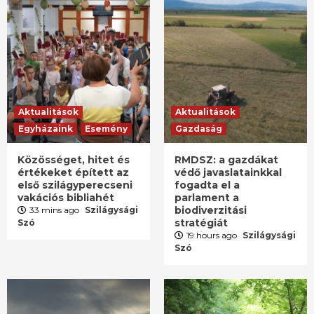
Aktualitások
Aktualitások
Egyházaink
Esemény
Gazdaság
Közösséget, hitet és
RMDSZ: a gazdákat
értékeket épített az
védő javaslatainkkal
első szilágyperecseni
fogadta el a
vakációs bibliahét
parlament a
biodiverzitási
33 mins ago
Szilágysági
stratégiát
Szó
19 hours ago
Szilágysági
Szó