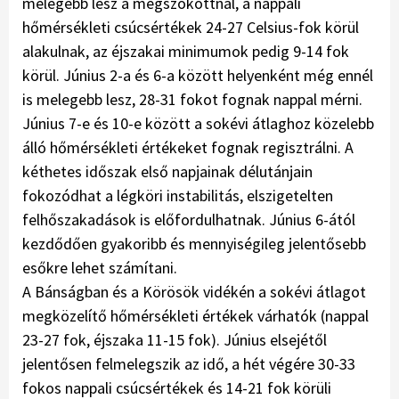
melegebb lesz a megszokottnál, a nappali
hőmérsékleti csúcsértékek 24-27 Celsius-fok körül
alakulnak, az éjszakai minimumok pedig 9-14 fok
körül. Június 2-a és 6-a között helyenként még ennél
is melegebb lesz, 28-31 fokot fognak nappal mérni.
Június 7-e és 10-e között a sokévi átlaghoz közelebb
álló hőmérsékleti értékeket fognak regisztrálni. A
kéthetes időszak első napjainak délutánjain
fokozódhat a légköri instabilitás, elszigetelten
felhőszakadások is előfordulhatnak. Június 6-ától
kezdődően gyakoribb és mennyiségileg jelentősebb
esőkre lehet számítani.
A Bánságban és a Körösök vidékén a sokévi átlagot
megközelítő hőmérsékleti értékek várhatók (nappal
23-27 fok, éjszaka 11-15 fok). Június elsejétől
jelentősen felmelegszik az idő, a hét végére 30-33
fokos nappali csúcsértékek és 14-21 fok körüli