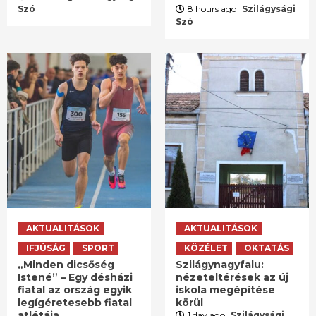
Szó
8 hours ago
Szilágysági
Szó
AKTUALITÁSOK
AKTUALITÁSOK
IFJÚSÁG
SPORT
KÖZÉLET
OKTATÁS
„Minden dicsőség
Szilágynagyfalu:
Istené” – Egy désházi
nézeteltérések az új
fiatal az ország egyik
iskola megépítése
legígéretesebb fiatal
körül
atlétája
1 day ago
Szilágysági