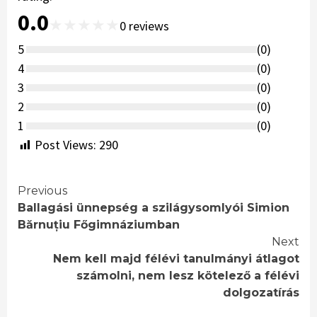
0.0
★
★
★
★
★
0
reviews
5
(
0
)
4
(
0
)
3
(
0
)
2
(
0
)
1
(
0
)
Post Views:
290
Continue
Previous
Ballagási ünnepség a szilágysomlyói Simion
Reading
Bărnuțiu Főgimnáziumban
Next
Nem kell majd félévi tanulmányi átlagot
számolni, nem lesz kötelező a félévi
dolgozatírás