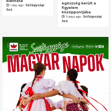
kiállítása
egészség került a
1 day ago
Szilágysági
figyelem
Szó
középpontjába
3 days ago
Szilágysági
Szó