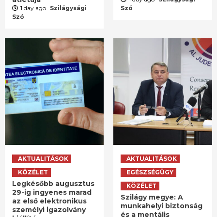
1 day ago
Szilágysági
Szó
Szó
AKTUALITÁSOK
AKTUALITÁSOK
KÖZÉLET
EGÉSZSÉGÜGY
Legkésőbb augusztus
KÖZÉLET
29-ig ingyenes marad
Szilágy megye: A
az első elektronikus
munkahelyi biztonság
személyi igazolvány
és a mentális