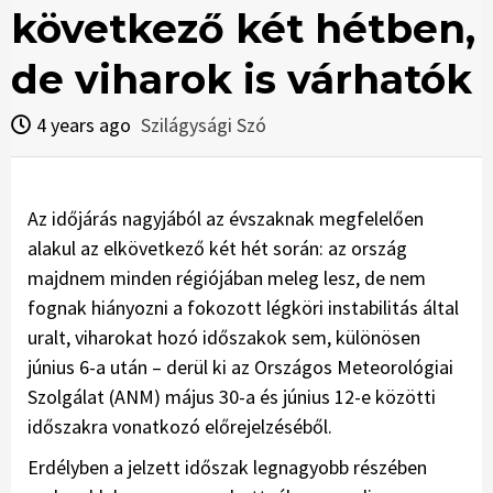
következő két hétben,
de viharok is várhatók
4 years ago
Szilágysági Szó
Az időjárás nagyjából az évszaknak megfelelően
alakul az elkövetkező két hét során: az ország
majdnem minden régiójában meleg lesz, de nem
fognak hiányozni a fokozott légköri instabilitás által
uralt, viharokat hozó időszakok sem, különösen
június 6-a után – derül ki az Országos Meteorológiai
Szolgálat (ANM) május 30-a és június 12-e közötti
időszakra vonatkozó előrejelzéséből.
Erdélyben a jelzett időszak legnagyobb részében