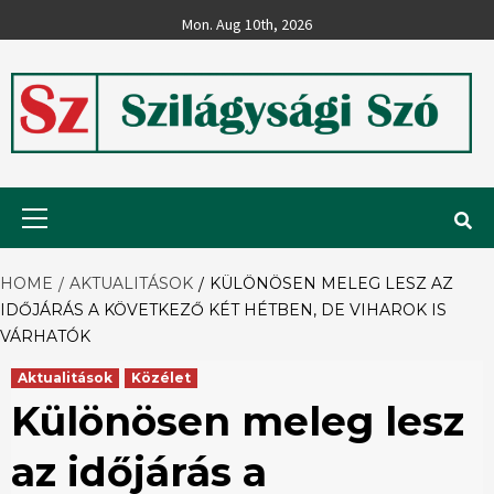
Skip
Mon. Aug 10th, 2026
to
content
Szilágysági
Primary
Menu
Szó
HOME
AKTUALITÁSOK
KÜLÖNÖSEN MELEG LESZ AZ
IDŐJÁRÁS A KÖVETKEZŐ KÉT HÉTBEN, DE VIHAROK IS
VÁRHATÓK
Aktualitások
Közélet
Különösen meleg lesz
az időjárás a