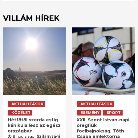
VILLÁM HÍREK
AKTUALITÁSOK
AKTUALITÁSOK
KÖZÉLET
ESEMÉNY
SPORT
Hétfőtől szerda estig
XXII. Szent István-napi
kánikula lesz az egész
öregfiúk
országban
focibajnokság, Tóth
Csaba emléktorna
8 hours ago
Szilágysági