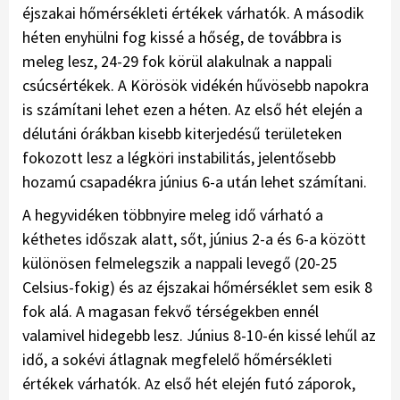
éjszakai hőmérsékleti értékek várhatók. A második
héten enyhülni fog kissé a hőség, de továbbra is
meleg lesz, 24-29 fok körül alakulnak a nappali
csúcsértékek. A Körösök vidékén hűvösebb napokra
is számítani lehet ezen a héten. Az első hét elején a
délutáni órákban kisebb kiterjedésű területeken
fokozott lesz a légköri instabilitás, jelentősebb
hozamú csapadékra június 6-a után lehet számítani.
A hegyvidéken többnyire meleg idő várható a
kéthetes időszak alatt, sőt, június 2-a és 6-a között
különösen felmelegszik a nappali levegő (20-25
Celsius-fokig) és az éjszakai hőmérséklet sem esik 8
fok alá. A magasan fekvő térségekben ennél
valamivel hidegebb lesz. Június 8-10-én kissé lehűl az
idő, a sokévi átlagnak megfelelő hőmérsékleti
értékek várhatók. Az első hét elején futó záporok,