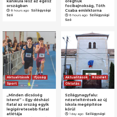
kánikula lesz az egész
öregfiúk
országban
focibajnokság, Tóth
Csaba emléktorna
8 hours ago
Szilágysági
Szó
8 hours ago
Szilágysági
Szó
Aktualitások
Ifjúság
Aktualitások
Közélet
Sport
Oktatás
„Minden dicsőség
Szilágynagyfalu:
Istené” – Egy désházi
nézeteltérések az új
fiatal az ország egyik
iskola megépítése
legígéretesebb fiatal
körül
atlétája
1 day ago
Szilágysági