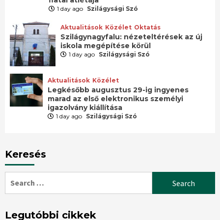
fiatal atlétája
1 day ago
Szilágysági Szó
Aktualitások
Közélet
Oktatás
Szilágynagyfalu: nézeteltérések az új
iskola megépítése körül
1 day ago
Szilágysági Szó
Aktualitások
Közélet
Legkésőbb augusztus 29-ig ingyenes
marad az első elektronikus személyi
igazolvány kiállítása
1 day ago
Szilágysági Szó
Keresés
Search
for:
Legutóbbi cikkek