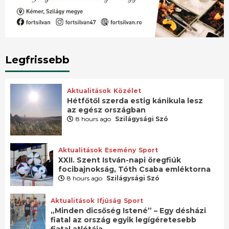
Legfrissebb
Aktualitások
Közélet
Hétfőtől szerda estig kánikula lesz
az egész országban
8 hours ago
Szilágysági Szó
Aktualitások
Esemény
Sport
XXII. Szent István-napi öregfiúk
focibajnokság, Tóth Csaba emléktorna
8 hours ago
Szilágysági Szó
Aktualitások
Ifjúság
Sport
„Minden dicsőség Istené” – Egy désházi
fiatal az ország egyik legígéretesebb