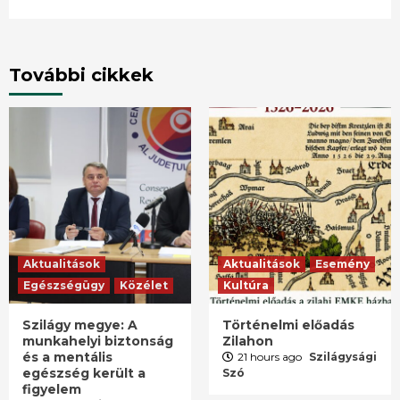
További cikkek
Aktualitások
Aktualitások
Esemény
Egészségügy
Közélet
Kultúra
Szilágy megye: A
Történelmi előadás
munkahelyi biztonság
Zilahon
és a mentális
21 hours ago
Szilágysági
egészség került a
Szó
figyelem