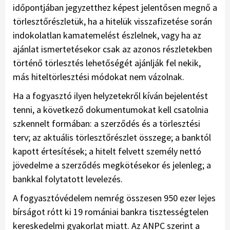
időpontjában jegyzetthez képest jelentősen megnő a
törlesztőrészletük, ha a hitelük visszafizetése során
indokolatlan kamatemelést észlelnek, vagy ha az
ajánlat ismertetésekor csak az azonos részletekben
történő törlesztés lehetőségét ajánlják fel nekik,
más hiteltörlesztési módokat nem vázolnak.
Ha a fogyasztó ilyen helyzetekről kíván bejelentést
tenni, a következő dokumentumokat kell csatolnia
szkennelt formában: a szerződés és a törlesztési
terv; az aktuális törlesztőrészlet összege; a banktól
kapott értesítések; a hitelt felvett személy nettó
jövedelme a szerződés megkötésekor és jelenleg; a
bankkal folytatott levelezés.
A fogyasztóvédelem nemrég összesen 950 ezer lejes
bírságot rótt ki 19 romániai bankra tisztességtelen
kereskedelmi gyakorlat miatt. Az ANPC szerint a