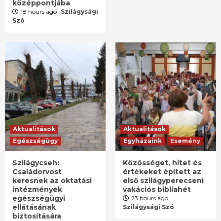
középpontjába
18 hours ago
Szilágysági
Szó
Aktualitások
Aktualitások
Egészségügy
Egyházaink
Esemény
Szilágycseh:
Közösséget, hitet és
Családorvost
értékeket épített az
keresnek az oktatási
első szilágyperecseni
intézmények
vakációs bibliahét
egészségügyi
23 hours ago
ellátásának
Szilágysági Szó
biztosítására