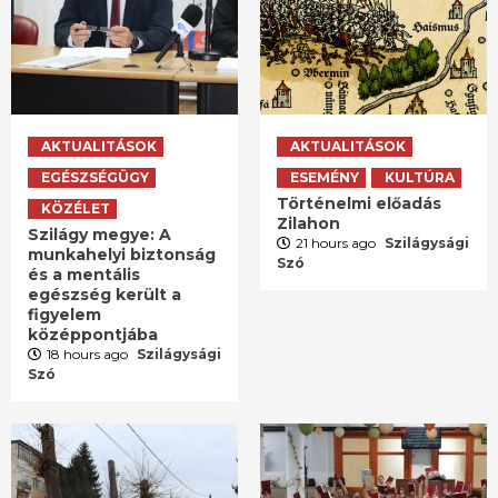
AKTUALITÁSOK
AKTUALITÁSOK
EGÉSZSÉGÜGY
ESEMÉNY
KULTÚRA
Történelmi előadás
KÖZÉLET
Zilahon
Szilágy megye: A
21 hours ago
Szilágysági
munkahelyi biztonság
Szó
és a mentális
egészség került a
figyelem
középpontjába
18 hours ago
Szilágysági
Szó