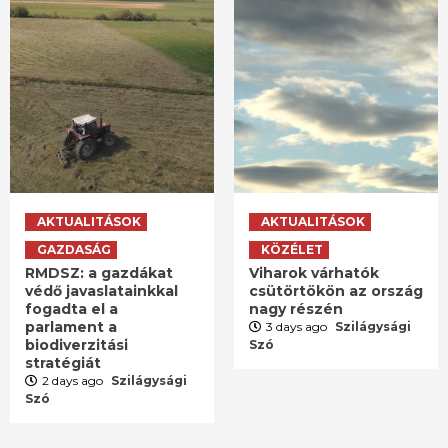
AKTUALITÁSOK
AKTUALITÁSOK
GAZDASÁG
KÖZÉLET
RMDSZ: a gazdákat
Viharok várhatók
védő javaslatainkkal
csütörtökön az ország
fogadta el a
nagy részén
parlament a
3 days ago
Szilágysági
biodiverzitási
Szó
stratégiát
2 days ago
Szilágysági
Szó