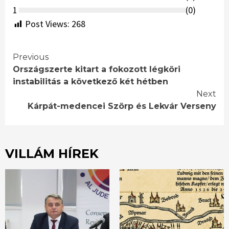
1
(
0
)
Post Views:
268
Continue
Previous
Országszerte kitart a fokozott légköri
Reading
instabilitás a következő két hétben
Next
Kárpát-medencei Szörp és Lekvár Verseny
VILLÁM HÍREK