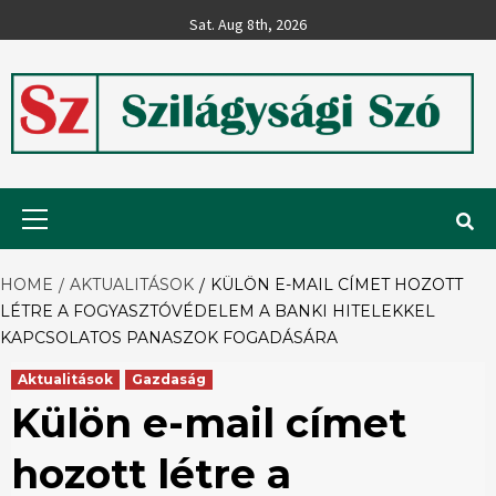
Skip
Sat. Aug 8th, 2026
to
content
Szilágysági
Primary
Menu
Szó
HOME
AKTUALITÁSOK
KÜLÖN E-MAIL CÍMET HOZOTT
LÉTRE A FOGYASZTÓVÉDELEM A BANKI HITELEKKEL
KAPCSOLATOS PANASZOK FOGADÁSÁRA
Aktualitások
Gazdaság
Külön e-mail címet
hozott létre a