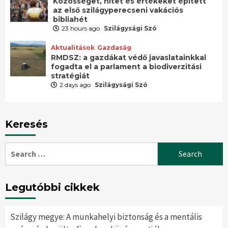
Közösséget, hitet és értékeket épített
az első szilágyperecseni vakációs
bibliahét
23 hours ago
Szilágysági Szó
Aktualitások
Gazdaság
RMDSZ: a gazdákat védő javaslatainkkal
fogadta el a parlament a biodiverzitási
stratégiát
2 days ago
Szilágysági Szó
Keresés
Search
for:
Legutóbbi cikkek
Szilágy megye: A munkahelyi biztonság és a mentális