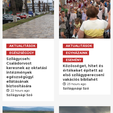
AKTUALITÁSOK
AKTUALITÁSOK
EGÉSZSÉGÜGY
EGYHÁZAINK
Szilágycseh:
ESEMÉNY
Családorvost
Közösséget, hitet és
keresnek az oktatási
értékeket épített az
intézmények
első szilágyperecseni
egészségügyi
vakációs bibliahét
ellátásának
23 hours ago
biztosítására
Szilágysági Szó
22 hours ago
Szilágysági Szó