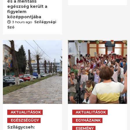
és a mentális
egészség került a
figyelem
középpontjába
3 hours ago
Szilágysági
Szó
AKTUALITÁSOK
AKTUALITÁSOK
EGÉSZSÉGÜGY
EGYHÁZAINK
Szilágycseh:
ESEMÉNY