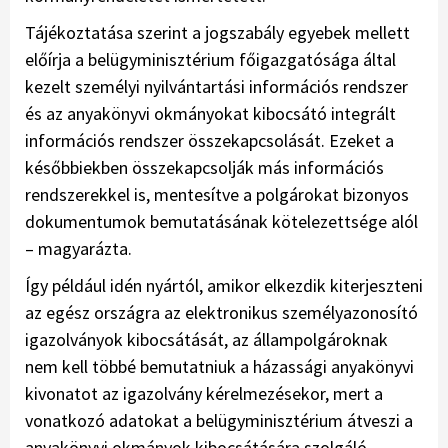
Tájékoztatása szerint a jogszabály egyebek mellett
előírja a belügyminisztérium főigazgatósága által
kezelt személyi nyilvántartási információs rendszer
és az anyakönyvi okmányokat kibocsátó integrált
információs rendszer összekapcsolását. Ezeket a
későbbiekben összekapcsolják más információs
rendszerekkel is, mentesítve a polgárokat bizonyos
dokumentumok bemutatásának kötelezettsége alól
– magyarázta.
Így például idén nyártól, amikor elkezdik kiterjeszteni
az egész országra az elektronikus személyazonosító
igazolványok kibocsátását, az állampolgároknak
nem kell többé bemutatniuk a házassági anyakönyvi
kivonatot az igazolvány kérelmezésekor, mert a
vonatkozó adatokat a belügyminisztérium átveszi a
anyakönyvi okmányok kibocsátására szolgáló