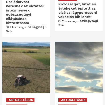
Családorvost
Közösséget, hitet és
keresnek az oktatási
értékeket épített az
intézmények
első szilágyperecseni
egészségügyi
vakációs bibliahét
ellátásának
7 hours ago
Szilágysági
biztosítására
Szó
7 hours ago
Szilágysági
Szó
AKTUALITÁSOK
AKTUALITÁSOK