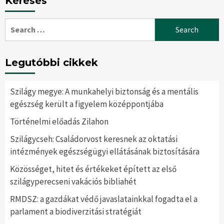
Keresés
Search
for:
Legutóbbi cikkek
Szilágy megye: A munkahelyi biztonság és a mentális
egészség került a figyelem középpontjába
Történelmi előadás Zilahon
Szilágycseh: Családorvost keresnek az oktatási
intézmények egészségügyi ellátásának biztosítására
Közösséget, hitet és értékeket épített az első
szilágyperecseni vakációs bibliahét
RMDSZ: a gazdákat védő javaslatainkkal fogadta el a
parlament a biodiverzitási stratégiát