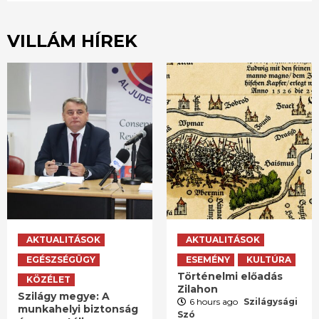
VILLÁM HÍREK
AKTUALITÁSOK
AKTUALITÁSOK
EGÉSZSÉGÜGY
ESEMÉNY
KULTÚRA
Történelmi előadás
KÖZÉLET
Zilahon
Szilágy megye: A
6 hours ago
Szilágysági
munkahelyi biztonság
Szó