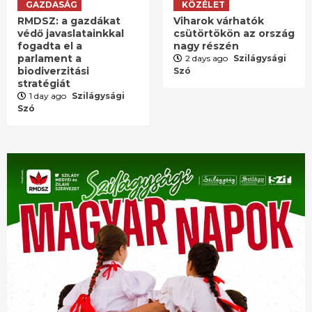
GAZDASÁG
KÖZÉLET
RMDSZ: a gazdákat
Viharok várhatók
védő javaslatainkkal
csütörtökön az ország
fogadta el a
nagy részén
parlament a
2 days ago
Szilágysági
biodiverzitási
Szó
stratégiát
1 day ago
Szilágysági
Szó