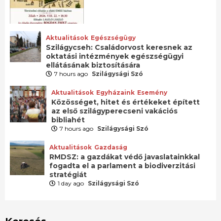
Aktualitások
Egészségügy
Szilágycseh: Családorvost keresnek az
oktatási intézmények egészségügyi
ellátásának biztosítására
7 hours ago
Szilágysági Szó
Aktualitások
Egyházaink
Esemény
Közösséget, hitet és értékeket épített
az első szilágyperecseni vakációs
bibliahét
7 hours ago
Szilágysági Szó
Aktualitások
Gazdaság
RMDSZ: a gazdákat védő javaslatainkkal
fogadta el a parlament a biodiverzitási
stratégiát
1 day ago
Szilágysági Szó