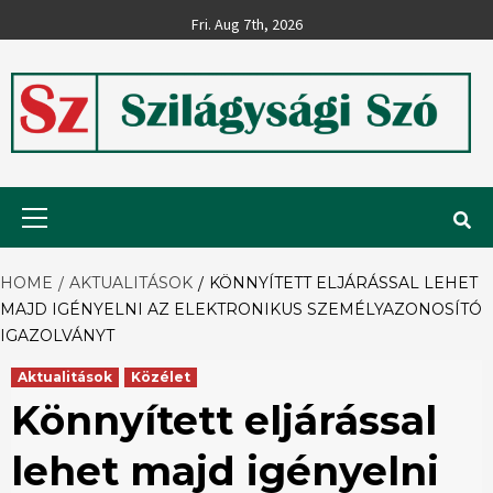
Skip
Fri. Aug 7th, 2026
to
content
Szilágysági
Primary
Menu
Szó
HOME
AKTUALITÁSOK
KÖNNYÍTETT ELJÁRÁSSAL LEHET
MAJD IGÉNYELNI AZ ELEKTRONIKUS SZEMÉLYAZONOSÍTÓ
IGAZOLVÁNYT
Aktualitások
Közélet
Könnyített eljárással
lehet majd igényelni