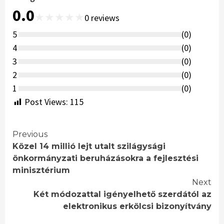
0.0
★
★
★
★
★
0
reviews
5
(
0
)
4
(
0
)
3
(
0
)
2
(
0
)
1
(
0
)
Post Views:
115
Continue
Previous
Közel 14 millió lejt utalt szilágysági
Reading
önkormányzati beruházásokra a fejlesztési
minisztérium
Next
Két módozattal igényelhető szerdától az
elektronikus erkölcsi bizonyítvány