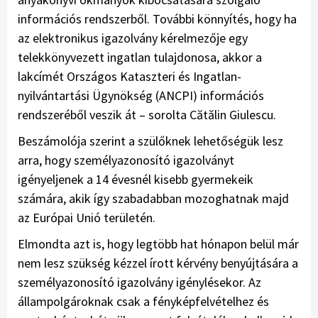
információs rendszerből. További könnyítés, hogy ha
az elektronikus igazolvány kérelmezője egy
telekkönyvezett ingatlan tulajdonosa, akkor a
lakcímét Országos Kataszteri és Ingatlan-
nyilvántartási Ügynökség (ANCPI) információs
rendszeréből veszik át – sorolta Cătălin Giulescu.
Beszámolója szerint a szülőknek lehetőségük lesz
arra, hogy személyazonosító igazolványt
igényeljenek a 14 évesnél kisebb gyermekeik
számára, akik így szabadabban mozoghatnak majd
az Európai Unió területén.
Elmondta azt is, hogy legtöbb hat hónapon belül már
nem lesz szükség kézzel írott kérvény benyújtására a
személyazonosító igazolvány igénylésekor. Az
állampolgároknak csak a fényképfelvételhez és