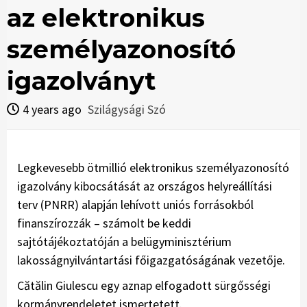
az elektronikus
személyazonosító
igazolványt
4 years ago
Szilágysági Szó
Legkevesebb ötmillió elektronikus személyazonosító
igazolvány kibocsátását az országos helyreállítási
terv (PNRR) alapján lehívott uniós forrásokból
finanszírozzák – számolt be keddi
sajtótájékoztatóján a belügyminisztérium
lakosságnyilvántartási főigazgatóságának vezetője.
Cătălin Giulescu egy aznap elfogadott sürgősségi
kormányrendeletet ismertetett.