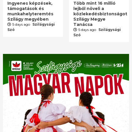
Ingyenes képzések,
Több mint 16 millió
támogatások és
lejből növeli a
munkahelyteremtés
közlekedésbiztonságot
Szilágy megyében
Szilágy Megye
Tanácsa
5 days ago
Szilágysági
Szó
5 days ago
Szilágysági
Szó