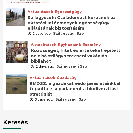
Aktualitások
Egészségügy
Szilágycseh: Családorvost keresnek az
oktatási intézmények egészségügyi
ellátásának biztosítására
2 days ago
Szilágysági Szó
Aktualitások
Egyházaink
Esemény
Közösséget, hitet és értékeket épített
az első szilágyperecseni vakációs
bibliahét
2 days ago
Szilágysági Szó
Aktualitások
Gazdaság
RMDSZ: a gazdákat védő javaslatainkkal
fogadta el a parlament a biodiverzitási
stratégiát
3 days ago
Szilágysági Szó
Keresés