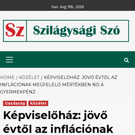
Skip
Sun. Aug 9th, 2026
to
content
Szilágysági
Primary
Menu
Szó
HOME
KÖZÉLET
KÉPVISELŐHÁZ: JÖVŐ ÉVTŐL AZ
INFLÁCIÓNAK MEGFELELŐ MÉRTÉKBEN NŐ A
GYERMEKPÉNZ
Gazdaság
Közélet
Képviselőház: jövő
évtől az inflációnak