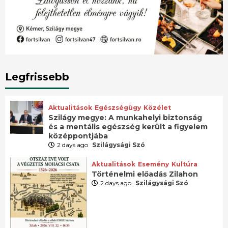
Legfrissebb
Aktualitások
Egészségügy
Közélet
Szilágy megye: A munkahelyi biztonság
és a mentális egészség került a figyelem
középpontjába
2 days ago
Szilágysági Szó
Aktualitások
Esemény
Kultúra
Történelmi előadás Zilahon
2 days ago
Szilágysági Szó