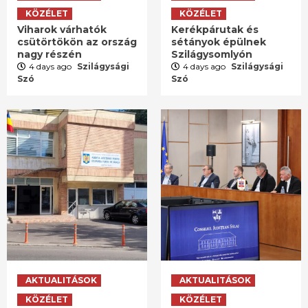
KÖZÉLET
KÖZÉLET
Viharok várhatók
Kerékpárutak és
csütörtökön az ország
sétányok épülnek
nagy részén
Szilágysomlyón
4 days ago
Szilágysági
4 days ago
Szilágysági
Szó
Szó
AKTUALITÁSOK
AKTUALITÁSOK
KÖZÉLET
KÖZÉLET