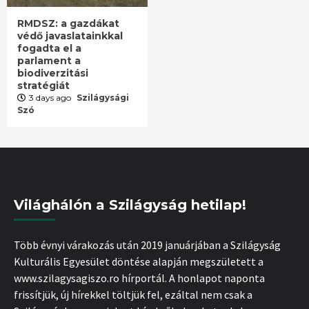
RMDSZ: a gazdákat
védő javaslatainkkal
fogadta el a
parlament a
biodiverzitási
stratégiát
3 days ago
Szilágysági
Szó
Világhálón a Szilágyság hetilap!
Több évnyi várakozás után 2019 januárjában a Szilágyság
Kulturális Egyesület döntése alapján megszületett a
www.szilagysagiszo.ro hírportál. A honlapot naponta
frissítjük, új hírekkel töltjük fel, ezáltal nem csak a