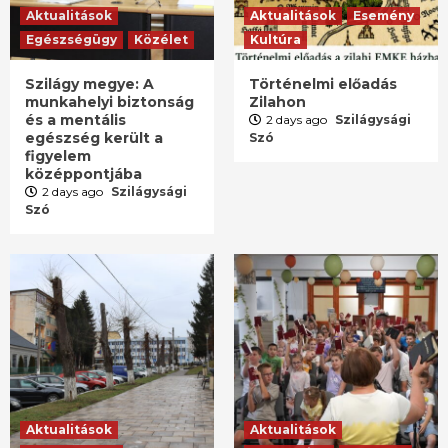
Aktualitások
Aktualitások
Esemény
Egészségügy
Közélet
Kultúra
Szilágy megye: A
Történelmi előadás
munkahelyi biztonság
Zilahon
és a mentális
2 days ago
Szilágysági
egészség került a
Szó
figyelem
középpontjába
2 days ago
Szilágysági
Szó
Aktualitások
Aktualitások