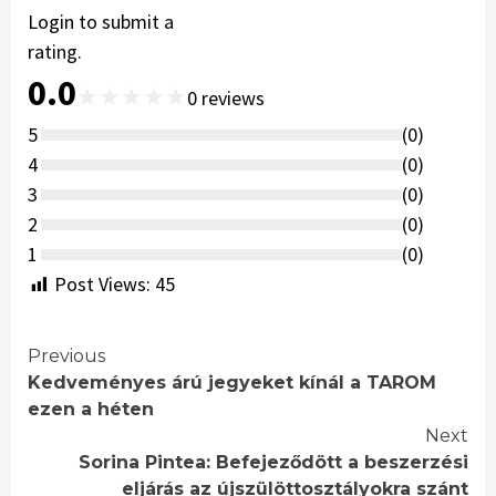
Login to submit a
rating.
0.0
★
★
★
★
★
0
reviews
5
(
0
)
4
(
0
)
3
(
0
)
2
(
0
)
1
(
0
)
Post Views:
45
Continue
Previous
Kedveményes árú jegyeket kínál a TAROM
Reading
ezen a héten
Next
Sorina Pintea: Befejeződött a beszerzési
eljárás az újszülöttosztályokra szánt