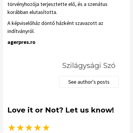
törvényhozója terjesztette elő, és a szenátus
korábban elutasította.
A képviselőház döntő házként szavazott az
indítványról.
agerpres.ro
Szilágysági Szó
See author's posts
Love it or Not? Let us know!
★
★
★
★
★