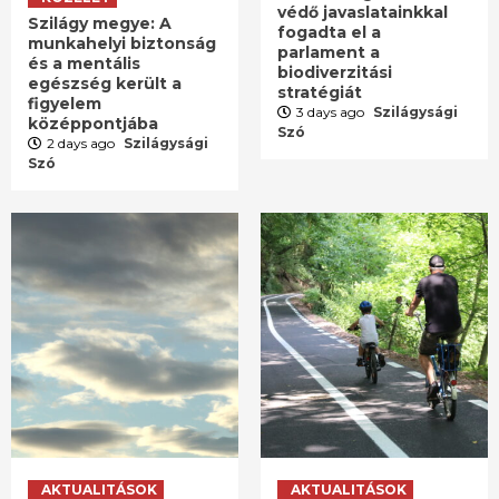
védő javaslatainkkal
Szilágy megye: A
fogadta el a
munkahelyi biztonság
parlament a
és a mentális
biodiverzitási
egészség került a
stratégiát
figyelem
3 days ago
Szilágysági
középpontjába
Szó
2 days ago
Szilágysági
Szó
AKTUALITÁSOK
AKTUALITÁSOK