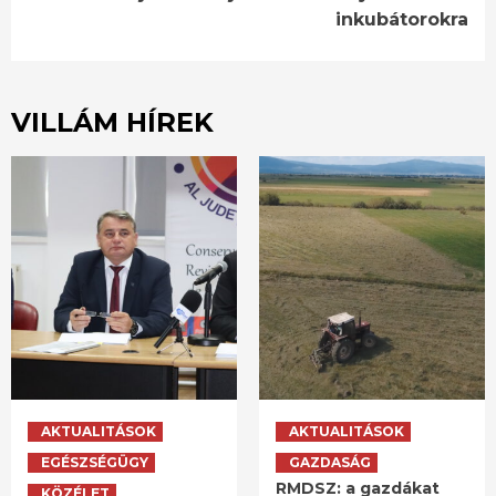
inkubátorokra
VILLÁM HÍREK
AKTUALITÁSOK
AKTUALITÁSOK
EGÉSZSÉGÜGY
GAZDASÁG
RMDSZ: a gazdákat
KÖZÉLET