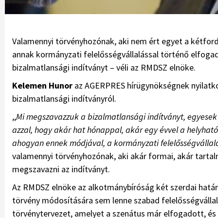
Valamennyi törvényhozónak, aki nem ért egyet a kétford
annak kormányzati felelősségvállalással történő elfoga
bizalmatlansági indítványt – véli az RMDSZ elnöke.
Kelemen Hunor
az AGERPRES hírügynökségnek nyilatkoz
bizalmatlansági indítványról.
,,
Mi megszavazzuk a bizalmatlansági indítványt, egyesek 
azzal, hogy akár hat hónappal, akár egy évvel a helyható
ahogyan ennek módjával, a kormányzati felelősségvállal
valamennyi törvényhozónak, aki akár formai, akár tart
megszavazni az indítványt.
Az RMDSZ elnöke az alkotmánybíróság két szerdai határ
törvény módosítására sem lenne szabad felelősségvállalá
törvénytervezet, amelyet a szenátus már elfogadott, és j