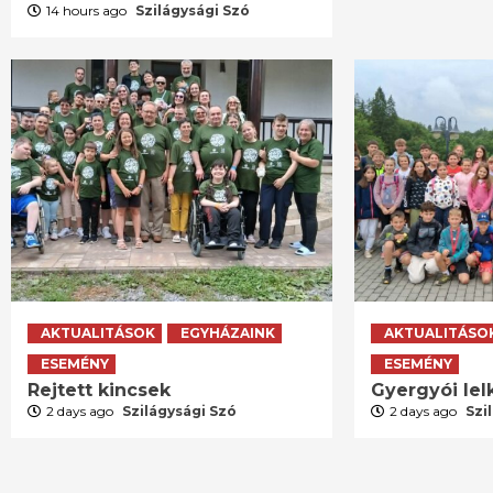
14 hours ago
Szilágysági Szó
AKTUALITÁSOK
EGYHÁZAINK
AKTUALITÁSO
ESEMÉNY
ESEMÉNY
Rejtett kincsek
Gyergyói lelk
2 days ago
Szilágysági Szó
2 days ago
Szi