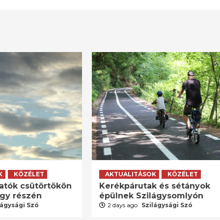
K
KÖZÉLET
AKTUALITÁSOK
KÖZÉLET
atók csütörtökön
Kerékpárutak és sétányok
agy részén
épülnek Szilágysomlyón
lágysági Szó
2 days ago
Szilágysági Szó