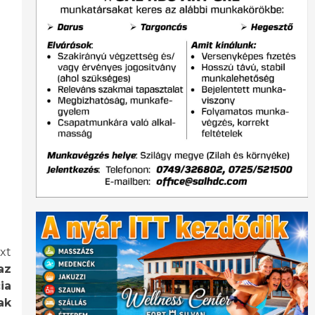
xt
az
ia
ak