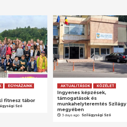
K
EGYHÁZAINK
AKTUALITÁSOK
KÖZÉLET
Ingyenes képzések,
támogatások és
i fitnesz tábor
munkahelyteremtés Szilágy
lágysági Szó
megyében
3 days ago
Szilágysági Szó