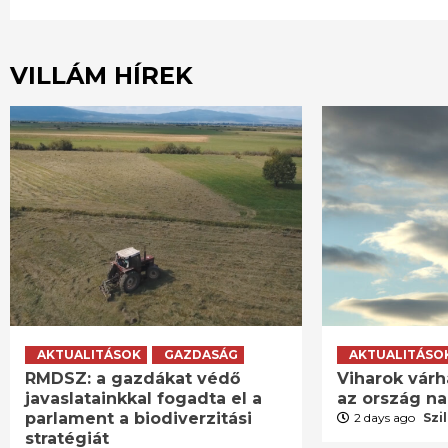
VILLÁM HÍREK
AKTUALITÁSOK
GAZDASÁG
AKTUALITÁSO
RMDSZ: a gazdákat védő
Viharok várh
javaslatainkkal fogadta el a
az ország n
parlament a biodiverzitási
2 days ago
Szi
stratégiát