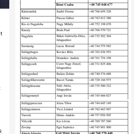
tt
t
k