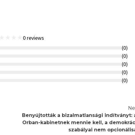
★
★
★
★
0
reviews
(
0
)
(
0
)
(
0
)
(
0
)
(
0
)
Ne
Benyújtották a bizalmatlansági indítványt: 
Orban-kabinetnek mennie kell, a demokrác
szabályai nem opcionális