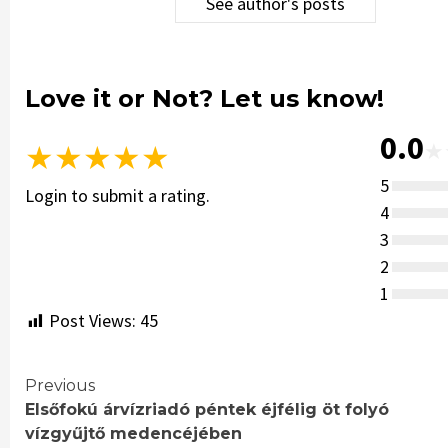
See author's posts
Love it or Not? Let us know!
0.0
★
★
★
★
★
★
5
Login to submit a rating.
4
3
2
1
Post Views:
45
Continue
Previous
Elsőfokú árvízriadó péntek éjfélig öt folyó
Reading
vízgyűjtő medencéjében