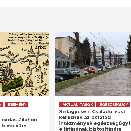
K
ESEMÉNY
AKTUALITÁSOK
EGÉSZSÉGÜGY
Szilágycseh: Családorvost
keresnek az oktatási
lőadás Zilahon
intézmények egészségügyi
zilágysági Szó
ellátásának biztosítására