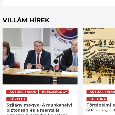
VILLÁM HÍREK
AKTUALITÁSOK
EGÉSZSÉGÜGY
AKTUALITÁSO
KÖZÉLET
KULTÚRA
Szilágy megye: A munkahelyi
Történelmi e
biztonság és a mentális
12 hours ago
S