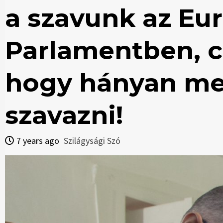
a szavunk az Eu
Parlamentben, cs
hogy hányan me
szavazni!
7 years ago
Szilágysági Szó