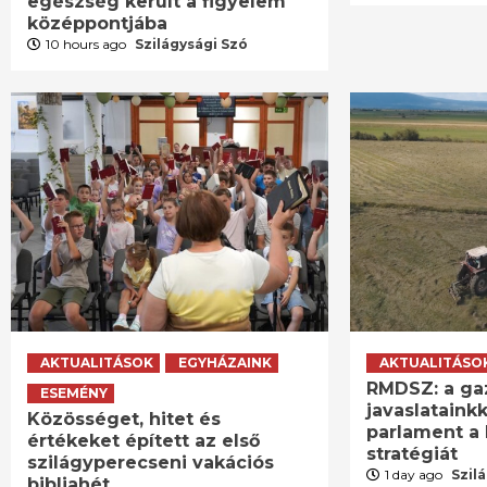
egészség került a figyelem
középpontjába
10 hours ago
Szilágysági Szó
AKTUALITÁSOK
EGYHÁZAINK
AKTUALITÁSO
RMDSZ: a ga
ESEMÉNY
javaslatainkk
Közösséget, hitet és
parlament a 
értékeket épített az első
stratégiát
szilágyperecseni vakációs
1 day ago
Szil
bibliahét