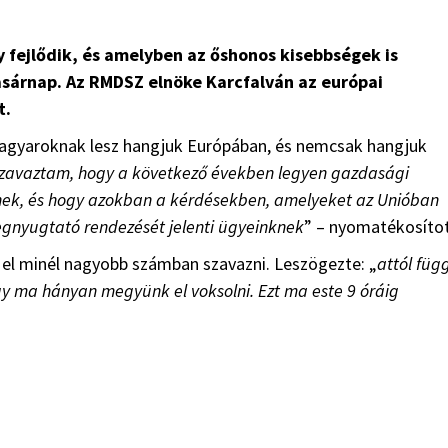
 fejlődik, és amelyben az őshonos kisebbségek is
sárnap. Az RMDSZ elnöke Karcfalván az európai
t.
 magyaroknak lesz hangjuk Európában, és nemcsak hangjuk
szavaztam, hogy a következő években legyen gazdasági
inek, és hogy azokban a kérdésekben, amelyeket az Unióban
egnyugtató rendezését jelenti ügyeinknek
” – nyomatékosítot
 el minél nagyobb számban szavazni. Leszögezte: „
attól függ
y ma hányan megyünk el voksolni. Ezt ma este 9 óráig