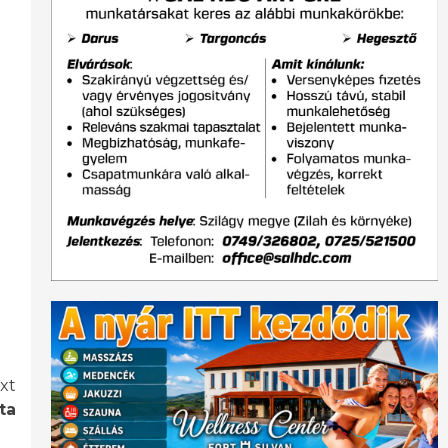
xt
ta