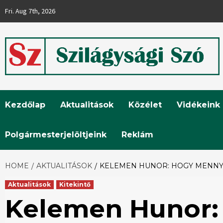
Skip
Fri. Aug 7th, 2026
to
content
Szilágysági
Kezdőlap
Aktualitások
Közélet
Vidékeink
Szó
Polgármesterjelöltjeink
Reklám
HOME
AKTUALITÁSOK
KELEMEN HUNOR: HOGY MENNYIT
Aktualitások
Kitekintő
Kelemen Hunor: