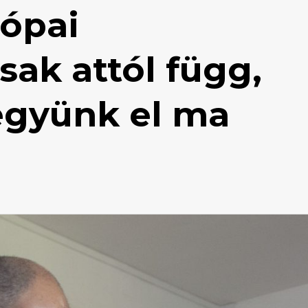
rópai
ak attól függ,
gyünk el ma