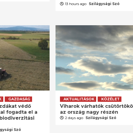
13 hours ago
Szilágysági Szó
K
GAZDASÁG
AKTUALITÁSOK
KÖZÉLET
zdákat védő
Viharok várhatók csütörtök
al fogadta el a
az ország nagy részén
biodiverzitási
2 days ago
Szilágysági Szó
ágysági Szó