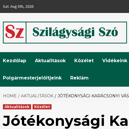
Skip
Sat. Aug 8th, 2026
to
content
Szilágysági
Kezdőlap
Aktualitások
Közélet
Vidékeink
Szó
Polgármesterjelöltjeink
Reklám
HOME
AKTUALITÁSOK
JÓTÉKONYSÁGI KARÁCSONYI VÁ
Aktualitások
Közélet
Jótékonysági Ka