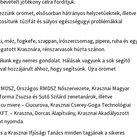
bevételt jótékony célra fordítjuk.
rezzünk örömet, elsősorban hátrányos helyzetűeknek, illetve
ztosítunk tűzifát és súlyos egészségügyi problémákkal
méz, fogkefe, szappan, írószercsomag, pipere, ruha és eg
ogatott Krasznára, rénszarvasok húzta szánon.
élunk egy nemes gondolat. Hálásak vagyunk a sok segítő
ával hozzájárult ahhoz, hogy segítsünk. Újra örömet
i RMDSZ, Országos RMDSZ Nőszervezete, Krasznai Magyar
Torma Zsuzsa és Sütő Szilárd zenetanárok, illetve
cu miere – Ciucurova, Krasznai Cserey-Goga Technológiai
FT. – Kraszna, Dorcas Alapítvány, Krasznai Akadályozott
int nyomda.
s a Krasznai Ifjúsági Tanács minden tagjának a sikeres