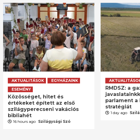
AKTUALITÁSOK
EGYHÁZAINK
AKTUALITÁSO
RMDSZ: a ga
ESEMÉNY
javaslatainkk
Közösséget, hitet és
parlament a 
értékeket épített az első
stratégiát
szilágyperecseni vakációs
1 day ago
Szil
bibliahét
16 hours ago
Szilágysági Szó