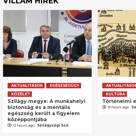
VILLÁM HÍREK
AKTUALITÁSOK
EGÉSZSÉGÜGY
AKTUALITÁSO
KÖZÉLET
KULTÚRA
Szilágy megye: A munkahelyi
Történelmi e
biztonság és a mentális
15 hours ago
Sz
egészség került a figyelem
középpontjába
12 hours ago
Szilágysági Szó