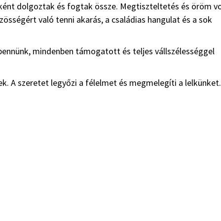
ként dolgoztak és fogtak össze. Megtiszteltetés és öröm vo
össégért való tenni akarás, a családias hangulat és a sok
bennünk, mindenben támogatott és teljes vállszélességgel
. A szeretet legyőzi a félelmet és megmelegíti a lelkünket.