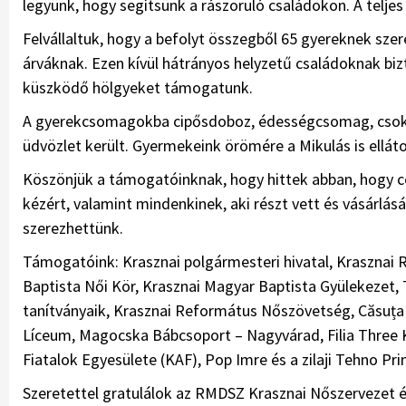
legyünk, hogy segítsünk a rászoruló családokon. A teljes 
Felvállaltuk, hogy a befolyt összegből 65 gyereknek sze
árváknak. Ezen kívül hátrányos helyzetű családoknak bi
küszködő hölgyeket támogatunk.
A gyerekcsomagokba cipősdoboz, édességcsomag, csoki, 
üdvözlet került. Gyermekeink örömére a Mikulás is ellát
Köszönjük a támogatóinknak, hogy hittek abban, hogy c
kézért, valamint mindenkinek, aki részt vett és vásárlás
szerezhettünk.
Támogatóink: Krasznai polgármesteri hivatal, Kraszna
Baptista Női Kör, Krasznai Magyar Baptista Gyülekezet, 
tanítványaik, Krasznai Református Nőszövetség, Căsuța 
Líceum, Magocska Bábcsoport – Nagyvárad, Filia Three K
Fiatalok Egyesülete (KAF), Pop Imre és a zilaji Tehno Pr
Szeretettel gratulálok az RMDSZ Krasznai Nőszervezet é