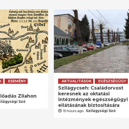
K
ESEMÉNY
AKTUALITÁSOK
EGÉSZSÉGÜGY
Szilágycseh: Családorvost
keresnek az oktatási
lőadás Zilahon
intézmények egészségügyi
ilágysági Szó
ellátásának biztosítására
15 hours ago
Szilágysági Szó