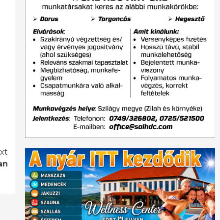
xt
an