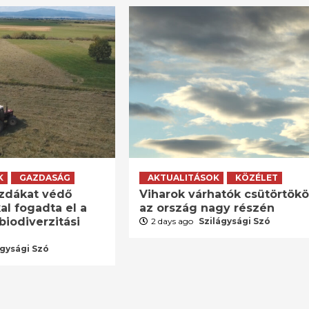
K
GAZDASÁG
AKTUALITÁSOK
KÖZÉLET
zdákat védő
Viharok várhatók csütörtök
al fogadta el a
az ország nagy részén
biodiverzitási
2 days ago
Szilágysági Szó
ágysági Szó