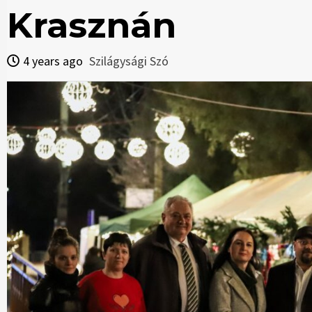
Krasznán
4 years ago
Szilágysági Szó