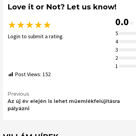
Love it or Not? Let us know!
0.0
★
★
★
★
★
★
5
Login to submit a rating.
4
3
2
1
Post Views:
152
Continue
Previous
Az új év elején is lehet műemlékfelújításra
Reading
pályázni