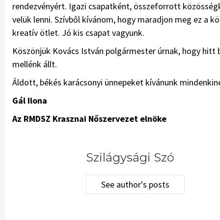
rendezvényért. Igazi csapatként, összeforrott közösség
velük lenni. Szívből kívánom, hogy maradjon meg ez a köz
kreatív ötlet. Jó kis csapat vagyunk.
Köszönjük Kovács István polgármester úrnak, hogy hitt 
mellénk állt.
Áldott, békés karácsonyi ünnepeket kívánunk mindenkinek
Gál Ilona
Az RMDSZ Krasznai Nőszervezet elnöke
Szilágysági Szó
See author's posts