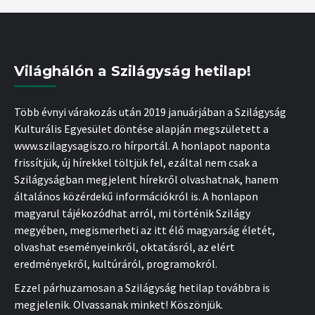
Világhálón a Szilágyság hetilap!
Több évnyi várakozás után 2019 januárjában a Szilágyság
Kulturális Egyesület döntése alapján megszületett a
www.szilagysagiszo.ro hírportál. A honlapot naponta
frissítjük, új hírekkel töltjük fel, ezáltal nem csak a
Szilágyságban megjelent hírekről olvashatnak, hanem
általános közérdekű információkról is. A honlapon
magyarul tájékozódhat arról, mi történik Szilágy
megyében, megismerheti az itt élő magyarság életét,
olvashat eseményeinkről, oktatásról, az elért
eredményekről, kultúráról, programokról.
Ezzel párhuzamosan a Szilágyság hetilap továbbra is
megjelenik. Olvassanak minket! Köszönjük.