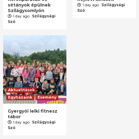
sétányok épülnek
1 day ago
Szilágysági
Szilágysomlyón
Szó
1 day ago
Szilágysági
Szó
Aktualitások
Egyházaink
Esemény
Gyergyói lelki fitnesz
tábor
1 day ago
Szilágysági
Szó