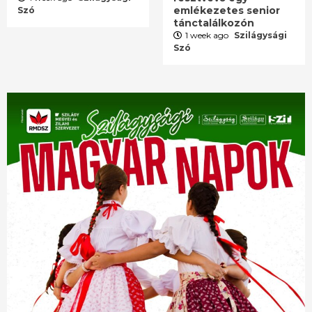
emlékezetes senior
Szó
tánctalálkozón
1 week ago
Szilágysági
Szó