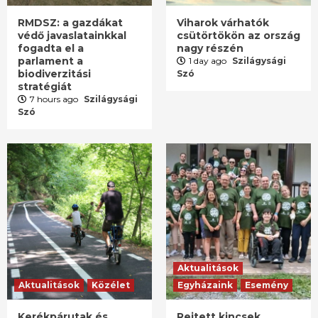
RMDSZ: a gazdákat
Viharok várhatók
védő javaslatainkkal
csütörtökön az ország
fogadta el a
nagy részén
parlament a
1 day ago
Szilágysági
biodiverzitási
Szó
stratégiát
7 hours ago
Szilágysági
Szó
Aktualitások
Aktualitások
Közélet
Egyházaink
Esemény
Kerékpárutak és
Rejtett kincsek