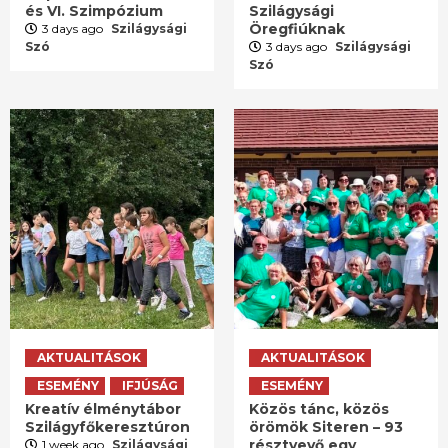
és VI. Szimpózium
Szilágysági
Öregfiúknak
3 days ago
Szilágysági
Szó
3 days ago
Szilágysági
Szó
AKTUALITÁSOK
AKTUALITÁSOK
ESEMÉNY
IFJÚSÁG
ESEMÉNY
Kreatív élménytábor
Közös tánc, közös
Szilágyfőkeresztúron
örömök Siteren – 93
résztvevő egy
1 week ago
Szilágysági