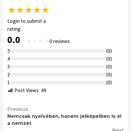
★
★
★
★
★
Login to submit a
rating.
0.0
★
★
★
★
★
0
reviews
5
(
0
)
4
(
0
)
3
(
0
)
2
(
0
)
1
(
0
)
Post Views:
49
Continue
Previous
Nemcsak nyelvében, hanem jelképeiben is él
Reading
a nemzet
Next