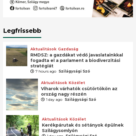
Legfrissebb
Aktualitások
Gazdaság
RMDSZ: a gazdákat védő javaslatainkkal
fogadta el a parlament a biodiverzitási
stratégiát
7 hours ago
Szilágysági Szó
Aktualitások
Közélet
Viharok várhatók csütörtökön az
ország nagy részén
1 day ago
Szilágysági Szó
Aktualitások
Közélet
Kerékpárutak és sétányok épülnek
Szilágysomlyón
1 day ago
Szilágysági Szó