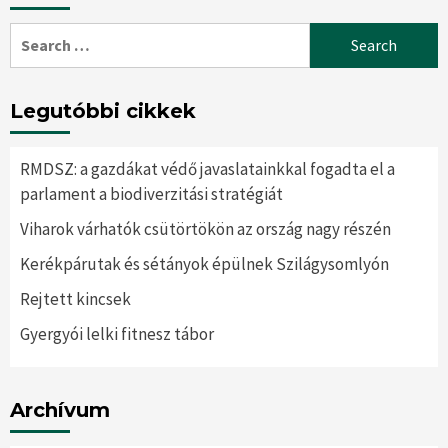
Search
for:
Legutóbbi cikkek
RMDSZ: a gazdákat védő javaslatainkkal fogadta el a
parlament a biodiverzitási stratégiát
Viharok várhatók csütörtökön az ország nagy részén
Kerékpárutak és sétányok épülnek Szilágysomlyón
Rejtett kincsek
Gyergyói lelki fitnesz tábor
Archívum