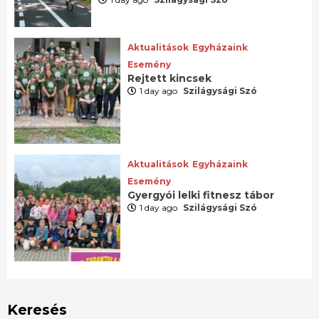
Aktualitások
Egyházaink
Esemény
Rejtett kincsek
1 day ago
Szilágysági Szó
Aktualitások
Egyházaink
Esemény
Gyergyói lelki fitnesz tábor
1 day ago
Szilágysági Szó
Keresés