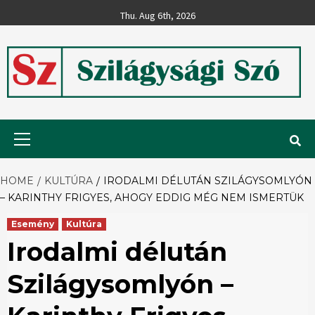
Skip
Thu. Aug 6th, 2026
to
content
Szilágysági
Primary
Menu
Szó
HOME
KULTÚRA
IRODALMI DÉLUTÁN SZILÁGYSOMLYÓN
– KARINTHY FRIGYES, AHOGY EDDIG MÉG NEM ISMERTÜK
Esemény
Kultúra
Irodalmi délután
Szilágysomlyón –