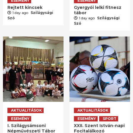
ESEMÉNY
ESEMÉNY
Rejtett kincsek
Gyergyói lelki fitnesz
tábor
1 day ago
Szilágysági
Szó
1 day ago
Szilágysági
Szó
AKTUALITÁSOK
AKTUALITÁSOK
ESEMÉNY
ESEMÉNY
SPORT
I. Szilágysámsoni
XXII. Szent István-napi
Népművészeti Tábor
Focitalálkozó