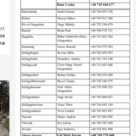
xt
os
ma