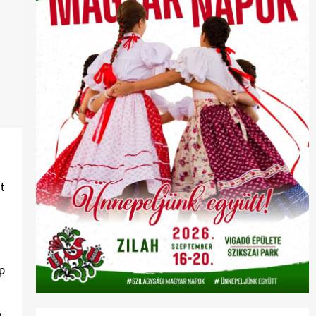
t
p
a