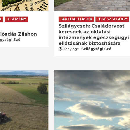
K
ESEMÉNY
AKTUALITÁSOK
EGÉSZSÉGÜGY
Szilágycseh: Családorvost
keresnek az oktatási
lőadás Zilahon
intézmények egészségügyi
ágysági Szó
ellátásának biztosítására
1 day ago
Szilágysági Szó