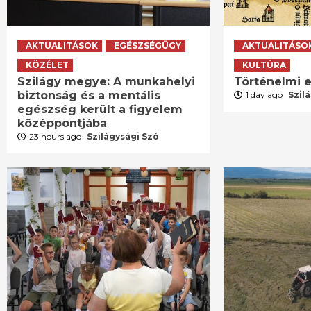
AKTUALITÁSOK
EGÉSZSÉGÜGY
AKTUALITÁSO
KÖZÉLET
KULTÚRA
Szilágy megye: A munkahelyi
Történelmi e
biztonság és a mentális
1 day ago
Szil
egészség került a figyelem
középpontjába
23 hours ago
Szilágysági Szó