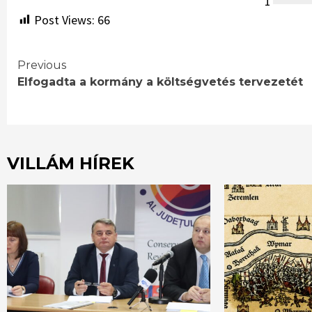
1
Post Views:
66
Continue
Previous
Elfogadta a kormány a költségvetés tervezetét
Reading
VILLÁM HÍREK