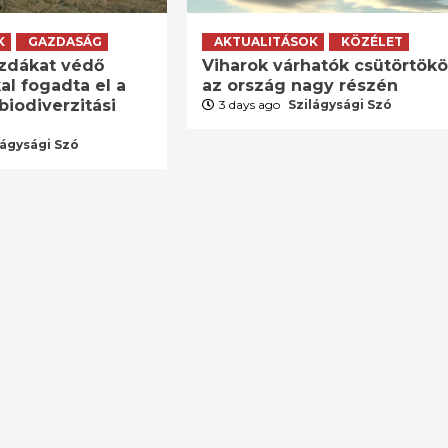
K
GAZDASÁG
AKTUALITÁSOK
KÖZÉLET
zdákat védő
Viharok várhatók csütörtök
al fogadta el a
az ország nagy részén
biodiverzitási
3 days ago
Szilágysági Szó
lágysági Szó