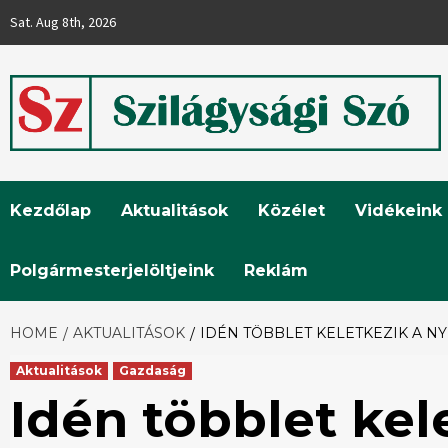
Skip
Sat. Aug 8th, 2026
to
content
Szilágysági
Kezdőlap
Aktualitások
Közélet
Vidékeink
Szó
Polgármesterjelöltjeink
Reklám
HOME
AKTUALITÁSOK
IDÉN TÖBBLET KELETKEZIK A N
Aktualitások
Gazdaság
Idén többlet kel