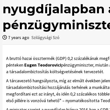
nyugdíjalapban 
pénzügyminiszte
7 years ago
Szilágysági Szó
A bruttó hazai össztermék (GDP) 0,2 százalékának megfe
pénteken
Eugen Teodorovici
pénzügyminiszter, miután
a társadalombiztosítás költségvetésének tervezetét.
A tárcavezető hangsúlyozta, míg az elmúlt években jelent
társadalombiztosítási hozzájárulás terhének a munkáltat
megfordítani ezt az irányt, és idén 0,2 százalékos többl
első pillére is vonzóvá tehető” – nyomatékosította Teod
A miniszter szerint a nyugdíjalap hiánya 2016-ban a GDP 