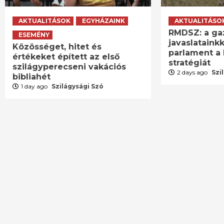
AKTUALITÁSOK
EGYHÁZAINK
AKTUALITÁSO
RMDSZ: a ga
ESEMÉNY
javaslatainkk
Közösséget, hitet és
parlament a 
értékeket épített az első
stratégiát
szilágyperecseni vakációs
2 days ago
Szi
bibliahét
1 day ago
Szilágysági Szó