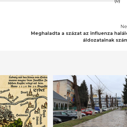
(
0
)
Ne
Meghaladta a százat az influenza halál
áldozatainak szá