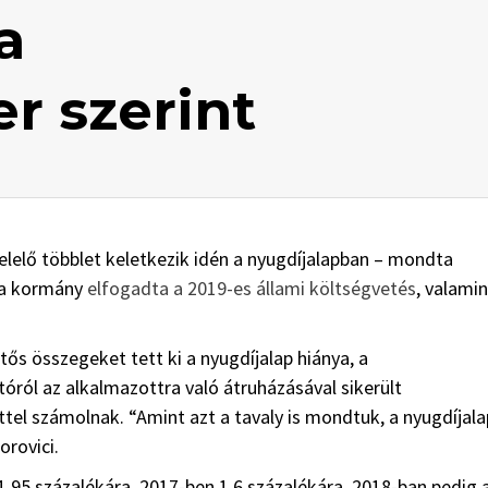
a
r szerint
lelő többlet keletkezik idén a nyugdíjalapban – mondta
 a kormány
elfogadta a 2019-es állami költségvetés
, valamin
ős összegeket tett ki a nyugdíjalap hiánya, a
óról az alkalmazottra való átruházásával sikerült
ettel számolnak. “Amint azt a tavaly is mondtuk, a nyugdíjala
orovici.
1,95 százalékára, 2017-ben 1,6 százalékára, 2018-ban pedig 