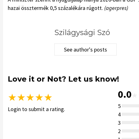
hazai össztermék 0,5 százalékára rúgott.
(agerpres)
Szilágysági Szó
See author's posts
Love it or Not? Let us know!
0.0
★
★
★
★
★
★
5
Login to submit a rating.
4
3
2