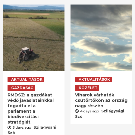
AKTUALITÁSOK
AKTUALITÁSOK
GAZDASÁG
KÖZÉLET
RMDSZ: a gazdákat
Viharok várhatók
védő javaslatainkkal
csütörtökön az ország
fogadta el a
nagy részén
parlament a
4 days ago
Szilágysági
biodiverzitási
Szó
stratégiát
3 days ago
Szilágysági
Szó