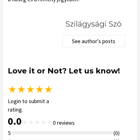
Szilágysági Szó
See author's posts
Love it or Not? Let us know!
★
★
★
★
★
Login to submit a
rating.
0.0
★
★
★
★
★
0
reviews
5
(
0
)