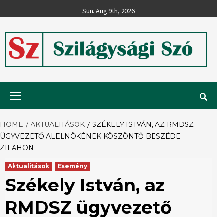
Skip
Sun. Aug 9th, 2026
to
content
Szilágysági
Primary
Menu
Szó
HOME
AKTUALITÁSOK
SZÉ­KELY ISTVÁN, AZ RMDSZ
ÜGYVEZETŐ ALELNÖKÉNEK KÖSZÖNTŐ BESZÉDE
ZILAHON
Aktualitások
Esemény
Szé­kely István, az
RMDSZ ügyvezető