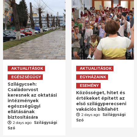
AKTUALITÁSOK
AKTUALITÁSOK
EGÉSZSÉGÜGY
EGYHÁZAINK
Szilágycseh:
ESEMÉNY
Családorvost
Közösséget, hitet és
keresnek az oktatási
értékeket épített az
intézmények
első szilágyperecseni
egészségügyi
vakációs bibliahét
ellátásának
2 days ago
Szilágysági
biztosítására
Szó
2 days ago
Szilágysági
Szó