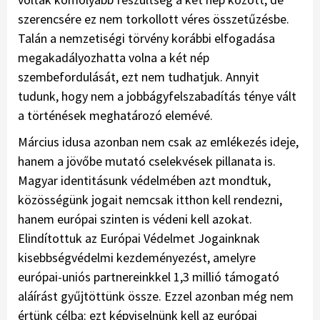
szerencsére ez nem torkollott véres összetűzésbe.
Talán a nemzetiségi törvény korábbi elfogadása
megakadályozhatta volna a két nép
szembefordulását, ezt nem tudhatjuk. Annyit
tudunk, hogy nem a jobbágyfelszabadítás ténye vált
a történések meghatározó elemévé.
Március idusa azonban nem csak az emlékezés ideje,
hanem a jövőbe mutató cselekvések pillanata is.
Magyar identitásunk védelmében azt mondtuk,
közösségünk jogait nemcsak itthon kell rendezni,
hanem európai szinten is védeni kell azokat.
Elindítottuk az Európai Védelmet Jogainknak
kisebbségvédelmi kezdeményezést, amelyre
európai-uniós partnereinkkel 1,3 millió támogató
aláírást gyűjtöttünk össze. Ezzel azonban még nem
értünk célba: ezt képviselnünk kell az európai