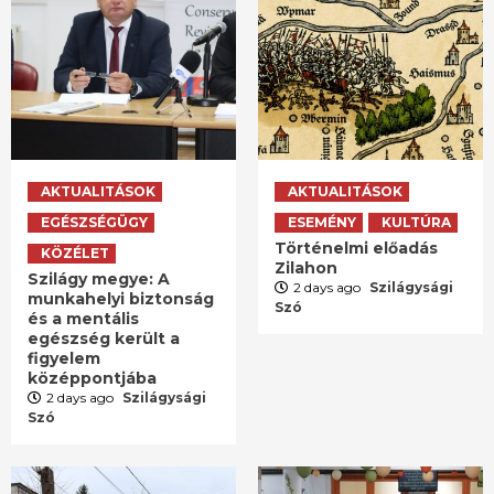
AKTUALITÁSOK
AKTUALITÁSOK
EGÉSZSÉGÜGY
ESEMÉNY
KULTÚRA
Történelmi előadás
KÖZÉLET
Zilahon
Szilágy megye: A
2 days ago
Szilágysági
munkahelyi biztonság
Szó
és a mentális
egészség került a
figyelem
középpontjába
2 days ago
Szilágysági
Szó