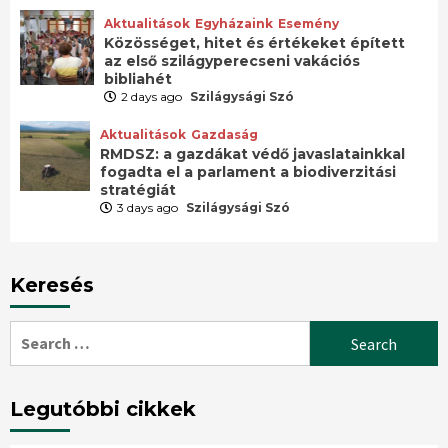
Aktualitások
Egyházaink
Esemény
Közösséget, hitet és értékeket épített
az első szilágyperecseni vakációs
bibliahét
2 days ago
Szilágysági Szó
Aktualitások
Gazdaság
RMDSZ: a gazdákat védő javaslatainkkal
fogadta el a parlament a biodiverzitási
stratégiát
3 days ago
Szilágysági Szó
Keresés
Search
for:
Legutóbbi cikkek