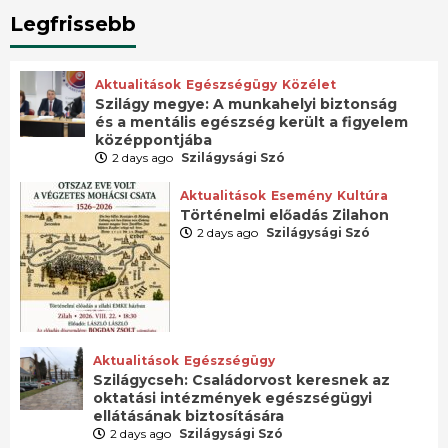
Legfrissebb
Aktualitások
Egészségügy
Közélet
Szilágy megye: A munkahelyi biztonság
és a mentális egészség került a figyelem
középpontjába
2 days ago
Szilágysági Szó
Aktualitások
Esemény
Kultúra
Történelmi előadás Zilahon
2 days ago
Szilágysági Szó
Aktualitások
Egészségügy
Szilágycseh: Családorvost keresnek az
oktatási intézmények egészségügyi
ellátásának biztosítására
2 days ago
Szilágysági Szó