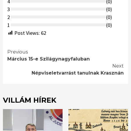
4
(
0
)
3
(
0
)
2
(
0
)
1
(
0
)
Post Views:
62
Continue
Previous
Március 15-e Szilágynagyfaluban
Reading
Next
Népviseletvarrást tanulnak Krasznán
VILLÁM HÍREK