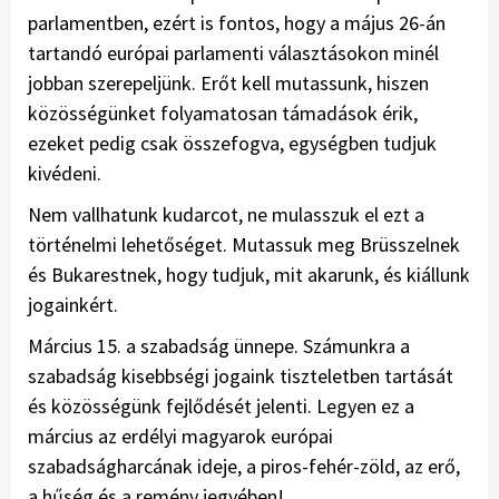
parlamentben, ezért is fontos, hogy a május 26-án
tartandó európai parlamenti választásokon minél
jobban szerepeljünk. Erőt kell mutassunk, hiszen
közösségünket folyamatosan támadások érik,
ezeket pedig csak összefogva, egységben tudjuk
kivédeni.
Nem vallhatunk kudarcot, ne mulasszuk el ezt a
történelmi lehetőséget. Mutassuk meg Brüsszelnek
és Bukarestnek, hogy tudjuk, mit akarunk, és kiállunk
jogainkért.
Március 15. a szabadság ünnepe. Számunkra a
szabadság kisebbségi jogaink tiszteletben tartását
és közösségünk fejlődését jelenti. Legyen ez a
március az erdélyi magyarok európai
szabadságharcának ideje, a piros-fehér-zöld, az erő,
a hűség és a remény jegyében!