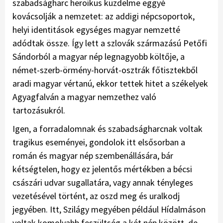
szabadságharc heroikus küzdelme eggyé
kovácsolják a nemzetet: az addigi népcsoportok,
helyi identitások egységes magyar nemzetté
adódtak össze. Így lett a szlovák származású Petőfi
Sándorból a magyar nép legnagyobb költője, a
német-szerb-örmény-horvát-osztrák főtisztekből
aradi magyar vértanú, ekkor tettek hitet a székelyek
Agyagfalván a magyar nemzethez való
tartozásukról.
Igen, a forradalomnak és szabadságharcnak voltak
tragikus eseményei, gondolok itt elsősorban a
román és magyar nép szembenállására, bár
kétségtelen, hogy ez jelentős mértékben a bécsi
császári udvar sugallatára, vagy annak tényleges
vezetésével történt, az oszd meg és uralkodj
jegyében. Itt, Szilágy megyében például Hídalmáson
voltak komolyabb feszültség a két nép között, de