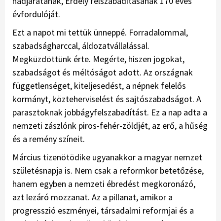
hadjáratának, Erdély felszabadításának 170 éves
évfordulóját.
Ezt a napot mi tettük ünneppé. Forradalommal,
szabadságharccal, áldozatvállalással.
Megküzdöttünk érte. Megérte, hiszen jogokat,
szabadságot és méltóságot adott. Az országnak
függetlenséget, kiteljesedést, a népnek felelős
kormányt, közteherviselést és sajtószabadságot. A
parasztoknak jobbágyfelszabadítást. Ez a nap adta a
nemzeti zászlónk piros-fehér-zöldjét, az erő, a hűség
és a remény színeit.
Március tizenötödike ugyanakkor a magyar nemzet
születésnapja is. Nem csak a reformkor betetőzése,
hanem egyben a nemzeti ébredést megkoronázó,
azt lezáró mozzanat. Az a pillanat, amikor a
progresszió eszményei, társadalmi reformjai és a