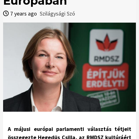
Európában
7 years ago
Szilágysági Szó
A májusi európai parlamenti választás tétjeit
összegezte Hegedüs Csilla, az RMDSZ kultúráért