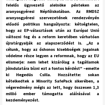
felelős ügyvezető alelnöke pénteken az
aranyosgyéresi Népfőiskolában. Az RMDSZ
aranyosgyéresi szervezetének rendezvényén
előadó politikus hangsúlyozta: kétségtelen,
hogy az EP-választások után az Európai Unió
változni fog és a reform keretében várhatóan
újratárgyalják az alapszerződést is. „Az a
célunk, hogy az őshonos kisebbségek jogainak
védelme része legyen a reformnak, hogy az EU
elismerje: nem lehet kizárólag a tagállamok
jóindulatára bízni ezt a fontos kérdést” –emelte
ki Hegedüs Csilla. Hozzátette: sokan
kételkedtek a Minority SafePack sikerében, a
végeredmény mégis az lett, hogy összesen 1,3
millió ember támogatta aláírásával a
kezdeményezést.