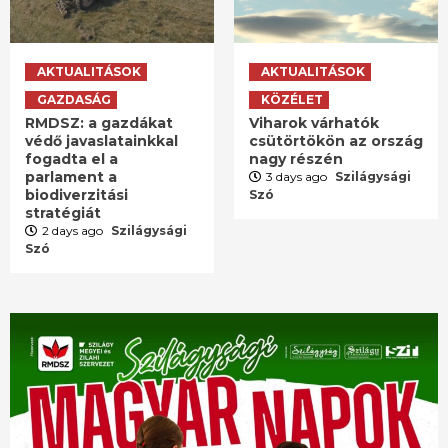
AKTUALITÁSOK
AKTUALITÁSOK
GAZDASÁG
KÖZÉLET
RMDSZ: a gazdákat
Viharok várhatók
védő javaslatainkkal
csütörtökön az ország
fogadta el a
nagy részén
parlament a
3 days ago
Szilágysági
biodiverzitási
Szó
stratégiát
2 days ago
Szilágysági
Szó