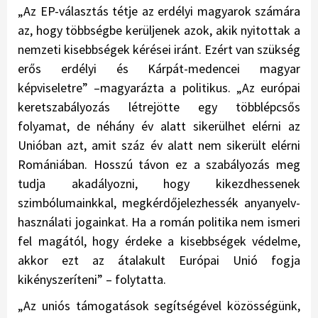
„
Az EP-választás tétje az erdélyi magyarok számára
az, hogy többségbe kerüljenek azok, akik nyitottak a
nemzeti kisebbségek kérései iránt. Ezért van szükség
erős erdélyi és Kárpát-medencei magyar
képviseletre” –magyarázta a politikus. „
Az európai
keretszabályozás létrejötte egy többlépcsős
folyamat, de néhány év alatt sikerülhet elérni az
Unióban azt, amit száz év alatt nem sikerült elérni
Romániában
. Hosszú távon ez a szabályozás meg
tudja akadályozni, hogy kikezdhessenek
szimbólumainkkal, megkérdőjelezhessék anyanyelv-
használati jogainkat. Ha a román politika nem ismeri
fel magától, hogy érdeke a kisebbségek védelme,
akkor ezt az átalakult Európai Unió fogja
kikényszeríteni” – folytatta.
„
Az uniós támogatások segítségével közösségünk,