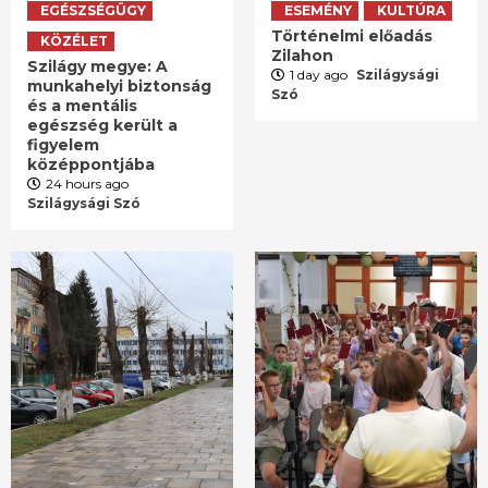
EGÉSZSÉGÜGY
ESEMÉNY
KULTÚRA
Történelmi előadás
KÖZÉLET
Zilahon
Szilágy megye: A
1 day ago
Szilágysági
munkahelyi biztonság
Szó
és a mentális
egészség került a
figyelem
középpontjába
24 hours ago
Szilágysági Szó