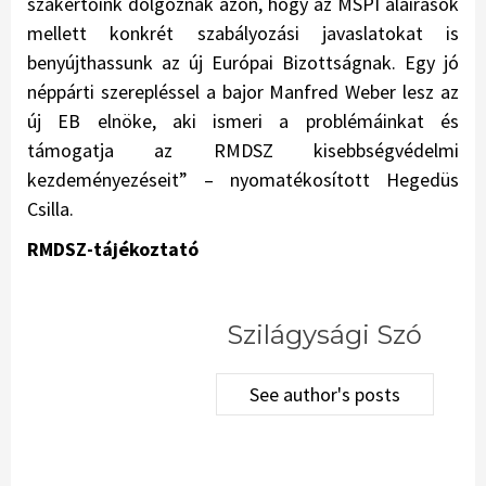
szakértőink dolgoznak azon, hogy az MSPI aláírások
mellett konkrét szabályozási javaslatokat is
benyújthassunk az új Európai Bizottságnak. Egy
jó
néppárti szerepléssel a bajor Manfred Weber lesz az
új EB elnöke, aki ismeri a problémáinkat és
támogatja az RMDSZ kisebbségvédelmi
kezdeményezéseit
” – nyomatékosított Hegedüs
Csilla.
RMDSZ-tájékoztató
Szilágysági Szó
See author's posts