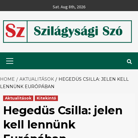
Skip
Sat. Aug 8th, 2026
to
content
Szilágysági
Primary
Menu
Szó
HOME
AKTUALITÁSOK
HEGEDÜS CSILLA: JELEN KELL
LENNÜNK EURÓPÁBAN
Aktualitások
Kitekintő
Hegedüs Csilla: jelen
kell lennünk