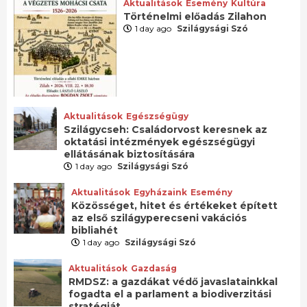
Aktualitások
Esemény
Kultúra
Történelmi előadás Zilahon
1 day ago
Szilágysági Szó
Aktualitások
Egészségügy
Szilágycseh: Családorvost keresnek az
oktatási intézmények egészségügyi
ellátásának biztosítására
1 day ago
Szilágysági Szó
Aktualitások
Egyházaink
Esemény
Közösséget, hitet és értékeket épített
az első szilágyperecseni vakációs
bibliahét
1 day ago
Szilágysági Szó
Aktualitások
Gazdaság
RMDSZ: a gazdákat védő javaslatainkkal
fogadta el a parlament a biodiverzitási
stratégiát