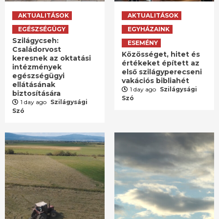
AKTUALITÁSOK
AKTUALITÁSOK
EGÉSZSÉGÜGY
EGYHÁZAINK
Szilágycseh:
ESEMÉNY
Családorvost
Közösséget, hitet és
keresnek az oktatási
értékeket épített az
intézmények
első szilágyperecseni
egészségügyi
vakációs bibliahét
ellátásának
1 day ago
Szilágysági
biztosítására
Szó
1 day ago
Szilágysági
Szó