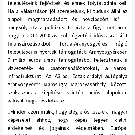
településeink fejlődtek, és ennek folytatódnia kell.
Ha a választáson jól szerepelünk, ki tudunk állni az
alapok megmaradásáért és növeléséért is” –
hangsúlyozta a politikus. Felhívta a figyelmet arra,
hogy a 2014-2020-as költségvetési időszakra kiírt
finanszírozásokból Torda-Aranyosgyéres régió
települései is nyertek támogatást. Aranyosgyéresen
9 millió eurós uniós támogatásból fejleszthetik a
vízvezeték- és csatornahálózatokat, a városi
infrastruktúrát. Az A3-as, Észak-erdélyi autópálya
Aranyosgyéres–Marosugra–Marosvásárhely közötti
szakaszának kiépítése szintén uniós alapokból
valósul meg– részletezte.
„
Minden azon múlik, hogy elég erős lesz-e a magyar
képviselet ahhoz, hogy képes legyen kiállni
érdekeinek és jogainak védelmében. Európai