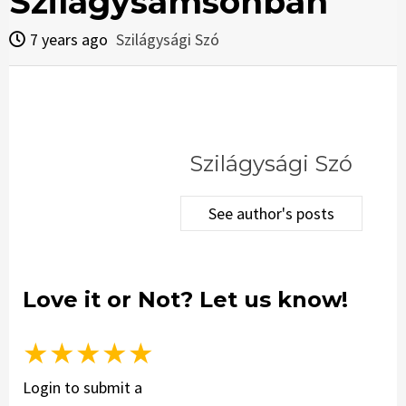
Szilágysámsonban
7 years ago
Szilágysági Szó
Szilágysági Szó
See author's posts
Love it or Not? Let us know!
★
★
★
★
★
Login to submit a