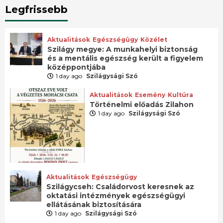
Legfrissebb
Aktualitások
Egészségügy
Közélet
Szilágy megye: A munkahelyi biztonság
és a mentális egészség került a figyelem
középpontjába
1 day ago
Szilágysági Szó
Aktualitások
Esemény
Kultúra
Történelmi előadás Zilahon
1 day ago
Szilágysági Szó
Aktualitások
Egészségügy
Szilágycseh: Családorvost keresnek az
oktatási intézmények egészségügyi
ellátásának biztosítására
1 day ago
Szilágysági Szó