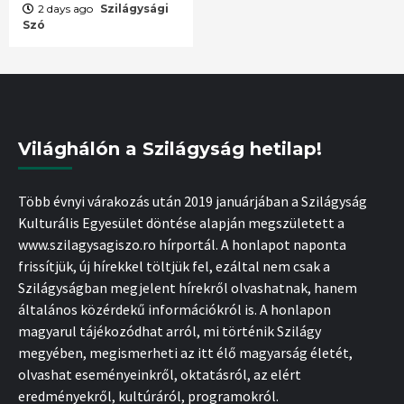
2 days ago
Szilágysági
Szó
Világhálón a Szilágyság hetilap!
Több évnyi várakozás után 2019 januárjában a Szilágyság
Kulturális Egyesület döntése alapján megszületett a
www.szilagysagiszo.ro hírportál. A honlapot naponta
frissítjük, új hírekkel töltjük fel, ezáltal nem csak a
Szilágyságban megjelent hírekről olvashatnak, hanem
általános közérdekű információkról is. A honlapon
magyarul tájékozódhat arról, mi történik Szilágy
megyében, megismerheti az itt élő magyarság életét,
olvashat eseményeinkről, oktatásról, az elért
eredményekről, kultúráról, programokról.