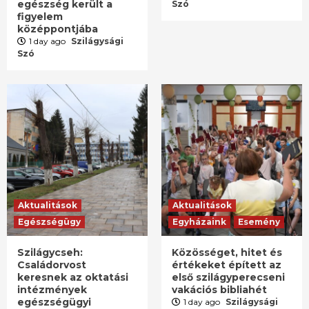
egészség került a
Szó
figyelem
középpontjába
1 day ago
Szilágysági
Szó
Aktualitások
Aktualitások
Egészségügy
Egyházaink
Esemény
Szilágycseh:
Közösséget, hitet és
Családorvost
értékeket épített az
keresnek az oktatási
első szilágyperecseni
intézmények
vakációs bibliahét
egészségügyi
1 day ago
Szilágysági