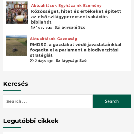
Aktualitások
Egyházaink
Esemény
Közösséget, hitet és értékeket épített
az első szilágyperecseni vakációs
bibliahét
1 day ago
Szilágysági Szó
Aktualitások
Gazdaság
RMDSZ: a gazdákat védő javaslatainkkal
fogadta el a parlament a biodiverzitási
stratégiát
2 days ago
Szilágysági Szó
Keresés
Search
for:
Legutóbbi cikkek