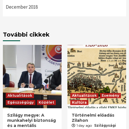
December 2018
További cikkek
Aktualitások
Aktualitások
Esemény
Egészségügy
Közélet
Kultúra
Szilágy megye: A
Történelmi előadás
munkahelyi biztonság
Zilahon
és a mentális
1 day ago
Szilágysági