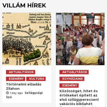
VILLÁM HÍREK
AKTUALITÁSOK
AKTUALITÁSOK
ESEMÉNY
KULTÚRA
EGYHÁZAINK
Történelmi előadás
ESEMÉNY
Zilahon
Közösséget, hitet és
1 day ago
Szilágysági
értékeket épített az
Szó
első szilágyperecseni
vakációs bibliahét