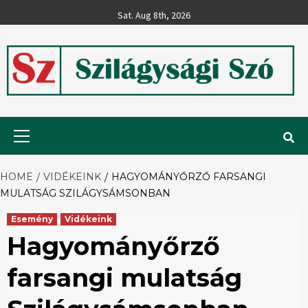
Skip
Sat. Aug 8th, 2026
to
content
Szilágysági
Primary
Menu
Szó
HOME
VIDÉKEINK
HAGYOMÁNYŐRZŐ FARSANGI
MULATSÁG SZILÁGYSÁMSONBAN
Esemény
Vidékeink
Hagyományőrző
farsangi mulatság