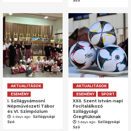
Szó
AKTUALITÁSOK
AKTUALITÁSOK
ESEMÉNY
ESEMÉNY
SPORT
I. Szilágysámsoni
XXII. Szent István-napi
Népművészeti Tábor
Focitalálkozó
és VI. Szimpózium
Szilágysági
Öregfiúknak
4 days ago
Szilágysági
Szó
5 days ago
Szilágysági
Szó