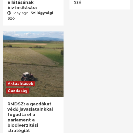
ellátásának
Szó
biztosítására
1 day ago
Szilágysági
Szó
Aktualitások
Gazdaság
RMDSZ: a gazdákat
védő javaslatainkkal
fogadta el a
parlament a
biodiverzitási
stratégiát