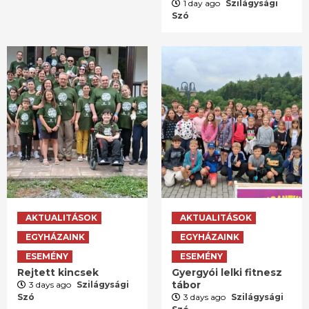
1 day ago
Szilágysági
Szó
AKTUALITÁSOK
AKTUALITÁSOK
EGYHÁZAINK
EGYHÁZAINK
ESEMÉNY
ESEMÉNY
Rejtett kincsek
Gyergyói lelki fitnesz
tábor
3 days ago
Szilágysági
Szó
3 days ago
Szilágysági