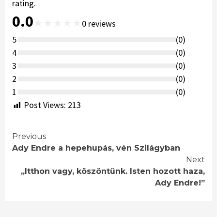
rating.
0.0
★
★
★
★
★
0
reviews
5
(
0
)
4
(
0
)
3
(
0
)
2
(
0
)
1
(
0
)
Post Views:
213
Continue
Previous
Ady Endre a hepehupás, vén Szilágyban
Reading
Next
,,Itthon vagy, köszöntünk. Isten hozott haza,
Ady Endre!”