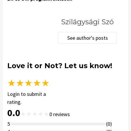
Szilágysági Szó
See author's posts
Love it or Not? Let us know!
★
★
★
★
★
Login to submit a
rating.
0.0
★
★
★
★
★
0
reviews
5
(
0
)