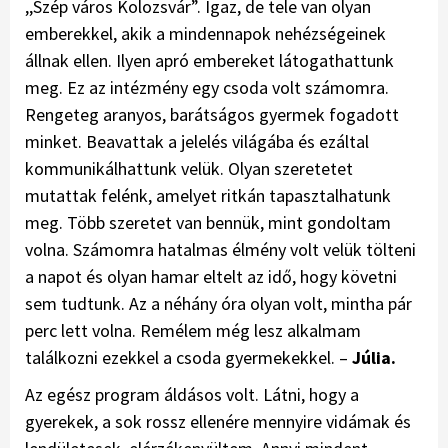
,,Szép város Kolozsvár”. Igaz, de tele van olyan
emberekkel, akik a mindennapok nehézségeinek
állnak ellen. Ilyen apró embereket látogathattunk
meg. Ez az intézmény egy csoda volt számomra.
Rengeteg aranyos, barátságos gyermek fogadott
minket. Beavattak a jelelés világába és ezáltal
kommunikálhattunk velük. Olyan szeretetet
mutattak felénk, amelyet ritkán tapasztalhatunk
meg. Több szeretet van bennük, mint gondoltam
volna. Számomra hatalmas élmény volt velük tölteni
a napot és olyan hamar eltelt az idő, hogy követni
sem tudtunk. Az a néhány óra olyan volt, mintha pár
perc lett volna. Remélem még lesz alkalmam
találkozni ezekkel a csoda gyermekekkel. –
Júlia.
Az egész program áldásos volt. Látni, hogy a
gyerekek, a sok rossz ellenére mennyire vidámak és