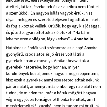
lendületesek, elérzékenyültem. Annyi mindent
átéltek, láttak, érzékeltek és az a szikra nem tűnt el
a szemükből. Én nagyon hálás vagyok értük, hisz
olyan melegen és szeretetteljesen fogadtak minket,
és foglalkoztak velünk. Örülök, hogy egy kis jósággal
és jótettel gyarapítottuk az életüket. “Ha bármi
lehetsz ezen a világon, légy kedves” –
Annabella.
Hatalmas ajándék volt számomra ez a nap! Annyira
gyönyörű, csodálatos és jó érzés volt látni a
gyerekek arcán a mosolyt. Amikor beavattak a
gyerekek hátterébe, hogy honnan, milyen
körülmények közül jönnek nagyon megszeppentem,
hisz ezek a gyerekek annyi szereteted adtak nekünk
pár óra alatt, amennyit más ember egy nap alatt nem
tudna, de minden traumát a hátuk mögött hagyva
végre egy jó, biztonságos otthonba kerültek, amit
megérdemeltek! Igazából nem is tudom mi örültünk