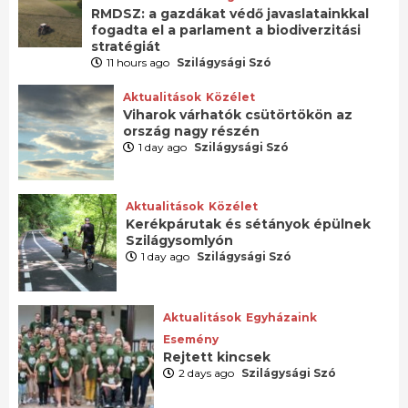
RMDSZ: a gazdákat védő javaslatainkkal
fogadta el a parlament a biodiverzitási
stratégiát
11 hours ago
Szilágysági Szó
Aktualitások
Közélet
Viharok várhatók csütörtökön az
ország nagy részén
1 day ago
Szilágysági Szó
Aktualitások
Közélet
Kerékpárutak és sétányok épülnek
Szilágysomlyón
1 day ago
Szilágysági Szó
Aktualitások
Egyházaink
Esemény
Rejtett kincsek
2 days ago
Szilágysági Szó