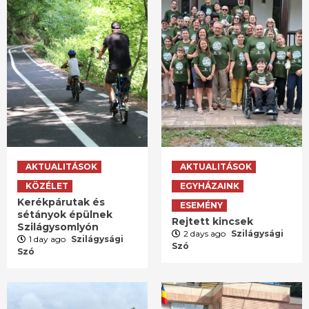
AKTUALITÁSOK
AKTUALITÁSOK
KÖZÉLET
EGYHÁZAINK
Kerékpárutak és
ESEMÉNY
sétányok épülnek
Rejtett kincsek
Szilágysomlyón
2 days ago
Szilágysági
1 day ago
Szilágysági
Szó
Szó