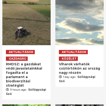
AKTUALITÁSOK
AKTUALITÁSOK
GAZDASÁG
KÖZÉLET
RMDSZ: a gazdákat
Viharok várhatók
védő javaslatainkkal
csütörtökön az ország
fogadta el a
nagy részén
parlament a
1 day ago
Szilágysági
biodiverzitási
Szó
stratégiát
11 hours ago
Szilágysági
Szó