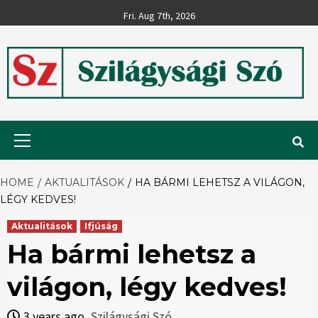
Skip
Fri. Aug 7th, 2026
to
content
Szilágysági
Primary
Menu
Szó
HOME
AKTUALITÁSOK
HA BÁRMI LEHETSZ A VILÁGON,
LÉGY KEDVES!
Aktualitások
Ifjúság
Ha bármi lehetsz a
világon, légy kedves!
3 years ago
Szilágysági Szó