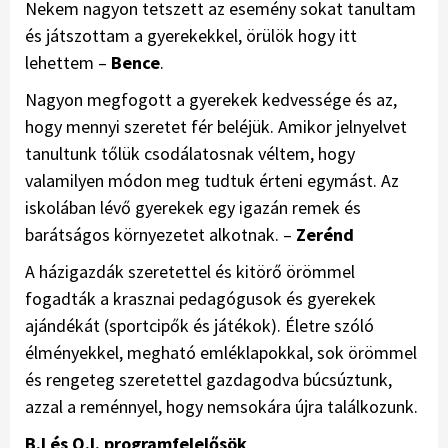
Nekem nagyon tetszett az esemény sokat tanultam
és játszottam a gyerekekkel, örülök hogy itt
lehettem –
Bence
.
Nagyon megfogott a gyerekek kedvessége és az,
hogy mennyi szeretet fér beléjük. Amikor jelnyelvet
tanultunk tőlük csodálatosnak véltem, hogy
valamilyen módon meg tudtuk érteni egymást. Az
iskolában lévő gyerekek egy igazán remek és
barátságos környezetet alkotnak. –
Zerénd
A házigazdák szeretettel és kitörő örömmel
fogadták a krasznai pedagógusok és gyerekek
ajándékát (sportcipők és játékok). Életre szóló
élményekkel, megható emléklapokkal, sok örömmel
és rengeteg szeretettel gazdagodva búcsúztunk,
azzal a reménnyel, hogy nemsokára újra találkozunk.
B.I és O.I. programfelelősök