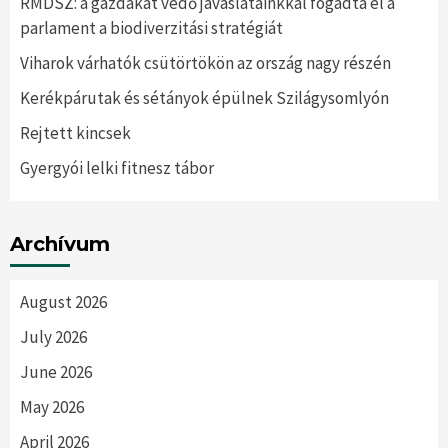
RMDSZ: a gazdákat védő javaslatainkkal fogadta el a
parlament a biodiverzitási stratégiát
Viharok várhatók csütörtökön az ország nagy részén
Kerékpárutak és sétányok épülnek Szilágysomlyón
Rejtett kincsek
Gyergyói lelki fitnesz tábor
Archívum
August 2026
July 2026
June 2026
May 2026
April 2026