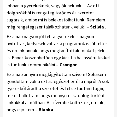
jobban a gyerekeknek, vagy ők nekünk… Az ott
dolgozókból is rengeteg törődés és szeretet
sugárzik, amibe mi is belekóstolhattunk. Remélem,
még rengetegszer találkozhatunk velük! –
Szilvia .
Ez a nap nagyon jól telt a gyerekek is nagyon
nyitottak, kedvesek voltak a programok is jól teltek
és örülök annak, hogy megtanítottak minket jelelni
is. Ennek köszönhetően egy kicsit a hallássérültekkel
is tudtunk kommunikálni –
Csongor.
Ez a nap annyira meglágyította a szívem! Sohasem
gondoltam volna ezt az egészet erről a napról. A sok
gyerekből áradt a szeretet és fel se tudtam fogni,
mikor hallottam, hogy mennyi rossz dolog történt
sokukkal a múltban. A szívembe költöztek, örülök,
hogy eljöttem –
Bianka