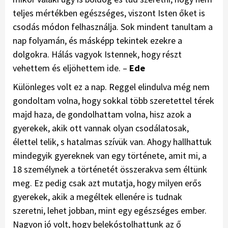
teljes mértékben egészséges, viszont Isten őket is
csodás módon felhasználja. Sok mindent tanultam a
nap folyamán, és másképp tekintek ezekre a
dolgokra. Hálás vagyok Istennek, hogy részt
vehettem és eljöhettem ide. –
Ede
Különleges volt ez a nap. Reggel elindulva még nem
gondoltam volna, hogy sokkal több szeretettel térek
majd haza, de gondolhattam volna, hisz azok a
gyerekek, akik ott vannak olyan csodálatosak,
élettel telik, s hatalmas szívük van. Ahogy hallhattuk
mindegyik gyereknek van egy története, amit mi, a
18 személynek a történetét összerakva sem éltünk
meg. Ez pedig csak azt mutatja, hogy milyen erős
gyerekek, akik a megéltek ellenére is tudnak
szeretni, lehet jobban, mint egy egészséges ember.
Nagyon jó volt, hogy belekóstolhattunk az ő