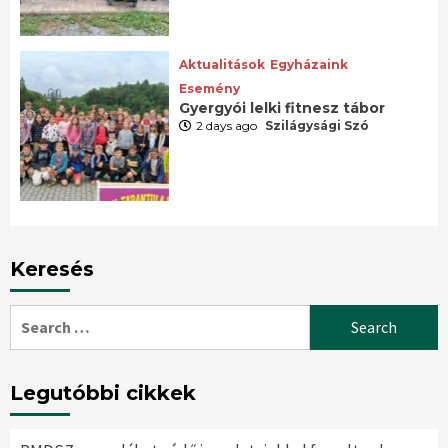
Aktualitások
Egyházaink
Esemény
Gyergyói lelki fitnesz tábor
2 days ago
Szilágysági Szó
Keresés
Search
for:
Legutóbbi cikkek