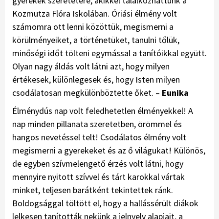
gyerekek szeretetére, akikkel találkozhattunk a
Kozmutza Flóra Iskolában. Óriási élmény volt
számomra ott lenni közöttük, megismerni a
körülményeiket, a történetüket, tanulni tőlük,
minőségi időt tölteni egymással a tanítóikkal együtt.
Olyan nagy áldás volt látni azt, hogy milyen
értékesek, különlegesek és, hogy Isten milyen
csodálatosan megkülönböztette őket. –
Eunika
Élménydús nap volt feledhetetlen élményekkel! A
nap minden pillanata szeretetben, örömmel és
hangos nevetéssel telt! Csodálatos élmény volt
megismerni a gyerekeket és az ő világukat! Különös,
de egyben szívmelengető érzés volt látni, hogy
mennyire nyitott szívvel és tárt karokkal vártak
minket, teljesen barátként tekintettek ránk.
Boldogsággal töltött el, hogy a hallássérült diákok
lelkesen tanították nekünk a jelnyelv alapjait, a