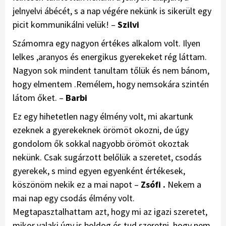
jelnyelvi ábécét, s a nap végére nekünk is sikerült egy
picit kommunikálni velük! –
Szilvi
Számomra egy nagyon értékes alkalom volt. Ilyen
lelkes ,aranyos és energikus gyerekeket rég láttam.
Nagyon sok mindent tanultam tőlük és nem bánom,
hogy elmentem .Remélem, hogy nemsokára szintén
látom őket. –
Barbi
Ez egy hihetetlen nagy élmény volt, mi akartunk
ezeknek a gyerekeknek örömöt okozni, de úgy
gondolom ők sokkal nagyobb örömöt okoztak
nekünk. Csak sugárzott belőlük a szeretet, csodás
gyerekek, s mind egyen egyenként értékesek,
köszönöm nekik ez a mai napot –
Zsófi .
Nekem a
mai nap egy csodás élmény volt.
Megtapasztalhattam azt, hogy mi az igazi szeretet,
mikor valaki úgy is boldog és tud szeretni, hogy nem