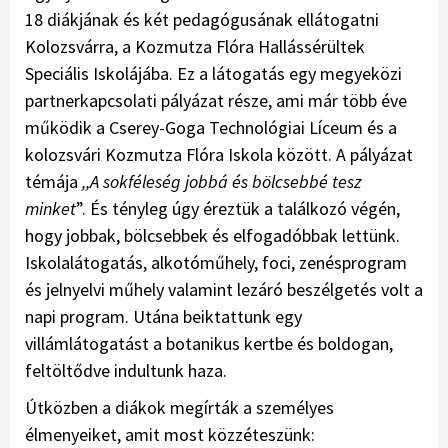
18 diákjának és két pedagógusának ellátogatni
Kolozsvárra, a Kozmutza Flóra Hallássérültek
Speciális Iskolájába. Ez a látogatás egy megyeközi
partnerkapcsolati pályázat része, ami már több éve
működik a Cserey-Goga Technológiai Líceum és a
kolozsvári Kozmutza Flóra Iskola között. A pályázat
témája
,,A sokféleség jobbá és bölcsebbé tesz
minket
”. És tényleg úgy éreztük a találkozó végén,
hogy jobbak, bölcsebbek és elfogadóbbak lettünk.
Iskolalátogatás, alkotóműhely, foci, zenésprogram
és jelnyelvi műhely valamint lezáró beszélgetés volt a
napi program. Utána beiktattunk egy
villámlátogatást a botanikus kertbe és boldogan,
feltöltődve indultunk haza.
Útközben a diákok megírták a személyes
élmenyeiket, amit most közzéteszünk: