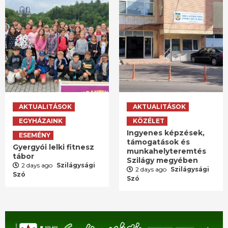
AKTUALITÁSOK
AKTUALITÁSOK
EGYHÁZAINK
KÖZÉLET
Ingyenes képzések,
ESEMÉNY
támogatások és
Gyergyói lelki fitnesz
munkahelyteremtés
tábor
Szilágy megyében
2 days ago
Szilágysági
2 days ago
Szilágysági
Szó
Szó