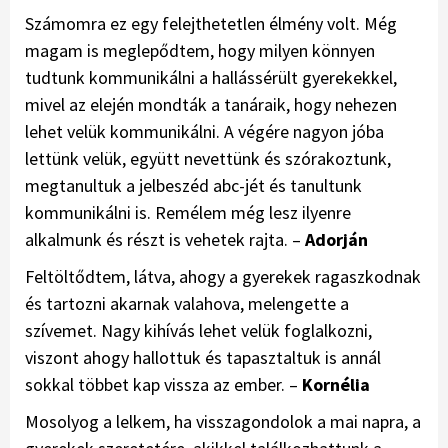
Számomra ez egy felejthetetlen élmény volt. Még
magam is meglepődtem, hogy milyen könnyen
tudtunk kommunikálni a hallássérült gyerekekkel,
mivel az elején mondták a tanáraik, hogy nehezen
lehet velük kommunikálni. A végére nagyon jóba
lettünk velük, együtt nevettünk és szórakoztunk,
megtanultuk a jelbeszéd abc-jét és tanultunk
kommunikálni is. Remélem még lesz ilyenre
alkalmunk és részt is vehetek rajta. –
Adorján
Feltöltődtem, látva, ahogy a gyerekek ragaszkodnak
és tartozni akarnak valahova, melengette a
szívemet. Nagy kihívás lehet velük foglalkozni,
viszont ahogy hallottuk és tapasztaltuk is annál
sokkal többet kap vissza az ember. –
Kornélia
Mosolyog a lelkem, ha visszagondolok a mai napra, a