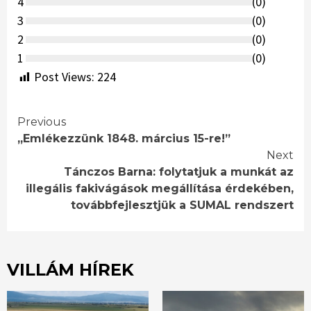
4
(
0
)
3
(
0
)
2
(
0
)
1
(
0
)
Post Views:
224
Continue
Previous
„Emlékezzünk 1848. március 15-re!”
Reading
Next
Tánczos Barna: folytatjuk a munkát az
illegális fakivágások megállítása érdekében,
továbbfejlesztjük a SUMAL rendszert
VILLÁM HÍREK