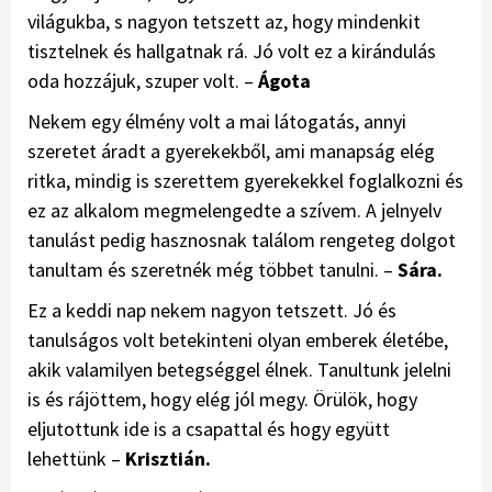
világukba, s nagyon tetszett az, hogy mindenkit
tisztelnek és hallgatnak rá. Jó volt ez a kirándulás
oda hozzájuk, szuper volt. –
Ágota
Nekem egy élmény volt a mai látogatás, annyi
szeretet áradt a gyerekekből, ami manapság elég
ritka, mindig is szerettem gyerekekkel foglalkozni és
ez az alkalom megmelengedte a szívem. A jelnyelv
tanulást pedig hasznosnak találom rengeteg dolgot
tanultam és szeretnék még többet tanulni. –
Sára
.
Ez a keddi nap nekem nagyon tetszett. Jó és
tanulságos volt betekinteni olyan emberek életébe,
akik valamilyen betegséggel élnek. Tanultunk jelelni
is és rájöttem, hogy elég jól megy. Örülök, hogy
eljutottunk ide is a csapattal és hogy együtt
lehettünk –
Krisztián.