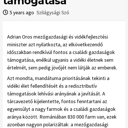
támogatása
5 years ago
Szilágysági Szó
Adrian Oros mezőgazdasági és vidékfejlesztési
miniszter azt nyilatkozta, az elkövetkezendő
időszakban rendkívül fontos a családi gazdaságok
támogatása, enélkül ugyanis a vidéki életnek sem
értelmét, sem pedig jövőjét nem látják az emberek.
Azt mondta, mandátuma prioritásának tekinti a
vidéki élet fellendítését és a redisztributív
támogatások lehívási arányának a javítását. A
tárcavezető kijelentette, fontos fenntartani az
egyensúlyt a nagy farmok és a családi gazdaságok
aránya között. Romániában 830 000 farm van, ezek
azonban nagyon pola­rizáltak: a mezőgazdasági