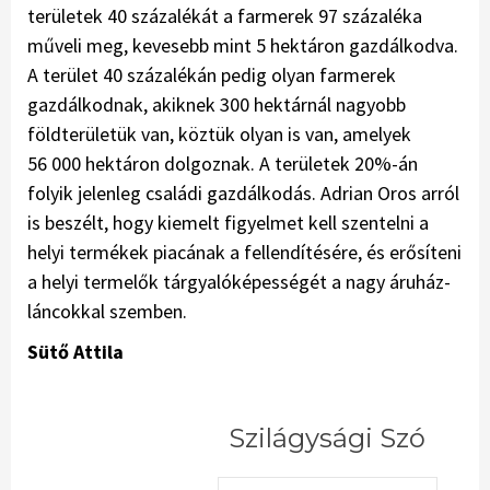
területek 40 százalékát a farmerek 97 százaléka
műveli meg, kevesebb mint 5 hektáron gazdálkodva.
A terület 40 százalékán pedig olyan far­merek
gazdálkodnak, akiknek 300 hektárnál nagyobb
földterületük van, köztük olyan is van, ame­lyek
56 000 hektáron dolgoznak. A területek 20%-án
folyik jelenleg családi gazdálkodás. Adrian Oros arról
is beszélt, hogy kiemelt figyelmet kell szentelni a
helyi termékek piacának a fellendítésére, és erősíteni
a helyi termelők tár­gyalóképességét a nagy áruház­
láncokkal szemben.
Sütő Attila
Szilágysági Szó