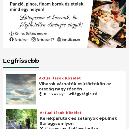
Legfrissebb
Aktualitások
Közélet
Viharok várhatók csütörtökön az
ország nagy részén
10 hours ago
Szilágysági Szó
Aktualitások
Közélet
Kerékpárutak és sétányok épülnek
Szilágysomlyón
10 hours ago
Szilágysági Szó