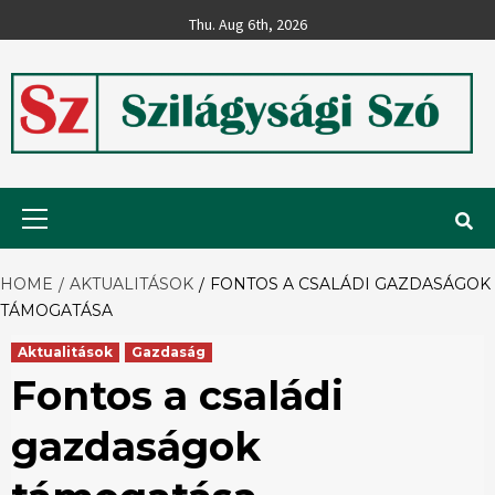
Skip
Thu. Aug 6th, 2026
to
content
Szilágysági
Primary
Menu
Szó
HOME
AKTUALITÁSOK
FONTOS A CSALÁDI GAZDASÁGOK
TÁMOGATÁSA
Aktualitások
Gazdaság
Fontos a családi
gazdaságok