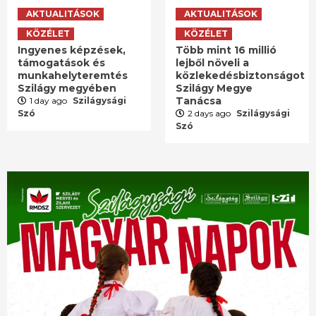
AKTUALITÁSOK
AKTUALITÁSOK
KÖZÉLET
KÖZÉLET
Ingyenes képzések,
Több mint 16 millió
támogatások és
lejből növeli a
munkahelyteremtés
közlekedésbiztonságot
Szilágy megyében
Szilágy Megye
Tanácsa
1 day ago
Szilágysági
Szó
2 days ago
Szilágysági
Szó