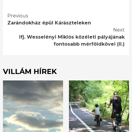
Continue
Previous
Zarándokház épül Kárászteleken
Reading
Next
Ifj. Wesselényi Miklós közéleti pályájának
fontosabb mérföldkövei (II.)
VILLÁM HÍREK