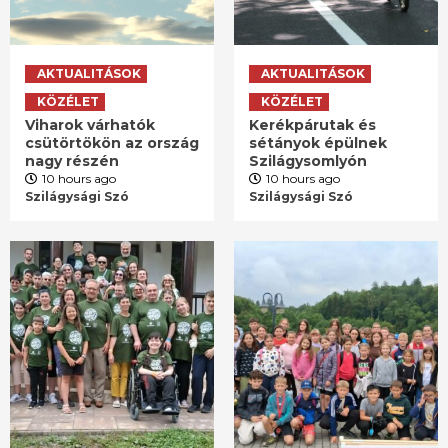
AKTUALITÁSOK
AKTUALITÁSOK
KÖZÉLET
KÖZÉLET
Viharok várhatók
Kerékpárutak és
csütörtökön az ország
sétányok épülnek
nagy részén
Szilágysomlyón
10 hours ago
10 hours ago
Szilágysági Szó
Szilágysági Szó