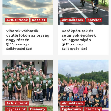
Aktualitások
Közélet
Aktualitások
Közélet
Viharok várhatók
Kerékpárutak és
csütörtökön az ország
sétányok épülnek
nagy részén
Szilágysomlyón
10 hours ago
10 hours ago
Szilágysági Szó
Szilágysági Szó
Aktualitások
Aktualitások
Egyházaink
Esemény
Egyházaink
Esemény