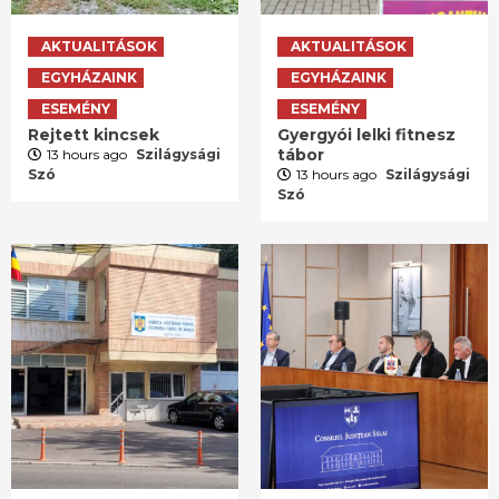
AKTUALITÁSOK
AKTUALITÁSOK
EGYHÁZAINK
EGYHÁZAINK
ESEMÉNY
ESEMÉNY
Rejtett kincsek
Gyergyói lelki fitnesz
tábor
13 hours ago
Szilágysági
Szó
13 hours ago
Szilágysági
Szó