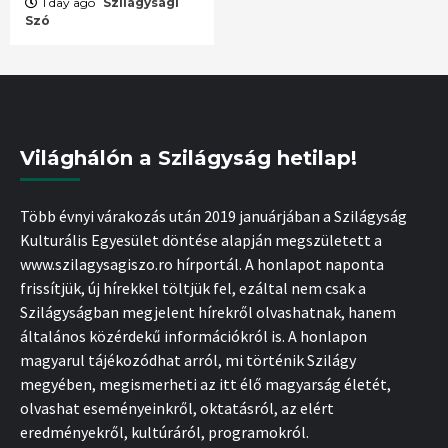
1 day ago
Szilágysági
Szó
Világhálón a Szilágyság hetilap!
Több évnyi várakozás után 2019 januárjában a Szilágyság
Kulturális Egyesület döntése alapján megszületett a
www.szilagysagiszo.ro hírportál. A honlapot naponta
frissítjük, új hírekkel töltjük fel, ezáltal nem csak a
Szilágyságban megjelent hírekről olvashatnak, hanem
általános közérdekű információkról is. A honlapon
magyarul tájékozódhat arról, mi történik Szilágy
megyében, megismerheti az itt élő magyarság életét,
olvashat eseményeinkről, oktatásról, az elért
eredményekről, kultúráról, programokról.