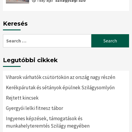
1 day ago
Szilágysági Szó
Keresés
Search
for:
Legutóbbi cikkek
Viharok várhatók csütörtökön az ország nagy részén
Kerékpárutak és sétányok épülnek Szilágysomlyón
Rejtett kincsek
Gyergyói lelki fitnesz tábor
Ingyenes képzések, támogatások és
munkahelyteremtés Szilágy megyében