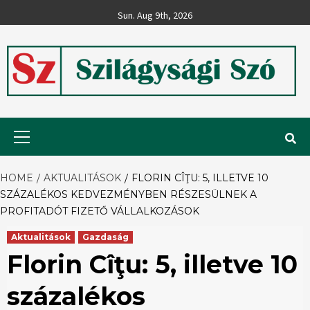
Skip
Sun. Aug 9th, 2026
to
content
Szilágysági
Primary
Menu
Szó
HOME
AKTUALITÁSOK
FLORIN CÎŢU: 5, ILLETVE 10
SZÁZALÉKOS KEDVEZMÉNYBEN RÉSZESÜLNEK A
PROFITADÓT FIZETŐ VÁLLALKOZÁSOK
Aktualitások
Gazdaság
Florin Cîţu: 5, illetve 10
százalékos