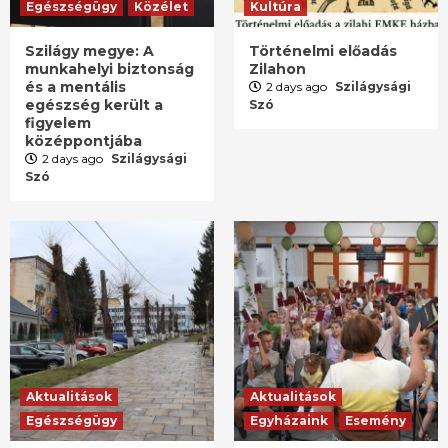
Egészségügy
Közélet
Kultúra
Szilágy megye: A
Történelmi előadás
munkahelyi biztonság
Zilahon
és a mentális
2 days ago
Szilágysági
egészség került a
Szó
figyelem
középpontjába
2 days ago
Szilágysági
Szó
Aktualitások
Aktualitások
Egészségügy
Egyházaink
Esemény