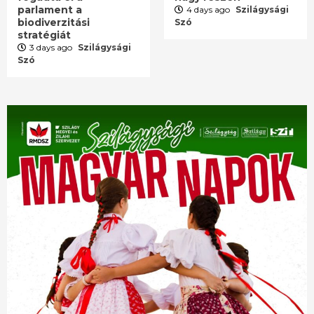
parlament a
4 days ago
Szilágysági
biodiverzitási
Szó
stratégiát
3 days ago
Szilágysági
Szó