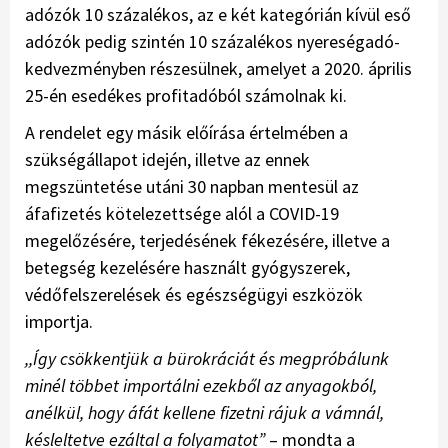
adózók 10 százalékos, az e két kategórián kívül eső
adózók pedig szintén 10 százalékos nyereségadó-
kedvezményben részesülnek, amelyet a 2020. április
25-én esedékes profitadóból számolnak ki.
A rendelet egy másik előírása értelmében a
szükségállapot idején, illetve az ennek
megszüntetése utáni 30 napban mentesül az
áfafizetés kötelezettsége alól a COVID-19
megelőzésére, terjedésének fékezésére, illetve a
betegség kezelésére használt gyógyszerek,
védőfelszerelések és egészségügyi eszközök
importja.
,,Így csökkentjük a bürokráciát és megpróbálunk
minél többet importálni ezekből az anyagokból,
anélkül, hogy áfát kellene fizetni rájuk a vámnál,
késleltetve ezáltal a folyamatot”
– mondta a