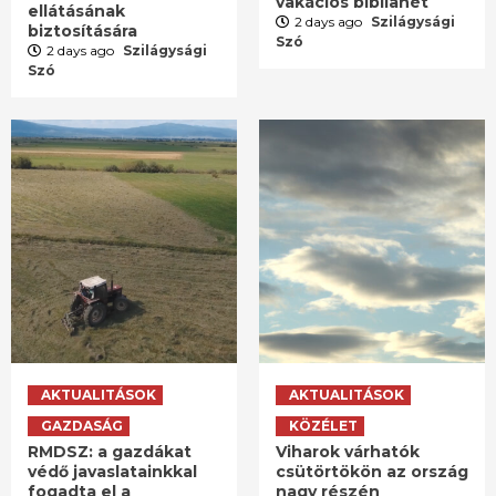
vakációs bibliahét
ellátásának
2 days ago
Szilágysági
biztosítására
Szó
2 days ago
Szilágysági
Szó
AKTUALITÁSOK
AKTUALITÁSOK
GAZDASÁG
KÖZÉLET
RMDSZ: a gazdákat
Viharok várhatók
védő javaslatainkkal
csütörtökön az ország
fogadta el a
nagy részén