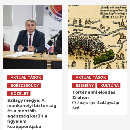
AKTUALITÁSOK
AKTUALITÁSOK
EGÉSZSÉGÜGY
ESEMÉNY
KULTÚRA
Történelmi előadás
KÖZÉLET
Zilahon
Szilágy megye: A
2 days ago
Szilágysági
munkahelyi biztonság
Szó
és a mentális
egészség került a
figyelem
középpontjába