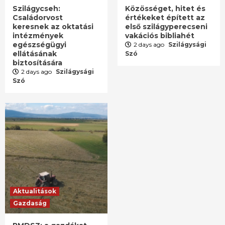
Szilágycseh:
Közösséget, hitet és
Családorvost
értékeket épített az
keresnek az oktatási
első szilágyperecseni
intézmények
vakációs bibliahét
egészségügyi
2 days ago
Szilágysági
ellátásának
Szó
biztosítására
2 days ago
Szilágysági
Szó
Aktualitások
Gazdaság