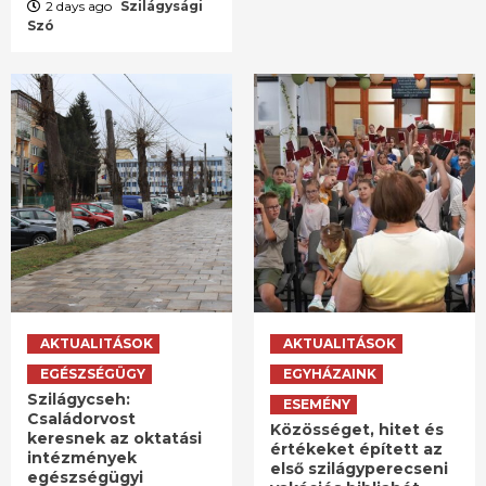
2 days ago
Szilágysági
Szó
AKTUALITÁSOK
AKTUALITÁSOK
EGÉSZSÉGÜGY
EGYHÁZAINK
Szilágycseh:
ESEMÉNY
Családorvost
Közösséget, hitet és
keresnek az oktatási
értékeket épített az
intézmények
első szilágyperecseni
egészségügyi