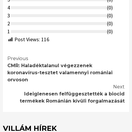
4
(
0
)
3
(
0
)
2
(
0
)
1
(
0
)
Post Views:
116
Continue
Previous
CMR: Haladéktalanul végezzenek
Reading
koronavírus-tesztet valamennyi romániai
orvoson
Next
Ideiglenesen felfüggesztették a biocid
termékek Románián kívüli forgalmazását
VILLÁM HÍREK