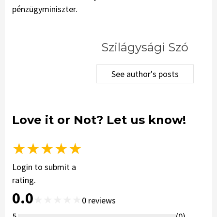
pénzügyminiszter.
Szilágysági Szó
See author's posts
Love it or Not? Let us know!
★
★
★
★
★
Login to submit a
rating.
0.0
★
★
★
★
★
0
reviews
5
(
0
)