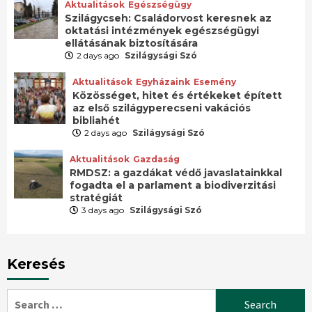
Aktualitások
Egészségügy
Szilágycseh: Családorvost keresnek az
oktatási intézmények egészségügyi
ellátásának biztosítására
2 days ago
Szilágysági Szó
Aktualitások
Egyházaink
Esemény
Közösséget, hitet és értékeket épített
az első szilágyperecseni vakációs
bibliahét
2 days ago
Szilágysági Szó
Aktualitások
Gazdaság
RMDSZ: a gazdákat védő javaslatainkkal
fogadta el a parlament a biodiverzitási
stratégiát
3 days ago
Szilágysági Szó
Keresés
Search