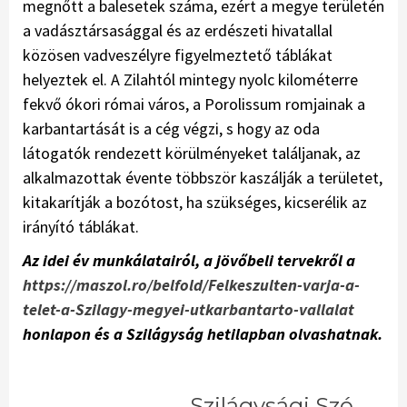
megnőtt a balesetek száma, ezért a megye területén
a vadásztársasággal és az erdészeti hivatallal
közösen vadveszélyre figyelmeztető táblákat
helyeztek el. A Zilahtól mintegy nyolc kilométerre
fekvő ókori római város, a Porolissum romjainak a
karbantartását is a cég végzi, s hogy az oda
látogatók rendezett körülményeket találjanak, az
alkalmazottak évente többször kaszálják a területet,
kitakarítják a bozótost, ha szükséges, kicserélik az
irányító táblákat.
Az idei év munkálatairól, a jövőbeli tervekről a
https://maszol.ro/belfold/Felkeszulten-varja-a-
telet-a-Szilagy-megyei-utkarbantarto-vallalat
honlapon és a Szilágyság hetilapban olvashatnak.
Szilágysági Szó