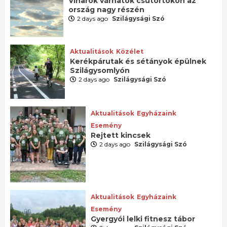
Viharok várhatók csütörtökön az
ország nagy részén
2 days ago
Szilágysági Szó
Aktualitások
Közélet
Kerékpárutak és sétányok épülnek
Szilágysomlyón
2 days ago
Szilágysági Szó
Aktualitások
Egyházaink
Esemény
Rejtett kincsek
2 days ago
Szilágysági Szó
Aktualitások
Egyházaink
Esemény
Gyergyói lelki fitnesz tábor