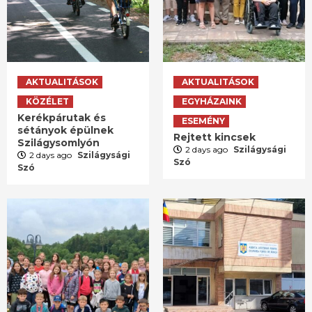
AKTUALITÁSOK
AKTUALITÁSOK
KÖZÉLET
EGYHÁZAINK
Kerékpárutak és
ESEMÉNY
sétányok épülnek
Rejtett kincsek
Szilágysomlyón
2 days ago
Szilágysági
2 days ago
Szilágysági
Szó
Szó