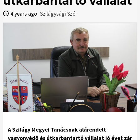
útkarbantartó vállalat
4 years ago
Szilágysági Szó
A Szilágy Megyei Tanácsnak alárendelt
vagyonvédő és útkarbantartó vállalat jó évet zár