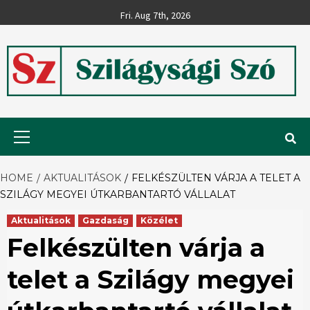
Skip
Fri. Aug 7th, 2026
to
content
Szilágysági
Primary
Menu
Szó
HOME
AKTUALITÁSOK
FELKÉSZÜLTEN VÁRJA A TELET A
SZILÁGY MEGYEI ÚTKARBANTARTÓ VÁLLALAT
Aktualitások
Gazdaság
Közélet
Felkészülten várja a
telet a Szilágy megyei