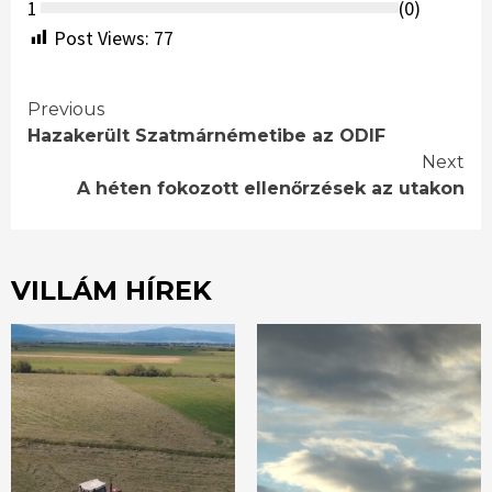
1
(
0
)
Post Views:
77
Continue
Previous
Hazakerült Szatmárnémetibe az ODIF
Reading
Next
A héten fokozott ellenőrzések az utakon
VILLÁM HÍREK