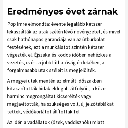
Eredményes évet zárnak
Pop Imre elmondta: évente legalább kétszer
lekaszálták az utak szélén lévő növényzetet, és mivel
csak hathónapos garanciája van az útburkolat
festésének, ezt a munkálatot szintén kétszer
végezték el. Éjszaka és ködös időben nehézkes a
vezetés, ezért a jobb láthatóság érdekében, a
forgalmasabb utak széleit is megjelölték.
A megyei utak mentén az elmúlt időszakban
kitakarították hidak eldugult átfolyóit, a közel
harminc megrongáltat kicserélték vagy
megjavították, ha szükséges volt, új jelzőtáblákat
tettek, védőkorlátot állítottak fel.
Az idén a vadállatok (őzek, vaddisznók) miatt