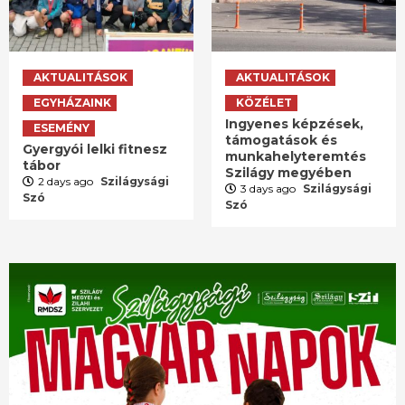
AKTUALITÁSOK
AKTUALITÁSOK
EGYHÁZAINK
KÖZÉLET
Ingyenes képzések,
ESEMÉNY
támogatások és
Gyergyói lelki fitnesz
munkahelyteremtés
tábor
Szilágy megyében
2 days ago
Szilágysági
3 days ago
Szilágysági
Szó
Szó