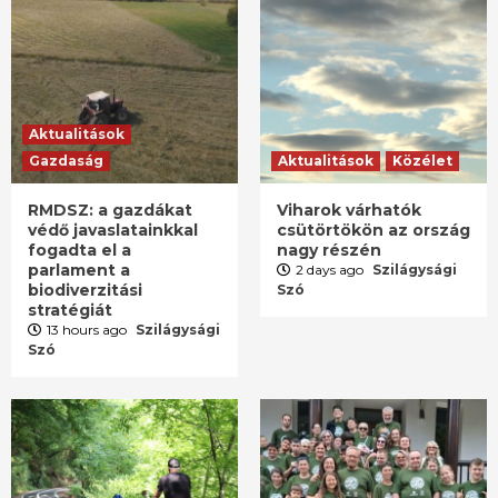
Aktualitások
Gazdaság
Aktualitások
Közélet
RMDSZ: a gazdákat
Viharok várhatók
védő javaslatainkkal
csütörtökön az ország
fogadta el a
nagy részén
parlament a
2 days ago
Szilágysági
biodiverzitási
Szó
stratégiát
13 hours ago
Szilágysági
Szó