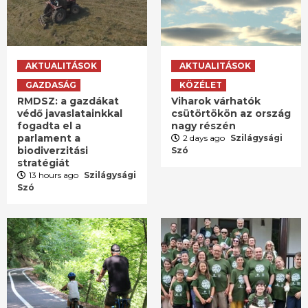
AKTUALITÁSOK
AKTUALITÁSOK
GAZDASÁG
KÖZÉLET
RMDSZ: a gazdákat
Viharok várhatók
védő javaslatainkkal
csütörtökön az ország
fogadta el a
nagy részén
parlament a
2 days ago
Szilágysági
biodiverzitási
Szó
stratégiát
13 hours ago
Szilágysági
Szó