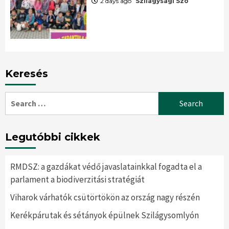
2 days ago
Szilágysági Szó
Keresés
Search
for:
Legutóbbi cikkek
RMDSZ: a gazdákat védő javaslatainkkal fogadta el a
parlament a biodiverzitási stratégiát
Viharok várhatók csütörtökön az ország nagy részén
Kerékpárutak és sétányok épülnek Szilágysomlyón