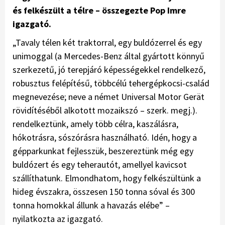
és felkészült a télre – összegezte Pop Imre
igazgató.
„Tavaly télen két traktorral, egy buldózerrel és egy
unimoggal (a Mercedes-Benz által gyártott könnyű
szerkezetű, jó terepjáró képességekkel rendelkező,
robusztus felépítésű, többcélú tehergépkocsi-család
megnevezése; neve a német Universal Motor Gerät
rövidítéséből alkotott mozaikszó – szerk. megj.).
rendelkeztünk, amely több célra, kaszálásra,
hókotrásra, sószórásra használható. Idén, hogy a
gépparkunkat fejlesszük, beszereztünk még egy
buldózert és egy teherautót, amellyel kavicsot
szállíthatunk. Elmondhatom, hogy felkészültünk a
hideg évszakra, összesen 150 tonna sóval és 300
tonna homokkal állunk a havazás elébe” –
nyilatkozta az igazgató.