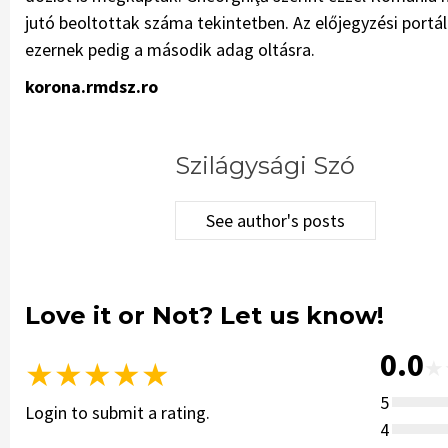
jutó beoltottak száma tekintetben. Az előjegyzési portá
ezernek pedig a második adag oltásra.
korona.rmdsz.ro
Szilágysági Szó
See author's posts
Love it or Not? Let us know!
0.0
★
★
★
★
★
★
5
Login to submit a rating.
4