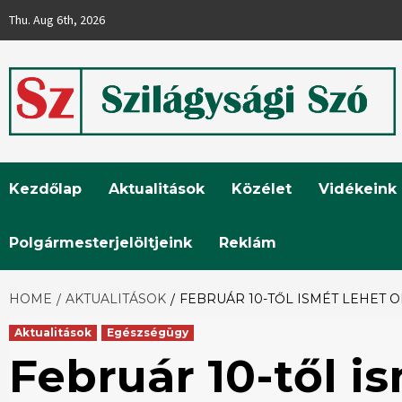
Skip
Thu. Aug 6th, 2026
to
content
Szilágysági
Kezdőlap
Aktualitások
Közélet
Vidékeink
Szó
Polgármesterjelöltjeink
Reklám
HOME
AKTUALITÁSOK
FEBRUÁR 10-TŐL ISMÉT LEHET 
Aktualitások
Egészségügy
Február 10-től is