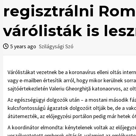
regisztrálni Ro
várólisták is les
5 years ago
Szilágysági Szó
Várólistákat vezetnek be a koronavírus elleni oltás inter
vagy e-mailben értesítik arról, hogy mikor kerülnek sorr
sajtóértekezletén Valeriu Gheorghiţă katonaorvos, az o
Az egészségügyi dolgozók után – a mostani második fázis
kulcsfontosságú ágazatok dolgozóit oltják be, de a vakc
átütemezték, az előjegyzési portálon pedig már hetek ót
A koordinátor elmondta: kénytelenek voltak az előjegyzés
veszélyeztetett emberek oltását, valamint az emlékezte