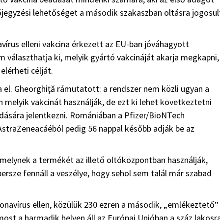
jegyzési lehetőséget a második szakaszban oltásra jogosul
írus elleni vakcina érkezett az EU-ban jóváhagyott
m választhatja ki, melyik gyártó vakcináját akarja megkapni,
lérheti célját.
l. Gheorghiţă rámutatott: a rendszer nem közli ugyan a
n melyik vakcinát használják, de ezt ki lehet következtetni
dására jelentkezni. Romániában a Pfizer/BioNTech
AstraZeneacáéból pedig 56 nappal később adják be az
melynek a termékét az illető oltóközpontban használják,
persze fennáll a veszélye, hogy sehol sem talál már szabad
onavírus ellen, közülük 230 ezren a második, „emlékeztető‟
ost a harmadik helyen áll az Európai Unióban a száz lakosr