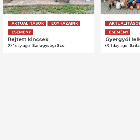
AKTUALITÁSOK
EGYHÁZAINK
AKTUALITÁSO
ESEMÉNY
ESEMÉNY
Rejtett kincsek
Gyergyói lelk
1 day ago
Szilágysági Szó
1 day ago
Szil