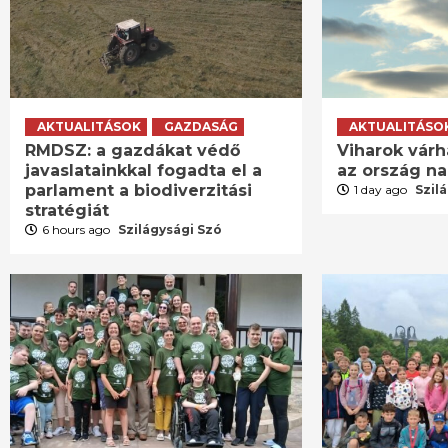
AKTUALITÁSOK
GAZDASÁG
AKTUALITÁSO
RMDSZ: a gazdákat védő
Viharok várh
javaslatainkkal fogadta el a
az ország n
parlament a biodiverzitási
1 day ago
Szil
stratégiát
6 hours ago
Szilágysági Szó