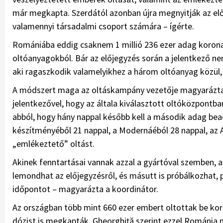
már megkapta. Szerdától azonban újra megnyitják az elő
valamennyi társadalmi csoport számára – ígérte.
Romániába eddig csaknem 1 millió 236 ezer adag koronav
oltóanyagokból. Bár az előjegyzés során a jelentkező ne
aki ragaszkodik valamelyikhez a három oltóanyag közül, e
A módszert maga az oltáskampány vezetője magyarázta e
jelentkezővel, hogy az általa kiválasztott oltóközpontba
abból, hogy hány nappal később kell a második adag bea
készítményéből 21 nappal, a Modernáéból 28 nappal, az 
„emlékeztető” oltást.
Akinek fenntartásai vannak azzal a gyártóval szemben, a
lemondhat az előjegyzésről, és másutt is próbálkozhat, 
időpontot – magyarázta a koordinátor.
Az országban több mint 660 ezer embert oltottak be kor
dózist is megkapták. Gheorghiţă szerint ezzel Románia m