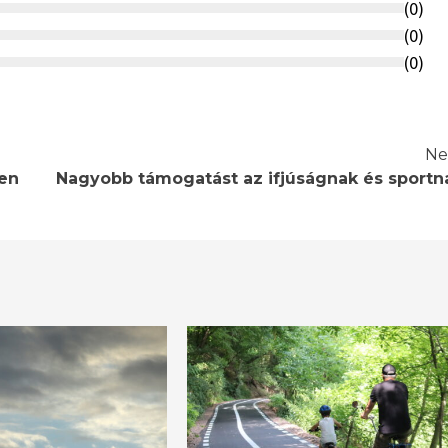
(
0
)
(
0
)
(
0
)
Ne
den
Nagyobb támogatást az ifjúságnak és sportn