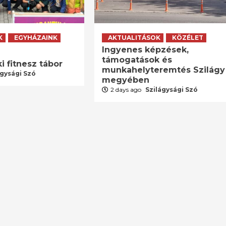
K
EGYHÁZAINK
AKTUALITÁSOK
KÖZÉLET
Ingyenes képzések,
támogatások és
i fitnesz tábor
munkahelyteremtés Szilágy
ágysági Szó
megyében
2 days ago
Szilágysági Szó