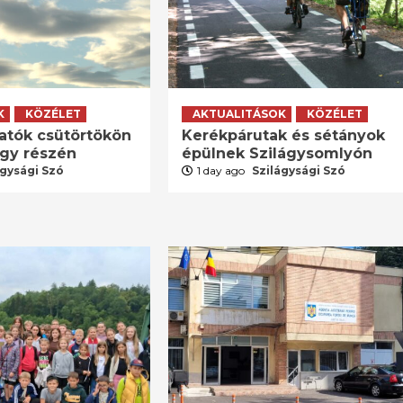
K
KÖZÉLET
AKTUALITÁSOK
KÖZÉLET
atók csütörtökön
Kerékpárutak és sétányok
agy részén
épülnek Szilágysomlyón
ágysági Szó
1 day ago
Szilágysági Szó