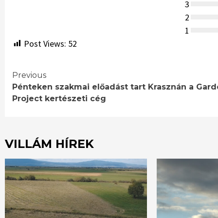
3
2
1
Post Views:
52
Continue
Previous
Pénteken szakmai előadást tart Krasznán a Gar
Reading
Project kertészeti cég
VILLÁM HÍREK