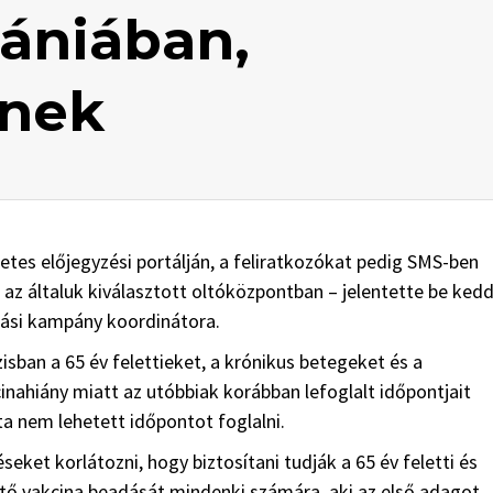
mániában,
znek
netes előjegyzési portálján, a feliratkozókat pedig SMS-ben
a az általuk kiválasztott oltóközpontban – jelentette be kedd
ltási kampány koordinátora.
ban a 65 év felettieket, a krónikus betegeket és a
inahiány miatt az utóbbiak korábban lefoglalt időpontjait
a nem lehetett időpontot foglalni.
eket korlátozni, hogy biztosítani tudják a 65 év feletti és
tő vakcina beadását mindenki számára, aki az első adagot