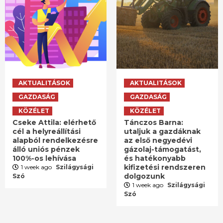
AKTUALITÁSOK
AKTUALITÁSOK
GAZDASÁG
GAZDASÁG
KÖZÉLET
KÖZÉLET
Cseke Attila: elérhető
Tánczos Barna:
cél a helyreállítási
utaljuk a gazdáknak
alapból rendelkezésre
az első negyedévi
álló uniós pénzek
gázolaj-támogatást,
100%-os lehívása
és hatékonyabb
kifizetési rendszeren
1 week ago
Szilágysági
dolgozunk
Szó
1 week ago
Szilágysági
Szó