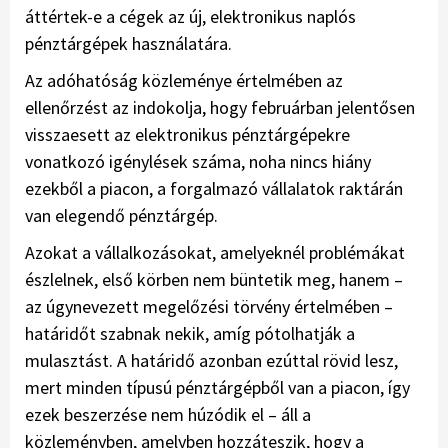
áttértek-e a cégek az új, elektronikus naplós
pénztárgépek használatára.
Az adóhatóság közleménye értelmében az
ellenőrzést az indokolja, hogy februárban jelentősen
visszaesett az elektronikus pénztárgépekre
vonatkozó igénylések száma, noha nincs hiány
ezekből a piacon, a forgalmazó vállalatok raktárán
van elegendő pénztárgép.
Azokat a vállalkozásokat, amelyeknél problémákat
észlelnek, első körben nem büntetik meg, hanem –
az úgynevezett megelőzési törvény értelmében –
határidőt szabnak nekik, amíg pótolhatják a
mulasztást. A határidő azonban ezúttal rövid lesz,
mert minden típusú pénztárgépből van a piacon, így
ezek beszerzése nem húzódik el – áll a
közleményben, amelyben hozzáteszik, hogy a