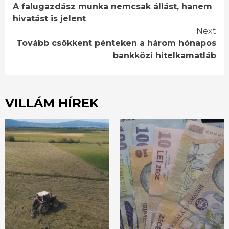
A falugazdász munka nemcsak állást, hanem
Reading
hivatást is jelent
Next
Tovább csökkent pénteken a három hónapos
bankközi hitelkamatláb
VILLÁM HÍREK