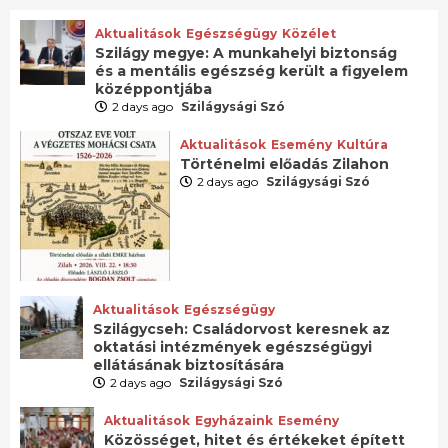
Aktualitások
Egészségügy
Közélet
Szilágy megye: A munkahelyi biztonság
és a mentális egészség került a figyelem
középpontjába
2 days ago
Szilágysági Szó
Aktualitások
Esemény
Kultúra
Történelmi előadás Zilahon
2 days ago
Szilágysági Szó
Aktualitások
Egészségügy
Szilágycseh: Családorvost keresnek az
oktatási intézmények egészségügyi
ellátásának biztosítására
2 days ago
Szilágysági Szó
Aktualitások
Egyházaink
Esemény
Közösséget, hitet és értékeket épített