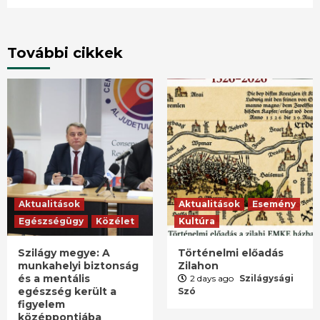
További cikkek
Aktualitások
Aktualitások
Esemény
Egészségügy
Közélet
Kultúra
Szilágy megye: A
Történelmi előadás
munkahelyi biztonság
Zilahon
és a mentális
2 days ago
Szilágysági
egészség került a
Szó
figyelem
középpontjába