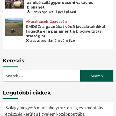
az első szilágyperecseni vakációs
bibliahét
2 days ago
Szilágysági Szó
Aktualitások
Gazdaság
RMDSZ: a gazdákat védő javaslatainkkal
fogadta el a parlament a biodiverzitási
stratégiát
3 days ago
Szilágysági Szó
Keresés
Search
for:
Legutóbbi cikkek
Szilágy megye: A munkahelyi biztonság és a mentális
egészség került a figyelem középpontjába