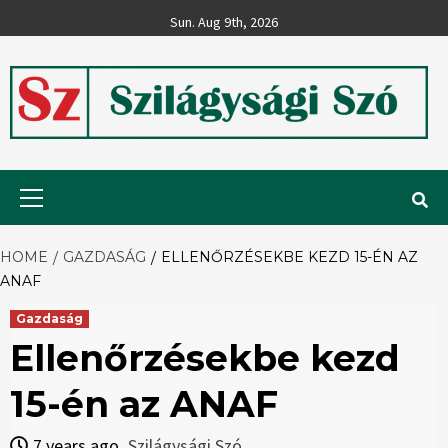
Skip
Sun. Aug 9th, 2026
to
content
Szilágysági
Primary
Menu
Szó
HOME
GAZDASÁG
ELLENŐRZÉSEKBE KEZD 15-ÉN AZ
ANAF
Gazdaság
Ellenőrzésekbe kezd
15-én az ANAF
7 years ago
Szilágysági Szó