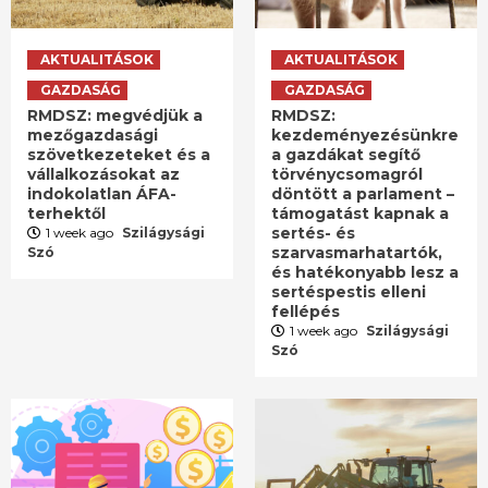
AKTUALITÁSOK
AKTUALITÁSOK
GAZDASÁG
GAZDASÁG
RMDSZ: megvédjük a
RMDSZ:
mezőgazdasági
kezdeményezésünkre
szövetkezeteket és a
a gazdákat segítő
vállalkozásokat az
törvénycsomagról
indokolatlan ÁFA-
döntött a parlament –
terhektől
támogatást kapnak a
sertés- és
1 week ago
Szilágysági
szarvasmarhatartók,
Szó
és hatékonyabb lesz a
sertéspestis elleni
fellépés
1 week ago
Szilágysági
Szó