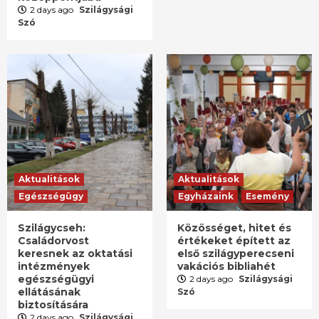
2 days ago
Szilágysági
Szó
Aktualitások
Aktualitások
Egészségügy
Egyházaink
Esemény
Szilágycseh:
Közösséget, hitet és
Családorvost
értékeket épített az
keresnek az oktatási
első szilágyperecseni
intézmények
vakációs bibliahét
egészségügyi
2 days ago
Szilágysági
ellátásának
Szó
biztosítására
2 days ago
Szilágysági