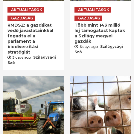
AKTUALITÁSOK
AKTUALITÁSOK
GAZDASÁG
GAZDASÁG
RMDSZ: a gazdákat
Több mint 143 millió
védő javaslatainkkal
lej támogatást kaptak
fogadta el a
a Szilágy megyei
parlament a
gazdák
biodiverzitási
6 days ago
Szilágysági
stratégiát
Szó
3 days ago
Szilágysági
Szó