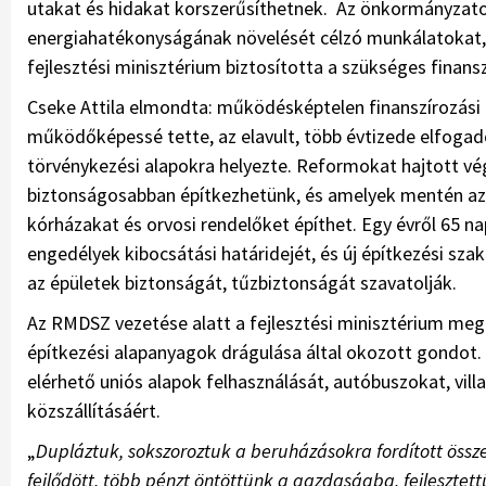
utakat és hidakat korszerűsíthetnek. Az önkormányzato
energiahatékonyságának növelését célzó munkálatokat, é
fejlesztési minisztérium biztosította a szükséges finansz
Cseke Attila elmondta: működésképtelen finanszírozási p
működőképessé tette, az elavult, több évtizede elfoga
törvénykezési alapokra helyezte. Reformokat hajtott v
biztonságosabban építkezhetünk, és amelyek mentén az 
kórházakat és orvosi rendelőket építhet. Egy évről 65 na
engedélyek kibocsátási határidejét, és új építkezési sza
az épületek biztonságát, tűzbiztonságát szavatolják.
Az RMDSZ vezetése alatt a fejlesztési minisztérium me
építkezési alapanyagok drágulása által okozott gondot
elérhető uniós alapok felhasználását, autóbuszokat, vil
közszállításáért.
„
Dupláztuk, sokszoroztuk a beruházásokra fordított össze
fejlődött, több pénzt öntöttünk a gazdaságba, fejlesztet