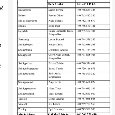
ló
s
t