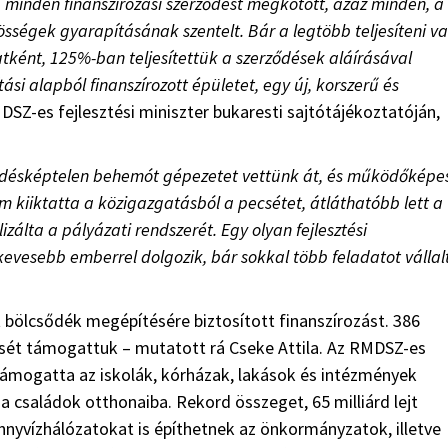
 minden finanszírozási szerződést megkötött, azaz minden, a
zösségek gyarapításának szentelt. Bár a legtöbb teljesíteni va
atként, 125%-ban teljesítettük a szerződések aláírásával
tási alapból finanszírozott épületet, egy új, korszerű és
DSZ-es fejlesztési miniszter bukaresti sajtótájékoztatóján,
désképtelen behemót gépezetet vettünk át, és működőképe
um kiiktatta a közigazgatásból a pecsétet, átláthatóbb lett a
lizálta a pályázati rendszerét. Egy olyan fejlesztési
vesebb emberrel dolgozik, bár sokkal több feladatot vállal
t bölcsődék megépítésére biztosított finanszírozást. 386
sét támogattuk – mutatott rá Cseke Attila. Az RMDSZ-es
 támogatta az iskolák, kórházak, lakások és intézmények
 a családok otthonaiba. Rekord összeget, 65 milliárd lejt
nyvízhálózatokat is építhetnek az önkormányzatok, illetve