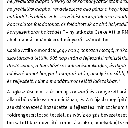
helyreállítási alapra (PNRR) az önkormányzatok számára,
helyreállítási alapból rendelkezésre álló pénzt a helyi kö
határidőt és aláírni való szerződést mi kaptuk meg felad
kapcsolatos feladatokat, és felépítettük az első helyreállí
környezetbarát bölcsődét ”
– nyilatkozta Cseke Attila RM
ahol mandátumának eredményeiről számolt be.
Cseke Attila elmondta:
„egy nagy, nehezen mozgó, műkö
szaktárcává tettük. 905 nap után a fejlesztési minisztéri
döntéseiben, a beruházások kifizetéseit illetően, és digita
minisztériumot hagyunk magunk után, amely karcsúbb, ke
és teljesített, mint a mandátumom előtti időszakban.”
A fejlesztési minisztérium új, korszerű és környezetbará
állami bölcsőde van Romániában, és 255 újabb megépíté
szaktárcavezető hozzátette: a fejlesztési minisztérium
földrengésbiztossá tételét, az ivóvíz és gáz bevezetését
bocsátott közművesítési munkálatokra, amelyekből szen