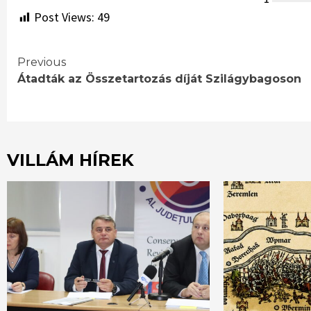
Post Views:
49
Continue
Previous
Átadták az Összetartozás díját Szilágybagoson
Reading
VILLÁM HÍREK