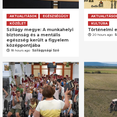
AKTUALITÁSOK
EGÉSZSÉGÜGY
AKTUALITÁSO
KÖZÉLET
KULTÚRA
Szilágy megye: A munkahelyi
Történelmi e
biztonság és a mentális
20 hours ago
S
egészség került a figyelem
középpontjába
18 hours ago
Szilágysági Szó