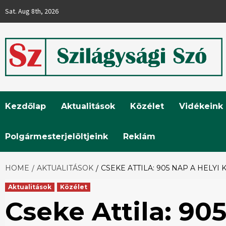
Skip
Sat. Aug 8th, 2026
to
content
Szilágysági
Kezdőlap
Aktualitások
Közélet
Vidékeink
Szó
Polgármesterjelöltjeink
Reklám
HOME
AKTUALITÁSOK
CSEKE ATTILA: 905 NAP A HEL
Aktualitások
Közélet
Cseke Attila: 905