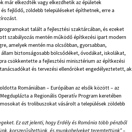
k már elkezdték vagy elkezdhetik az épületek
s fejlődő, zöldebb településeket építhetnek, erre a
írozást.
rogramokat talált a fejlesztési szaktárcában, és ezeket
dott szabályozás mentén működő építkezési ipart modern
égre, amelyek mentén ma olcsóbban, gyorsabban,
állam biztonságosabb bölcsődéket, óvodákat, iskolákat,
pra csökkentette a fejlesztési minisztérium az építkezési
ktanácsadókat és tervezési ellenőröket engedélyeztetett, ak
goldotta Romániában – Európában az elsők között – az
. Megduplázta a Regionális Operatív Program keretében
lamosokat és trolibuszokat vásárolt a települések zöldebb
geket. Ez azt jelenti, hogy Erdély és Románia több pénzből
tünk, korszerűsítettünk, és munkahelyeket teremtettünk” –