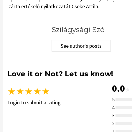
zárta értékelő nyilatkozatát Cseke Attila.
Szilágysági Szó
See author's posts
Love it or Not? Let us know!
0.0
★
★
★
★
★
★
5
Login to submit a rating.
4
3
2
1