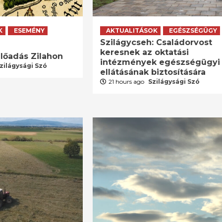
K
ESEMÉNY
AKTUALITÁSOK
EGÉSZSÉGÜGY
Szilágycseh: Családorvost
keresnek az oktatási
lőadás Zilahon
intézmények egészségügyi
zilágysági Szó
ellátásának biztosítására
21 hours ago
Szilágysági Szó