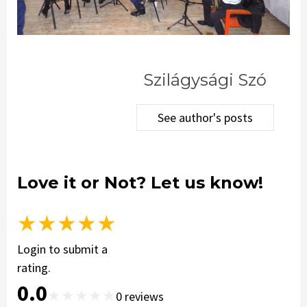
Szilágysági Szó
See author's posts
Love it or Not? Let us know!
★
★
★
★
★
Login to submit a
rating.
0.0
★
★
★
★
★
0
reviews