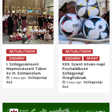
AKTUALITÁSOK
AKTUALITÁSOK
ESEMÉNY
ESEMÉNY
SPORT
I. Szilágysámsoni
XXII. Szent István-napi
Népművészeti Tábor
Focitalálkozó
és VI. Szimpózium
Szilágysági
Öregfiúknak
4 days ago
Szilágysági
Szó
5 days ago
Szilágysági
Szó