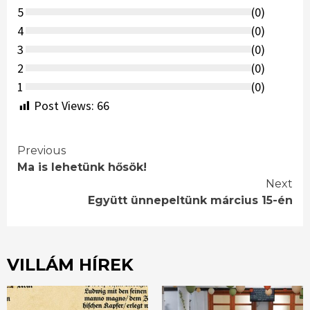
5
(
0
)
4
(
0
)
3
(
0
)
2
(
0
)
1
(
0
)
Post Views:
66
Continue
Previous
Ma is lehetünk hősök!
Reading
Next
Együtt ünnepeltünk március 15-én
VILLÁM HÍREK