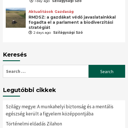
1 day ago
Szilágysági Szó
Aktualitások
Gazdaság
RMDSZ: a gazdákat védő javaslatainkkal
fogadta el a parlament a biodiverzitási
stratégiát
2 days ago
Szilágysági Szó
Keresés
Search
for:
Legutóbbi cikkek
Szilágy megye: A munkahelyi biztonság és a mentális
egészség került a figyelem középpontjába
Történelmi előadás Zilahon