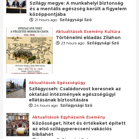
Szilágy megye: A munkahelyi biztonság
és a mentális egészség került a figyelem
középpontjába
21 hours ago
Szilágysági Szó
Aktualitások
Esemény
Kultúra
Történelmi előadás Zilahon
23 hours ago
Szilágysági Szó
Aktualitások
Egészségügy
Szilágycseh: Családorvost keresnek az
oktatási intézmények egészségügyi
ellátásának biztosítására
24 hours ago
Szilágysági Szó
Aktualitások
Egyházaink
Esemény
Közösséget, hitet és értékeket épített
az első szilágyperecseni vakációs
bibliahét