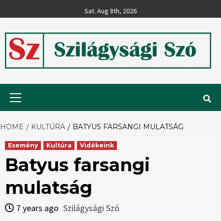
Skip
Sat. Aug 8th, 2026
to
content
Szilágysági
Primary
Menu
Szó
HOME
KULTÚRA
BATYUS FARSANGI MULATSÁG
Esemény
Kultúra
Vidékeink
Batyus farsangi
mulatság
7 years ago
Szilágysági Szó