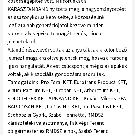
közösségépítés volt. Műsorunkat a
KARASZFANBAND nyitotta meg, a hagyományőrzést
az asszonykórus képviselte, s közösségünk
legfiatalabb generációjától kezdve minden
korosztály képviselte magát zenés, táncos
jelenetekkel.
Állandó résztvevői voltak az anyukák, akik különböző
jelmezt magukra öltve jelentek meg, hozva a farsang
igazi hangulatát. Az est csúcspontja mégis az apukák
voltak, akik szociális gondozásra szorultak.
Támogatóink: Pro Foraj KFT, Eurotrans Product KFT,
Vinum Partium KFT, Europan KFT, Arboretum KFT,
SOLO IMPEX KFT, ARNYAND KFT, Kovács Vilmos PFA,
BARICOSAN KFT, La Cas Nic KFT, Imi Pesc Inst KFT,
Szoboszlai Györk, Szabó Henrietta, RMDSZ
kárászteleki választmánya, Faluvégi Ferenc
polgármester és RMDSZ elnök, Szabó Ferenc