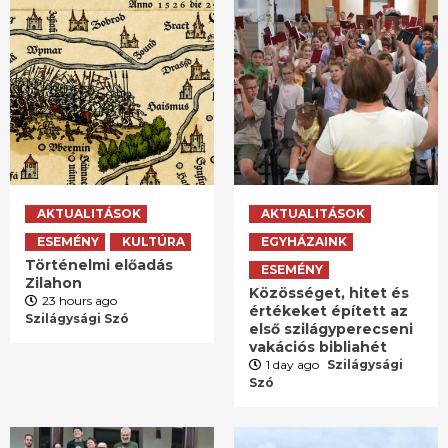
AKTUALITÁSOK
AKTUALITÁSOK
ESEMÉNY
KULTÚRA
EGYHÁZAINK
Történelmi előadás
ESEMÉNY
Zilahon
Közösséget, hitet és
23 hours ago
értékeket épített az
Szilágysági Szó
első szilágyperecseni
vakációs bibliahét
1 day ago
Szilágysági
Szó