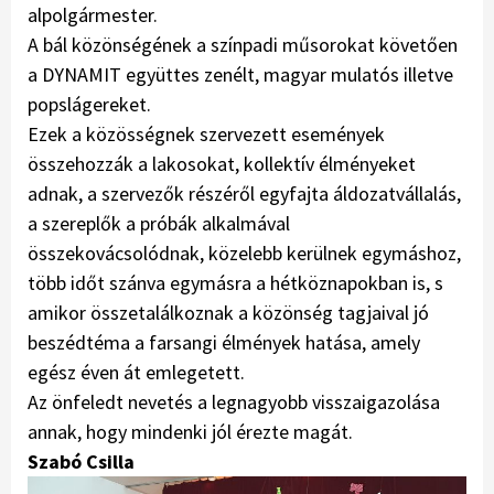
alpolgármester.
A bál közönségének a színpadi műsorokat követően
a DYNAMIT együttes zenélt, magyar mulatós illetve
popslágereket.
Ezek a közösségnek szervezett események
összehozzák a lakosokat, kollektív élményeket
adnak, a szervezők részéről egyfajta áldozatvállalás,
a szereplők a próbák alkalmával
összekovácsolódnak, közelebb kerülnek egymáshoz,
több időt szánva egymásra a hétköznapokban is, s
amikor összetalálkoznak a közönség tagjaival jó
beszédtéma a farsangi élmények hatása, amely
egész éven át emlegetett.
Az önfeledt nevetés a legnagyobb visszaigazolása
annak, hogy mindenki jól érezte magát.
Szabó Csilla