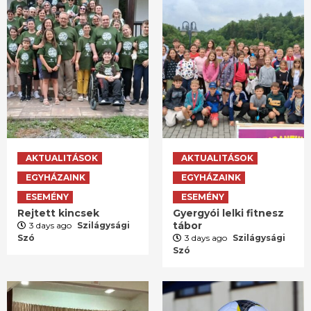
AKTUALITÁSOK
AKTUALITÁSOK
EGYHÁZAINK
EGYHÁZAINK
ESEMÉNY
ESEMÉNY
Rejtett kincsek
Gyergyói lelki fitnesz
tábor
3 days ago
Szilágysági
Szó
3 days ago
Szilágysági
Szó