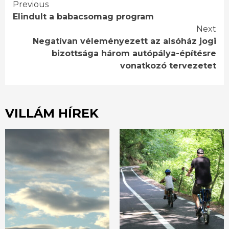
Continue
Previous
Elindult a babacsomag program
Reading
Next
Negatívan véleményezett az alsóház jogi
bizottsága három autópálya-építésre
vonatkozó tervezetet
VILLÁM HÍREK