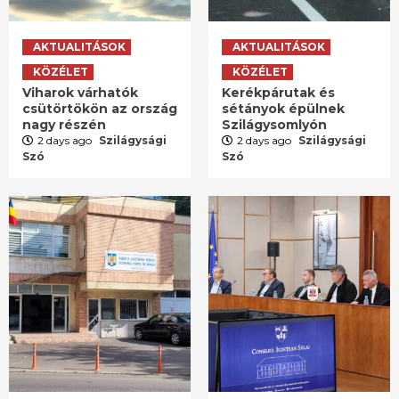
AKTUALITÁSOK
AKTUALITÁSOK
KÖZÉLET
KÖZÉLET
Viharok várhatók
Kerékpárutak és
csütörtökön az ország
sétányok épülnek
nagy részén
Szilágysomlyón
2 days ago
Szilágysági
2 days ago
Szilágysági
Szó
Szó