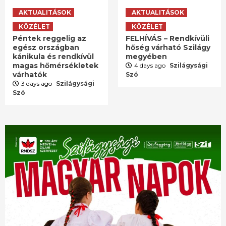
AKTUALITÁSOK
AKTUALITÁSOK
KÖZÉLET
KÖZÉLET
Péntek reggelig az
FELHÍVÁS – Rendkívüli
egész országban
hőség várható Szilágy
kánikula és rendkívül
megyében
magas hőmérsékletek
4 days ago
Szilágysági
várhatók
Szó
3 days ago
Szilágysági
Szó