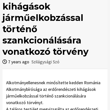
kihágások
járműelkobzással
történő
szankcionálására
vonatkozó törvény
7 years ago
Szilágysági Szó
Alkotmányellenesnek minősítette kedden Románia
Alkotmánybírósága az erdőrendészeti kihágások
járműelkobzással történő szankcionálására
vonatkozó törvényt.
A taláros testület megvizsgálta az erdőrendészeti