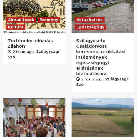
Aktualitások
Esemény
Aktualitások
Kultúra
Egészségügy
Történelmi előadás
Szilágycseh:
Zilahon
Családorvost
keresnek az oktatási
2 hours ago
Szilágysági
intézmények
Szó
egészségügyi
ellátásának
biztosítására
2 hours ago
Szilágysági
Szó