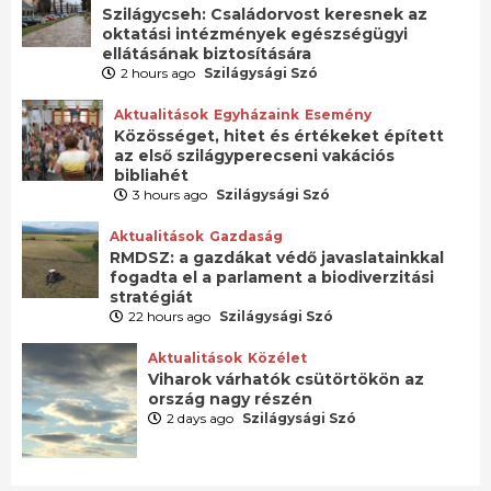
Szilágycseh: Családorvost keresnek az
oktatási intézmények egészségügyi
ellátásának biztosítására
2 hours ago
Szilágysági Szó
Aktualitások
Egyházaink
Esemény
Közösséget, hitet és értékeket épített
az első szilágyperecseni vakációs
bibliahét
3 hours ago
Szilágysági Szó
Aktualitások
Gazdaság
RMDSZ: a gazdákat védő javaslatainkkal
fogadta el a parlament a biodiverzitási
stratégiát
22 hours ago
Szilágysági Szó
Aktualitások
Közélet
Viharok várhatók csütörtökön az
ország nagy részén
2 days ago
Szilágysági Szó