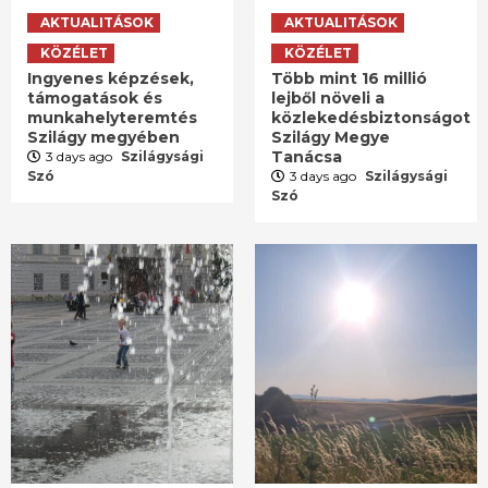
AKTUALITÁSOK
AKTUALITÁSOK
KÖZÉLET
KÖZÉLET
Ingyenes képzések,
Több mint 16 millió
támogatások és
lejből növeli a
munkahelyteremtés
közlekedésbiztonságot
Szilágy megyében
Szilágy Megye
Tanácsa
3 days ago
Szilágysági
Szó
3 days ago
Szilágysági
Szó