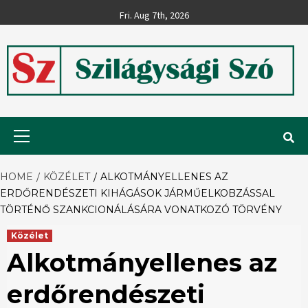
Skip
Fri. Aug 7th, 2026
to
content
Szilágysági
Primary
Menu
Szó
HOME
KÖZÉLET
ALKOTMÁNYELLENES AZ
ERDŐRENDÉSZETI KIHÁGÁSOK JÁRMŰELKOBZÁSSAL
TÖRTÉNŐ SZANKCIONÁLÁSÁRA VONATKOZÓ TÖRVÉNY
Közélet
Alkotmányellenes az
erdőrendészeti