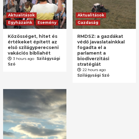
Aktualitások
Aktualitások
Egyházaink
Esemény
Gazdaság
Közösséget, hitet és
RMDSZ: a gazdákat
értékeket épített az
védő javaslatainkkal
első szilágyperecseni
fogadta el a
vakációs bibliahét
parlament a
biodiverzitási
3 hours ago
Szilágysági
stratégiát
Szó
22 hours ago
Szilágysági Szó