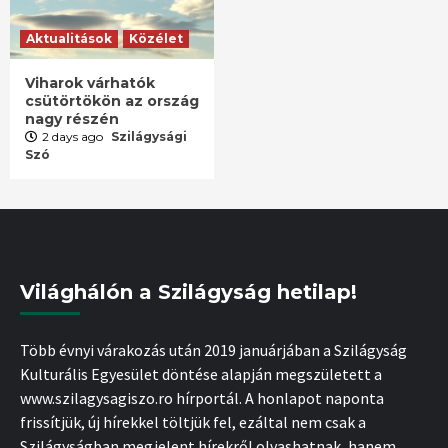
Aktualitások
Közélet
Viharok várhatók
csütörtökön az ország
nagy részén
2 days ago
Szilágysági
Szó
Világhálón a Szilágyság hetilap!
Több évnyi várakozás után 2019 januárjában a Szilágyság
Kulturális Egyesület döntése alapján megszületett a
www.szilagysagiszo.ro hírportál. A honlapot naponta
frissítjük, új hírekkel töltjük fel, ezáltal nem csak a
Szilágyságban megjelent hírekről olvashatnak, hanem