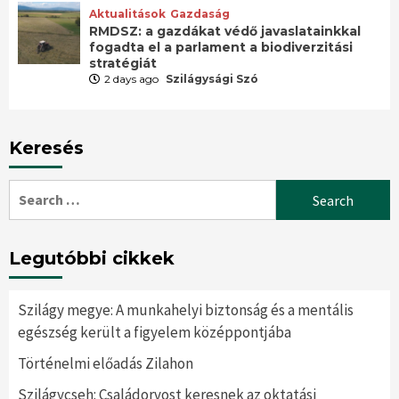
Aktualitások
Gazdaság
RMDSZ: a gazdákat védő javaslatainkkal
fogadta el a parlament a biodiverzitási
stratégiát
2 days ago
Szilágysági Szó
Keresés
Search
for:
Legutóbbi cikkek
Szilágy megye: A munkahelyi biztonság és a mentális
egészség került a figyelem középpontjába
Történelmi előadás Zilahon
Szilágycseh: Családorvost keresnek az oktatási