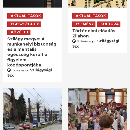
AKTUALITÁSOK
AKTUALITÁSOK
EGÉSZSÉGÜGY
ESEMÉNY
KULTÚRA
Történelmi előadás
KÖZÉLET
Zilahon
Szilágy megye: A
2 days ago
Szilágysági
munkahelyi biztonság
Szó
és a mentális
egészség került a
figyelem
középpontjába
1 day ago
Szilágysági
Szó