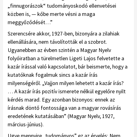
„finnugorászok“ tudományoskodó ellenvetései
közben is, — kőbe merte vésni a maga
meggyőződését…”
Szerencsére akkor, 1927-ben, bizonyára a zilahiak
ellenállására, nem távolították el a szobrot.
Ugyanebben az évben szintén a Magyar Nyelv
folyóiratban a türelmetlen Ligeti Lajos felvetette a
kazár írással való kapcsolatot, bár beismerte, hogy a
kutatóknak fogalmuk sincs a kazár írás
milyenségéről. „Vajjon milyen lehetett a kazár írás?
… A kazár írás pozitív ismerete nélkül egyelőre nyilt
kérdés marad. Egy azonban bizonyos: ennek az
írásnak döntő fontossága van a magyar rovásírás
eredetének kutatásában” (Magyar Nyelv, 1927,
március-június).
Ugye mennyire „tudományos” ez az érvelés: Nem