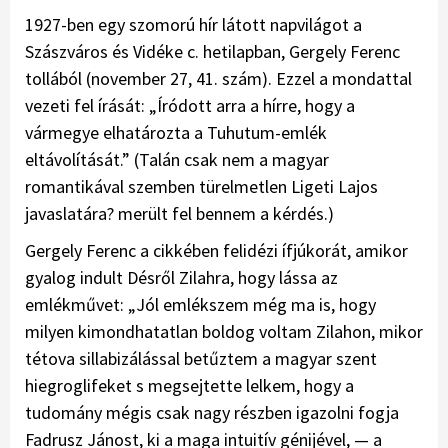
1927-ben egy szomorú hír látott napvilágot a
Szászváros és Vidéke c. hetilapban, Gergely Ferenc
tollából (november 27, 41. szám). Ezzel a mondattal
vezeti fel írását: „Íródott arra a hírre, hogy a
vármegye elhatározta a Tuhutum-emlék
eltávolítását.” (Talán csak nem a magyar
romantikával szemben türelmetlen Ligeti Lajos
javaslatára? merült fel bennem a kérdés.)
Gergely Ferenc a cikkében felidézi ífjúkorát, amikor
gyalog indult Désről Zilahra, hogy lássa az
emlékművet: „Jól emlékszem még ma is, hogy
milyen kimondhatatlan boldog voltam Zilahon, mikor
tétova sillabizálással betűztem a magyar szent
hiegroglifeket s megsejtette lelkem, hogy a
tudomány mégis csak nagy részben igazolni fogja
Fadrusz Jánost, ki a maga intuitív génijével, — a