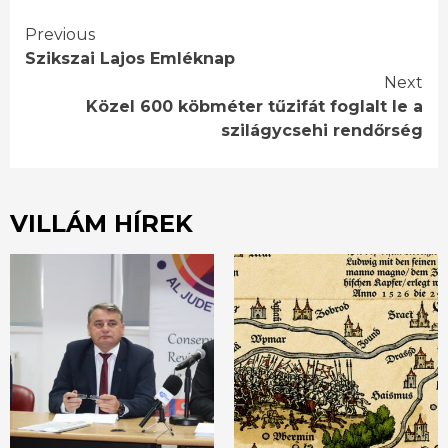
Continue
Previous
Szikszai Lajos Emléknap
Reading
Next
Közel 600 köbméter tűzifát foglalt le a
szilágycsehi rendőrség
VILLÁM HÍREK