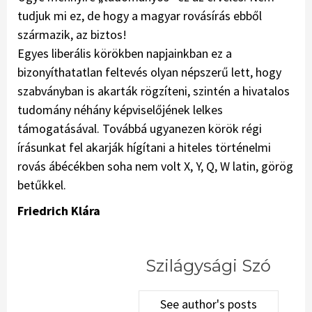
tudjuk mi ez, de hogy a magyar rovásírás ebből
származik, az biztos!
Egyes liberális körökben napjainkban ez a
bizonyíthatatlan feltevés olyan népszerű lett, hogy
szabványban is akarták rögzíteni, szintén a hivatalos
tudomány néhány képviselőjének lelkes
támogatásával. Továbbá ugyanezen körök régi
írásunkat fel akarják hígítani a hiteles történelmi
rovás ábécékben soha nem volt X, Y, Q, W latin, görög
betűkkel.
Friedrich Klára
Szilágysági Szó
See author's posts