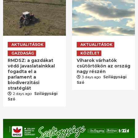
AKTUALITÁSOK
AKTUALITÁSOK
GAZDASÁG
KÖZÉLET
RMDSZ: a gazdákat
Viharok várhatók
védő javaslatainkkal
csütörtökön az ország
fogadta el a
nagy részén
parlament a
3 days ago
Szilágysági
biodiverzitási
Szó
stratégiát
2 days ago
Szilágysági
Szó