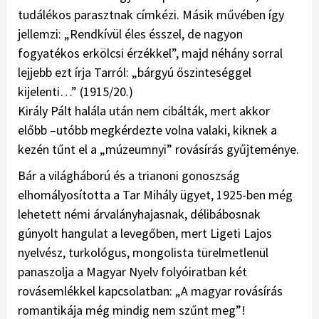
tudálékos parasztnak címkézi. Másik művében így
jellemzi: „Rendkívül éles ésszel, de nagyon
fogyatékos erkölcsi érzékkel”, majd néhány sorral
lejjebb ezt írja Tarról: „bárgyú őszinteséggel
kijelenti…” (1915/20.)
Király Pált halála után nem cibálták, mert akkor
előbb –utóbb megkérdezte volna valaki, kiknek a
kezén tűnt el a „múzeumnyi” rovásírás gyűjteménye.
Bár a világháború és a trianoni gonoszság
elhomályosította a Tar Mihály ügyet, 1925-ben még
lehetett némi árvalányhajasnak, délibábosnak
gúnyolt hangulat a levegőben, mert Ligeti Lajos
nyelvész, turkológus, mongolista türelmetlenül
panaszolja a Magyar Nyelv folyóiratban két
rovásemlékkel kapcsolatban: „A magyar rovásírás
romantikája még mindig nem szűnt meg”!