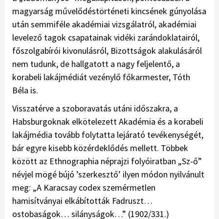
magyarság művelődéstörténeti kincsének gúnyolása
után semmiféle akadémiai vizsgálatról, akadémiai
levelező tagok csapatainak vidéki zarándoklatairól,
főszolgabírói kivonulásról, Bizottságok alakulásáról
nem tudunk, de hallgatott a nagy feljelentő, a
korabeli lakájmédiát vezénylő főkarmester, Tóth
Béla is.
Visszatérve a szoboravatás utáni időszakra, a
Habsburgoknak elkötelezett Akadémia és a korabeli
lakájmédia tovább folytatta lejárató tevékenységét,
bár egyre kisebb közérdeklődés mellett. Többek
között az Ethnographia néprajzi folyóiratban „Sz-ő”
névjel mögé bújó ’szerkesztő’ ilyen módon nyilvánult
meg: „A Karacsay codex szemérmetlen
hamisítványai elkábították Fadruszt…
ostobaságok… silányságok…” (1902/331.)