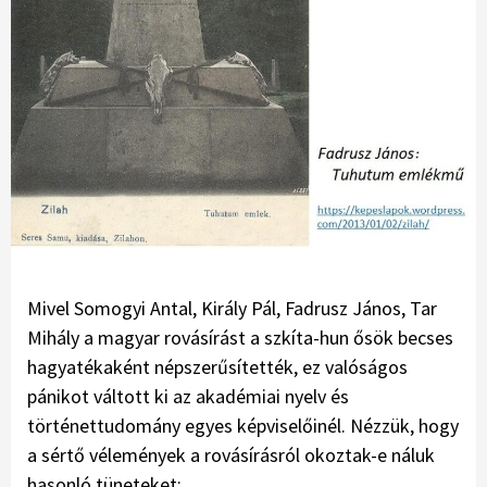
Mivel Somogyi Antal, Király Pál, Fadrusz János, Tar
Mihály a magyar rovásírást a szkíta-hun ősök becses
hagyatékaként népszerűsítették, ez valóságos
pánikot váltott ki az akadémiai nyelv és
történettudomány egyes képviselőinél. Nézzük, hogy
a sértő vélemények a rovásírásról okoztak-e náluk
hasonló tüneteket: