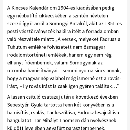
A Kincses Kalendáriom 1904-es kiadásában pedig
egy népbutító cikkecskében a szintén névtelen
szerző így ír arról a Somogyi Antalról, akit az 1851-es
pesti vésztörvényszék halálra ítélt a forradalomban
való részvétele miatt: „A versek, melyeket Fadrusz a
Tuhutum emlékre fölvésetett nem ősmagyar
irodalomtörténeti emlékek, hanem egy nem rég
elhunyt íróembernek, valami Somogyinak az
otromba hamisítványai…semmi nyoma sincs annak,
hogy a magyar nép valahol még ismerné ezt a rovás-
írást, – íly rovás írást is csak igen gyéren találtak…”
A lassan csituló csatazaj után a következő években
Sebestyén Gyula tartotta fenn két könyvében is a
hamisítás, csalás, Tar leszólása, Fadrusz lesajnálása
hangulatot. Tar Mihályt Thomsen dán nyelvésznek
küldött levelében agyafúrt parasztembernek,