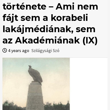
története – Ami nem
fájt sem a korabeli
lakájmédiának, sem
az Akadémiának (IX)
4 years ago
Szilágysági Szó