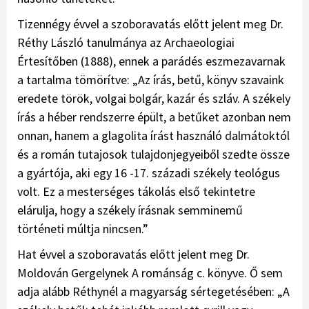
Tizennégy évvel a szoboravatás előtt jelent meg Dr.
Réthy László tanulmánya az Archaeologiai
Értesítőben (1888), ennek a parádés eszmezavarnak
a tartalma tömörítve: „Az írás, betű, könyv szavaink
eredete török, volgai bolgár, kazár és szláv. A székely
írás a héber rendszerre épült, a betűket azonban nem
onnan, hanem a glagolita írást használó dalmátoktól
és a román tutajosok tulajdonjegyeiből szedte össze
a gyártója, aki egy 16 -17. századi székely teológus
volt. Ez a mesterséges tákolás első tekintetre
elárulja, hogy a székely írásnak semminemű
történeti múltja nincsen.”
Hat évvel a szoboravatás előtt jelent meg Dr.
Moldován Gergelynek A románság c. könyve. Ő sem
adja alább Réthynél a magyarság sértegetésében: „A