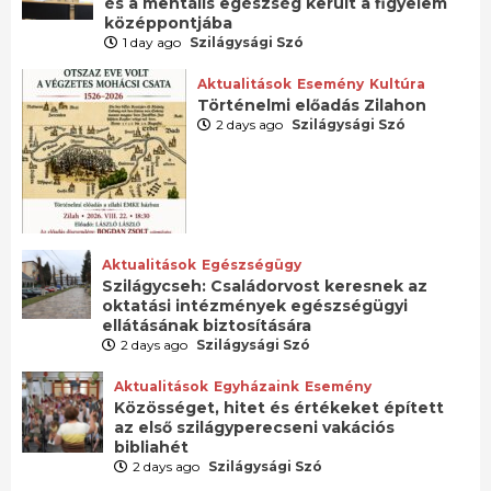
és a mentális egészség került a figyelem
középpontjába
1 day ago
Szilágysági Szó
Aktualitások
Esemény
Kultúra
Történelmi előadás Zilahon
2 days ago
Szilágysági Szó
Aktualitások
Egészségügy
Szilágycseh: Családorvost keresnek az
oktatási intézmények egészségügyi
ellátásának biztosítására
2 days ago
Szilágysági Szó
Aktualitások
Egyházaink
Esemény
Közösséget, hitet és értékeket épített
az első szilágyperecseni vakációs
bibliahét
2 days ago
Szilágysági Szó