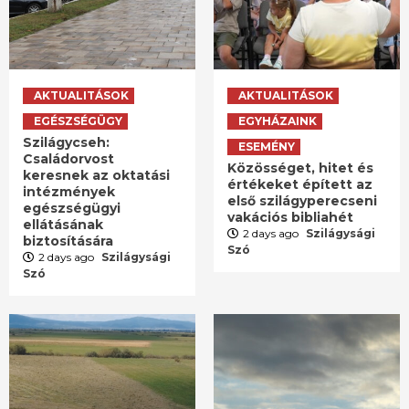
AKTUALITÁSOK
AKTUALITÁSOK
EGÉSZSÉGÜGY
EGYHÁZAINK
Szilágycseh:
ESEMÉNY
Családorvost
Közösséget, hitet és
keresnek az oktatási
értékeket épített az
intézmények
első szilágyperecseni
egészségügyi
vakációs bibliahét
ellátásának
2 days ago
Szilágysági
biztosítására
Szó
2 days ago
Szilágysági
Szó