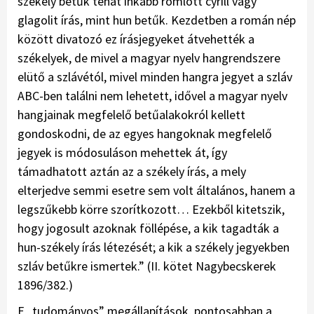
székely betűk tehát inkább romlott cyrill vagy
glagolit írás, mint hun betűk. Kezdetben a román nép
között divatozó ez írásjegyeket átvehették a
székelyek, de mivel a magyar nyelv hangrendszere
elütő a szlávétól, mivel minden hangra jegyet a szláv
ABC-ben találni nem lehetett, idővel a magyar nyelv
hangjainak megfelelő betűalakokról kellett
gondoskodni, de az egyes hangoknak megfelelő
jegyek is módosuláson mehettek át, így
támadhatott aztán az a székely írás, a mely
elterjedve semmi esetre sem volt általános, hanem a
legszűkebb körre szorítkozott… Ezekből kitetszik,
hogy jogosult azoknak föllépése, a kik tagadták a
hun-székely írás létezését; a kik a székely jegyekben
szláv betűkre ismertek.” (II. kötet Nagybecskerek
1896/382.)
E „tudományos” megállapítások, pontosabban a