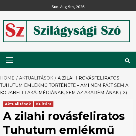
Skip
Sun. Aug 9th, 2026
to
content
Szilágysági
Primary
Menu
Szó
HOME
AKTUALITÁSOK
A ZILAHI ROVÁSFELIRATOS
TUHUTUM EMLÉKMŰ TÖRTÉNETE – AMI NEM FÁJT SEM A
KORABELI LAKÁJMÉDIÁNAK, SEM AZ AKADÉMIÁNAK (IX)
Aktualitások
Kultúra
A zilahi rovásfeliratos
Tuhutum emlékmű