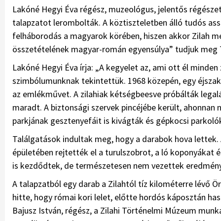
Lakóné Hegyi Éva régész, muzeológus, jelentős régészeti 
talapzatot lerombolták. A köztiszteletben álló tudós ass
felháborodás a magyarok körében, hiszen akkor Zilah mé
összetételének magyar-román egyensúlya” tudjuk meg T
Lakóné Hegyi Éva írja: „A kegyelet az, ami ott él minden 
szimbólumunknak tekintettük. 1968 közepén, egy éjszaka 
az emlékművet. A zilahiak kétségbeesve próbálták legal
maradt. A biztonsági szervek pincéjébe került, ahonnan
parkjának gesztenyefáit is kivágták és gépkocsi parkoló
Találgatások indultak meg, hogy a darabok hova lettek. Á
épületében rejtették el a turulszobrot, a ló koponyákat
is kezdődtek, de természetesen nem vezettek eredmény
A talapzatból egy darab a Zilahtól tíz kilométerre lévő 
hitte, hogy római kori lelet, előtte hordós káposztán ha
Bajusz István, régész, a Zilahi Történelmi Múzeum munk