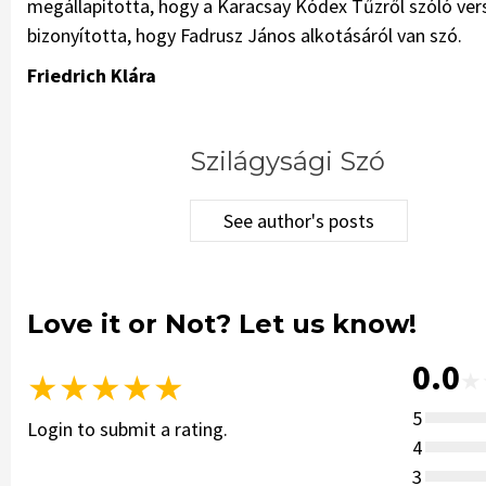
megállapította, hogy a Karacsay Kódex Tűzről szóló vers
bizonyította, hogy Fadrusz János alkotásáról van szó.
Friedrich Klára
Szilágysági Szó
See author's posts
Love it or Not? Let us know!
0.0
★
★
★
★
★
★
5
Login to submit a rating.
4
3