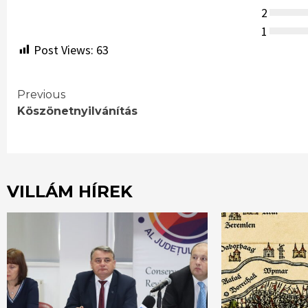
2
1
Post Views:
63
Continue
Previous
Köszönetnyilvánítás
Reading
VILLÁM HÍREK