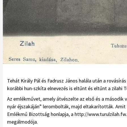
Tehát Király Pál és Fadrusz János halála után a rovásírá
korábbi hun-szkíta elnevezés is eltűnt és eltűnt a zilah
Az emlékművet, amely átvészelte az első és a második v
nyár éjszakáján” lerombolták, majd eltakarították. Amit t
Emlékmű Bizottság honlapja, a http://www.turulzilah.fw.
megálmodója.