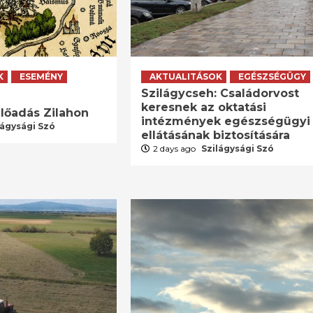
K
ESEMÉNY
AKTUALITÁSOK
EGÉSZSÉGÜGY
Szilágycseh: Családorvost
keresnek az oktatási
lőadás Zilahon
intézmények egészségügyi
lágysági Szó
ellátásának biztosítására
2 days ago
Szilágysági Szó