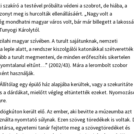
szakíró a testével próbálta védeni a szobrot, de hiába, a
zonyt meg is hurcolták ellenállásáért. „Nagy volt a
g mondhatni magyar város volt, bár már billegett a lakoss
unyogi Károlytól.
zilahi magyar szívében. A turult sajátunknak, nemzeti
leple alatt, a rendszer kiszolgálói katonákkal szétverették
ább a turult megmenteni, de minden erőfeszítés sikertelen
 nyomtalanul eltűnt…” (2002/43). Mára a lerombolt szobor
ként használják.
llítólag egy épülő ház alapjába kerültek, vagy a szekuritáte
 és a dárdákat, mielőtt végleg eltüntették ezeket. Nyomozás
re.
Ördögkúton került elő. Az ember, aki bevitte a múzeumba azt
sználta nyomtató súlynak. Ezen szöveg töredékek is voltak. D
atársa, egyetemi tanár fejtette meg a szövegtöredéket és