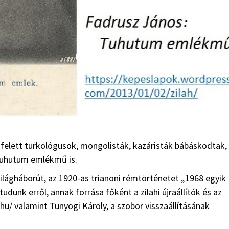
s felett turkológusok, mongolisták, kazáristák bábáskodtak,
i Tuhutum emlékmű is.
ilágháborút, az 1920-as trianoni rémtörténetet „1968 egyik
udunk erről, annak forrása főként a zilahi újraállítók és az
hu/ valamint Tunyogi Károly, a szobor visszaállításának