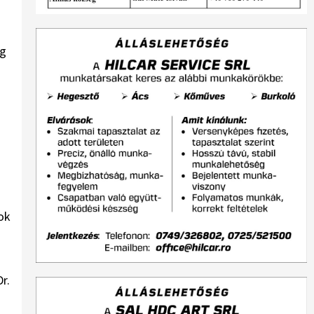
ág
ok
r.