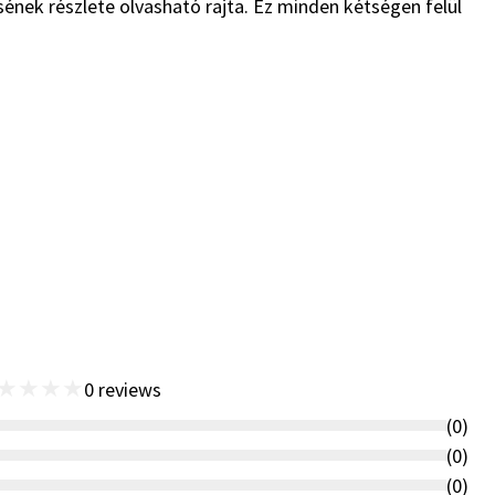
ének részlete olvasható rajta. Ez minden kétségen felül
★
★
★
★
0
reviews
(
0
)
(
0
)
(
0
)