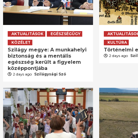
AKTUALITÁSOK
EGÉSZSÉGÜGY
AKTUALITÁSO
KÖZÉLET
KULTÚRA
Szilágy megye: A munkahelyi
Történelmi e
biztonság és a mentális
2 days ago
Szi
egészség került a figyelem
középpontjába
2 days ago
Szilágysági Szó