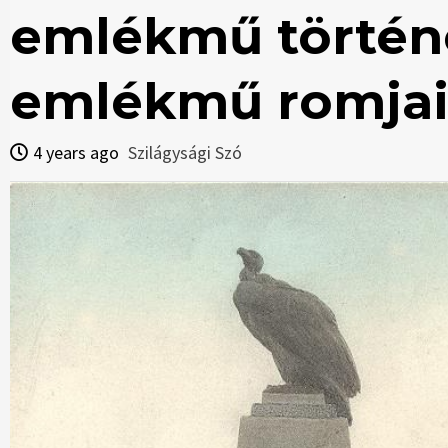
emlékmű történ
emlékmű romjai 
4 years ago
Szilágysági Szó