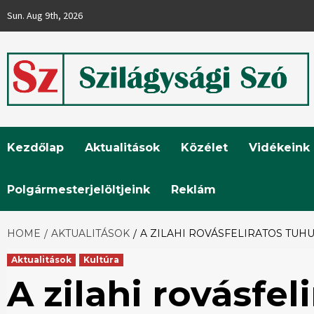
Skip
Sun. Aug 9th, 2026
to
content
Szilágysági
Kezdőlap
Aktualitások
Közélet
Vidékeink
Szó
Polgármesterjelöltjeink
Reklám
HOME
AKTUALITÁSOK
A ZILAHI ROVÁSFELIRATOS TUH
Aktualitások
Kultúra
A zilahi rovásfe