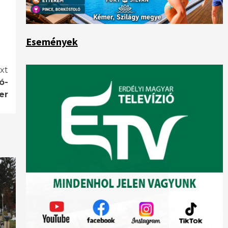
Események
xt
ó-
er