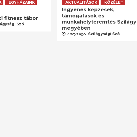
K
EGYHÁZAINK
AKTUALITÁSOK
KÖZÉLET
Ingyenes képzések,
támogatások és
i fitnesz tábor
munkahelyteremtés Szilágy
lágysági Szó
megyében
2 days ago
Szilágysági Szó