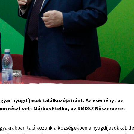
yar nyugdíjasok találkozója iránt. Az eseményt az
on részt vett Márkus Etelka, az RMDSZ Nőszervezet
e gyakrabban találkozunk a községekben a nyugdíjasokkal, de