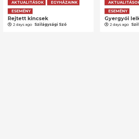
AKTUALITÁSOK
EGYHÁZAINK
AKTUALITÁSO
ESEMÉNY
ESEMÉNY
Rejtett kincsek
Gyergyói lelk
2 days ago
Szilágysági Szó
2 days ago
Szi