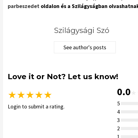
parbeszedet
oldalon és a Szilágyságban olvashatna
Szilágysági Szó
See author's posts
Love it or Not? Let us know!
0.0
★
★
★
★
★
★
5
Login to submit a rating.
4
3
2
1