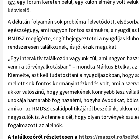
így, egy fórum keretén belül, egy külön élmény volt vel
képviselő.
A délután folyamán sok probléma felvetődött, elsősorban
egészségügy, ami nagyon fontos számukra, a nyugdíjas 
RMDSZ megígérte, segít bejegyeztetni a nyugdíjas klubok
rendszeresen találkoznak, és jól érzik magukat.
,,Egy interaktív találkozón vagyunk túl, ami nagyon hasz
venni a törvényalkotásban” – mondta Márkus Etelka, az
Kiemelte, azt kell tudatosítani a nyugdíjasokban, hogy
mellett sok fontos kormányintézkedés volt, ami a szerv
akkor valószínű, hogy gyermekének könnyebb lesz vállalk
unokája hamarabb fog hazaérni, hogyha óvodákat, bölcső
amikor az RMDSZ családpolitikájáról beszélünk, akkor o
nagyszülők is. Az lenne a cél, hogy olyan törvények szüle
fogalmazott az alelnök.
A találkozóról részletesen a
https://maszol.ro/belfo