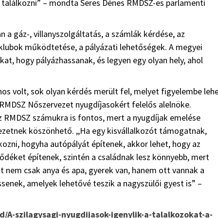
ük találkozni” – mondta Seres Dénes RMDSZ-es parlamenti
 a gáz-, villanyszolgáltatás, a számlák kérdése, az
klubok működtetése, a pályázati lehetőségek. A megyei
at, hogy pályázhassanak, és legyen egy olyan hely, ahol
nos volt, sok olyan kérdés merült fel, melyet figyelembe leh
 RMDSZ Nőszervezet nyugdíjasokért felelős alelnöke.
 az RMDSZ számukra is fontos, mert a nyugdíjak emelése
ezetnek köszönhető. ,,Ha egy kisvállalkozót támogatnak,
ozni, hogyha autópályát építenek, akkor lehet, hogy az
déket építenek, szintén a családnak lesz könnyebb, mert
tt nem csak anya és apa, gyerek van, hanem ott vannak a
ssenek, amelyek lehetővé teszik a nagyszülői gyest is” –
ld/A-szilagysagi-nyugdijasok-igenylik-a-talalkozokat-a-