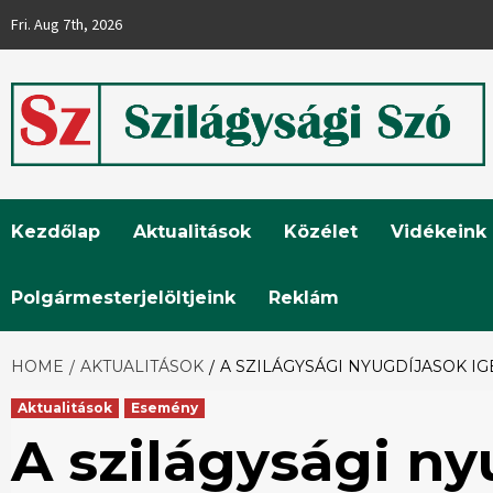
Skip
Fri. Aug 7th, 2026
to
content
Szilágysági
Kezdőlap
Aktualitások
Közélet
Vidékeink
Szó
Polgármesterjelöltjeink
Reklám
HOME
AKTUALITÁSOK
A SZILÁGYSÁGI NYUGDÍJASOK IG
Aktualitások
Esemény
A szilágysági ny