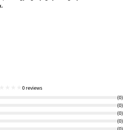
k.
★
★
★
★
0
reviews
(
0
)
(
0
)
(
0
)
(
0
)
(
0
)