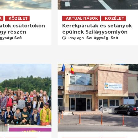
K
KÖZÉLET
AKTUALITÁSOK
KÖZÉLET
atók csütörtökön
Kerékpárutak és sétányok
agy részén
épülnek Szilágysomlyón
ágysági Szó
1 day ago
Szilágysági Szó