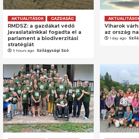
AKTUALITÁSOK
GAZDASÁG
AKTUALITÁSO
RMDSZ: a gazdákat védő
Viharok várh
javaslatainkkal fogadta el a
az ország n
parlament a biodiverzitási
1 day ago
Szil
stratégiát
9 hours ago
Szilágysági Szó