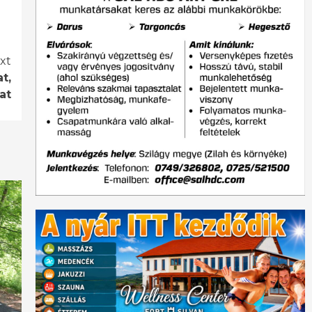
xt
t,
at