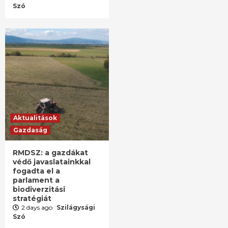
Szó
Aktualitások
Gazdaság
RMDSZ: a gazdákat
védő javaslatainkkal
fogadta el a
parlament a
biodiverzitási
stratégiát
2 days ago
Szilágysági
Szó