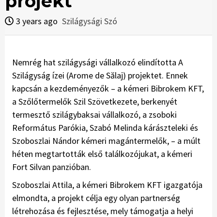
projekt
3 years ago
Szilágysági Szó
Nemrég hat szilágysági vállalkozó elindította A
Szilágyság ízei (Arome de Sălaj) projektet. Ennek
kapcsán a kezdeményezők – a kémeri Bibrokem KFT,
a Szőlőtermelők Szil Szövetkezete, berkenyét
termesztő szilágybaksai vállalkozó, a zsoboki
Református Parókia, Szabó Melinda kárászteleki és
Szoboszlai Nándor kémeri magántermelők, – a múlt
héten megtartották első találkozójukat, a kémeri
Fort Silvan panzióban.
Szoboszlai Attila, a kémeri Bibrokem KFT igazgatója
elmondta, a projekt célja egy olyan partnerség
létrehozása és fejlesztése, mely támogatja a helyi