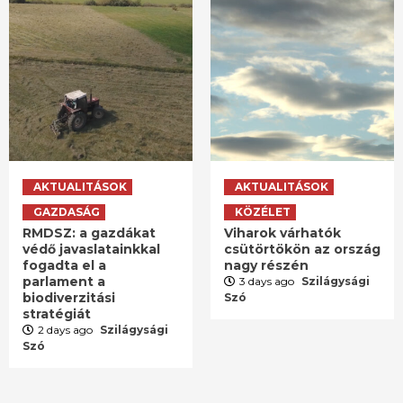
AKTUALITÁSOK
AKTUALITÁSOK
GAZDASÁG
KÖZÉLET
RMDSZ: a gazdákat
Viharok várhatók
védő javaslatainkkal
csütörtökön az ország
fogadta el a
nagy részén
parlament a
3 days ago
Szilágysági
biodiverzitási
Szó
stratégiát
2 days ago
Szilágysági
Szó