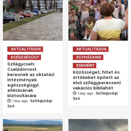
AKTUALITÁSOK
AKTUALITÁSOK
EGÉSZSÉGÜGY
EGYHÁZAINK
Szilágycseh:
ESEMÉNY
Családorvost
Közösséget, hitet és
keresnek az oktatási
értékeket épített az
intézmények
első szilágyperecseni
egészségügyi
vakációs bibliahét
ellátásának
1 day ago
Szilágysági
biztosítására
Szó
1 day ago
Szilágysági
Szó