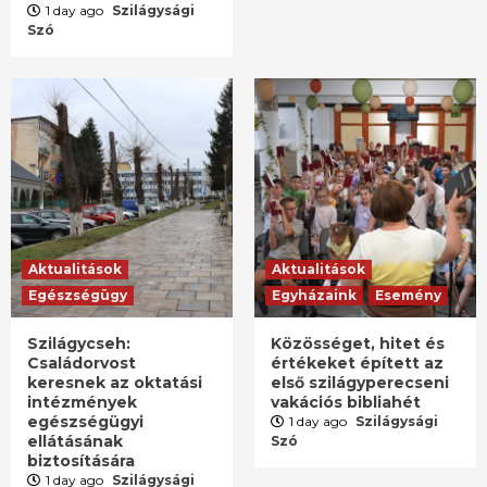
1 day ago
Szilágysági
Szó
Aktualitások
Aktualitások
Egészségügy
Egyházaink
Esemény
Szilágycseh:
Közösséget, hitet és
Családorvost
értékeket épített az
keresnek az oktatási
első szilágyperecseni
intézmények
vakációs bibliahét
egészségügyi
1 day ago
Szilágysági
ellátásának
Szó
biztosítására
1 day ago
Szilágysági