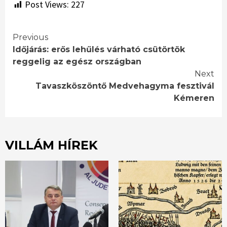
Post Views:
227
Continue
Previous
Időjárás: erős lehűlés várható csütörtök
Reading
reggelig az egész országban
Next
Tavaszköszöntő Medvehagyma fesztivál
Kémeren
VILLÁM HÍREK