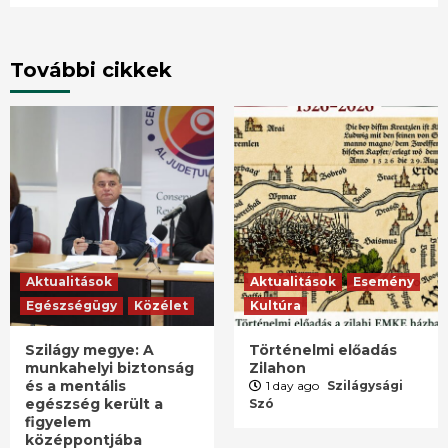
További cikkek
Aktualitások
Aktualitások
Esemény
Egészségügy
Közélet
Kultúra
Szilágy megye: A
Történelmi előadás
munkahelyi biztonság
Zilahon
és a mentális
1 day ago
Szilágysági
egészség került a
Szó
figyelem
középpontjába