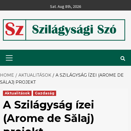
Skip
Sat. Aug 8th, 2026
to
content
Szilágysági
Primary
Menu
Szó
HOME
AKTUALITÁSOK
A SZILÁGYSÁG ÍZEI (AROME DE
SĂLAJ) PROJEKT
Aktualitások
Gazdaság
A Szilágyság ízei
(Arome de Sălaj)