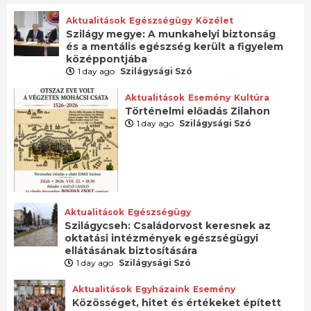
Aktualitások
Egészségügy
Közélet
Szilágy megye: A munkahelyi biztonság
és a mentális egészség került a figyelem
középpontjába
1 day ago
Szilágysági Szó
Aktualitások
Esemény
Kultúra
Történelmi előadás Zilahon
1 day ago
Szilágysági Szó
Aktualitások
Egészségügy
Szilágycseh: Családorvost keresnek az
oktatási intézmények egészségügyi
ellátásának biztosítására
1 day ago
Szilágysági Szó
Aktualitások
Egyházaink
Esemény
Közösséget, hitet és értékeket épített