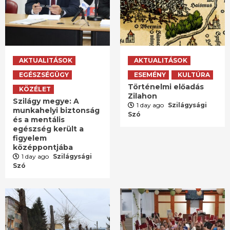
AKTUALITÁSOK
AKTUALITÁSOK
EGÉSZSÉGÜGY
ESEMÉNY
KULTÚRA
Történelmi előadás
KÖZÉLET
Zilahon
Szilágy megye: A
1 day ago
Szilágysági
munkahelyi biztonság
Szó
és a mentális
egészség került a
figyelem
középpontjába
1 day ago
Szilágysági
Szó