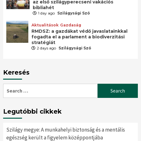
az első szilágyperecseni vakációs
bibliahét
1 day ago
Szilágysági Szó
Aktualitások
Gazdaság
RMDSZ: a gazdákat védő javaslatainkkal
fogadta el a parlament a biodiverzitási
stratégiát
2 days ago
Szilágysági Szó
Keresés
Search
for:
Legutóbbi cikkek
Szilágy megye: A munkahelyi biztonság és a mentális
egészség került a figyelem középpontjába