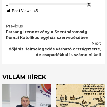
1
(
0
)
Post Views:
45
Continue
Previous
Farsangi rendezvény a Szentháromság
Reading
Római Katolikus egyház szervezésében
Next
Időjárás: felmelegedés várható országszerte,
de csapadékkal is számolni kell
VILLÁM HÍREK