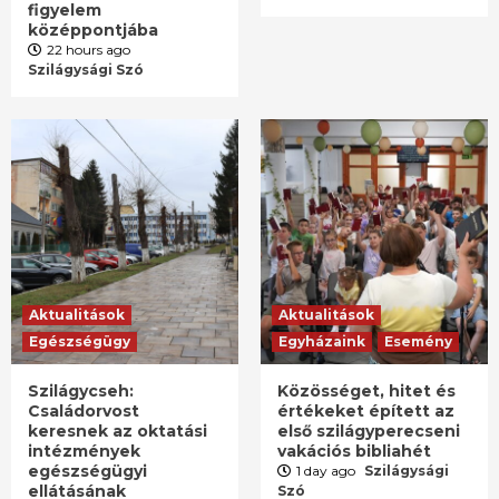
figyelem
középpontjába
22 hours ago
Szilágysági Szó
Aktualitások
Aktualitások
Egészségügy
Egyházaink
Esemény
Szilágycseh:
Közösséget, hitet és
Családorvost
értékeket épített az
keresnek az oktatási
első szilágyperecseni
intézmények
vakációs bibliahét
egészségügyi
1 day ago
Szilágysági
ellátásának
Szó