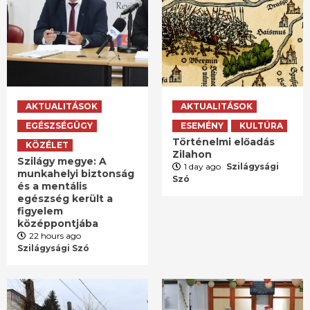
AKTUALITÁSOK
AKTUALITÁSOK
EGÉSZSÉGÜGY
ESEMÉNY
KULTÚRA
Történelmi előadás
KÖZÉLET
Zilahon
Szilágy megye: A
1 day ago
Szilágysági
munkahelyi biztonság
Szó
és a mentális
egészség került a
figyelem
középpontjába
22 hours ago
Szilágysági Szó