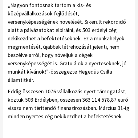
„Nagyon fontosnak tartom a kis- és
középvállalkozások fejlődését,
versenyképességének növelését. Sikerült rekordidő
alatt a pályázatokat elbírálni, és 503 erdélyi cég
nekikezdhet a befektetéseknek. Ez a munkahelyek
megmentését, újabbak létrehozását jelenti, nem
beszélve arról, hogy növeljük a cégek
versenyképességét is. Gratulálok a nyerteseknek, jó
munkát kívánok!”-összegezte Hegedüs Csilla
államtitkár.
Eddig összesen 1076 vállalkozás nyert támogatást,
köztük 503 Erdélyben, összesen 363 114 578,87 euró
vissza nem térítendő finanszírozásban. Március 31-ig
minden nyertes cég nekikezdhet a befektetésnek.