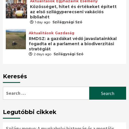
Aktualitások
Egyházaink
Esemény
Közösséget, hitet és értékeket épített
az első szilágyperecseni vakációs
bibliahét
1 day ago
Szilágysági Szó
Aktualitások
Gazdaság
RMDSZ: a gazdákat védő javaslatainkkal
fogadta el a parlament a biodiverzitási
stratégiát
2 days ago
Szilágysági Szó
Keresés
Search
for:
Legutóbbi cikkek
Szilágy megye: A munkahelyi biztonság és a mentális