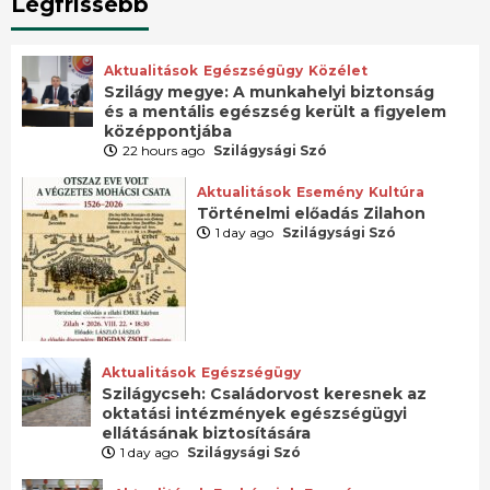
Legfrissebb
Aktualitások
Egészségügy
Közélet
Szilágy megye: A munkahelyi biztonság
és a mentális egészség került a figyelem
középpontjába
22 hours ago
Szilágysági Szó
Aktualitások
Esemény
Kultúra
Történelmi előadás Zilahon
1 day ago
Szilágysági Szó
Aktualitások
Egészségügy
Szilágycseh: Családorvost keresnek az
oktatási intézmények egészségügyi
ellátásának biztosítására
1 day ago
Szilágysági Szó