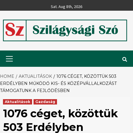
Skip
Sat. Aug 8th, 2026
to
content
Szilágysági
Primary
Menu
Szó
HOME
AKTUALITÁSOK
1076 CÉGET, KÖZÖTTÜK 503
ERDÉLYBEN MŰKÖDŐ KIS- ÉS KÖZÉPVÁLLALKOZÁST
TÁMOGATUNK A FEJLŐDÉSBEN
Aktualitások
Gazdaság
1076 céget, közöttük
503 Erdélyben