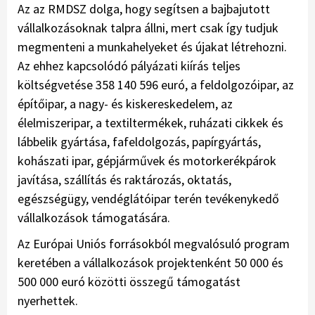
Az az RMDSZ dolga, hogy segítsen a bajbajutott
vállalkozásoknak talpra állni, mert csak így tudjuk
megmenteni a munkahelyeket és újakat létrehozni.
Az ehhez kapcsolódó pályázati kiírás teljes
költségvetése 358 140 596 euró, a feldolgozóipar, az
építőipar, a nagy- és kiskereskedelem, az
élelmiszeripar, a textiltermékek, ruházati cikkek és
lábbelik gyártása, fafeldolgozás, papírgyártás,
kohászati ipar, gépjárművek és motorkerékpárok
javítása, szállítás és raktározás, oktatás,
egészségügy, vendéglátóipar terén tevékenykedő
vállalkozások támogatására.
Az Európai Uniós forrásokból megvalósuló program
keretében a vállalkozások projektenként 50 000 és
500 000 euró közötti összegű támogatást
nyerhettek.