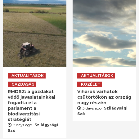
AKTUALITÁSOK
AKTUALITÁSOK
GAZDASÁG
KÖZÉLET
RMDSZ: a gazdákat
Viharok várhatók
védő javaslatainkkal
csütörtökön az ország
fogadta el a
nagy részén
parlament a
3 days ago
Szilágysági
biodiverzitási
Szó
stratégiát
2 days ago
Szilágysági
Szó