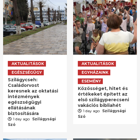
AKTUALITÁSOK
AKTUALITÁSOK
EGÉSZSÉGÜGY
EGYHÁZAINK
Szilágycseh:
ESEMÉNY
Családorvost
Közösséget, hitet és
keresnek az oktatási
értékeket épített az
intézmények
első szilágyperecseni
egészségügyi
vakációs bibliahét
ellátásának
1 day ago
Szilágysági
biztosítására
Szó
1 day ago
Szilágysági
Szó