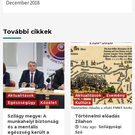
December 2018
További cikkek
Aktualitások
Aktualitások
Esemény
Egészségügy
Közélet
Kultúra
Szilágy megye: A
Történelmi előadás
munkahelyi biztonság
Zilahon
és a mentális
1 day ago
Szilágysági
egészség került a
Szó