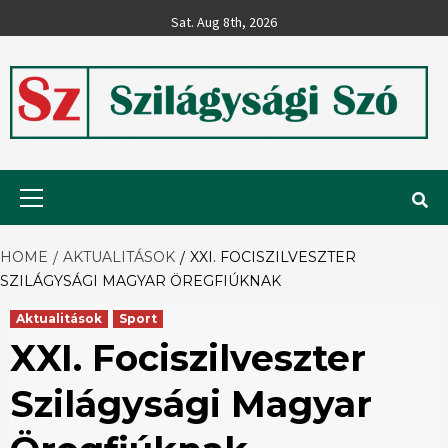
Skip
Sat. Aug 8th, 2026
to
content
Szilágysági
Primary
Menu
Szó
HOME
AKTUALITÁSOK
XXI. FOCISZILVESZTER
SZILÁGYSÁGI MAGYAR ÖREGFIÚKNAK
Aktualitások
Sport
XXI. Fociszilveszter
Szilágysági Magyar