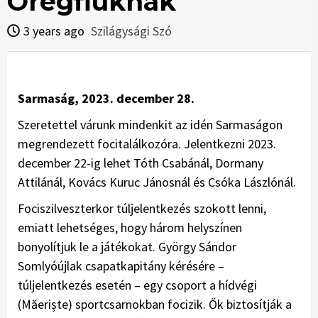
Öregfiúknak
3 years ago
Szilágysági Szó
Sarmaság, 2023. december 28.
Szeretettel várunk mindenkit az idén Sarmaságon
megrendezett focitalálkozóra. Jelentkezni 2023.
december 22-ig lehet Tóth Csabánál, Dormany
Attilánál, Kovács Kuruc Jánosnál és Csóka Lászlónál.
Fociszilveszterkor túljelentkezés szokott lenni,
emiatt lehetséges, hogy három helyszínen
bonyolítjuk le a játékokat. György Sándor
Somlyóújlak csapatkapitány kérésére –
túljelentkezés esetén – egy csoport a hídvégi
(Măeriște) sportcsarnokban focizik. Ők biztosítják a