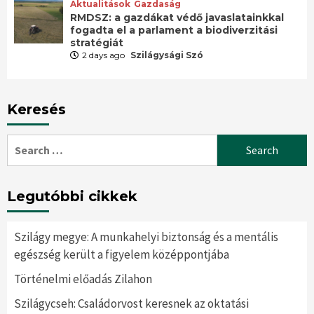
Aktualitások
Gazdaság
RMDSZ: a gazdákat védő javaslatainkkal
fogadta el a parlament a biodiverzitási
stratégiát
2 days ago
Szilágysági Szó
Keresés
Search
for:
Legutóbbi cikkek
Szilágy megye: A munkahelyi biztonság és a mentális
egészség került a figyelem középpontjába
Történelmi előadás Zilahon
Szilágycseh: Családorvost keresnek az oktatási