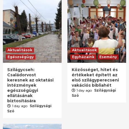
Aktualitások
Aktualitások
Egészségügy
Egyházaink
Esemény
Szilágycseh:
Közösséget, hitet és
Családorvost
értékeket épített az
keresnek az oktatási
első szilágyperecseni
intézmények
vakációs bibliahét
egészségügyi
1 day ago
Szilágysági
ellátásának
Szó
biztosítására
1 day ago
Szilágysági
Szó