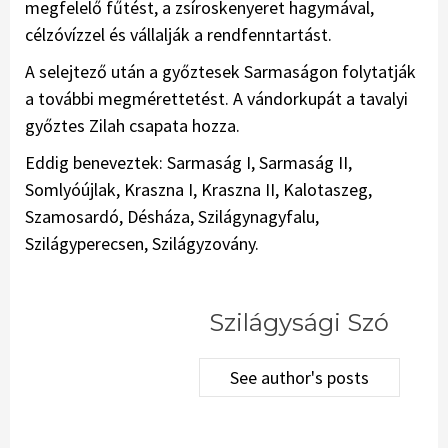
megfelelő fűtést, a zsíroskenyeret hagymával,
célzóvízzel és vállalják a rendfenntartást.
A selejtező után a győztesek Sarmaságon folytatják
a további megmérettetést. A vándorkupát a tavalyi
győztes Zilah csapata hozza.
Eddig beneveztek: Sarmaság I, Sarmaság II,
Somlyóújlak, Kraszna I, Kraszna II, Kalotaszeg,
Szamosardó, Désháza, Szilágynagyfalu,
Szilágyperecsen, Szilágyzovány.
Szilágysági Szó
See author's posts