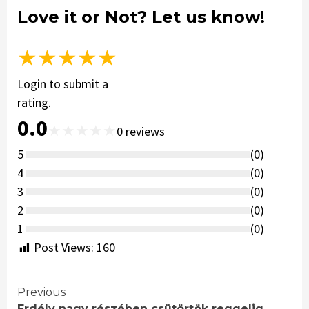
Love it or Not? Let us know!
★
★
★
★
★
Login to submit a
rating.
0.0
★
★
★
★
★
0
reviews
5
(
0
)
4
(
0
)
3
(
0
)
2
(
0
)
1
(
0
)
Post Views:
160
Continue
Previous
Erdély nagy részében csütörtök reggelig