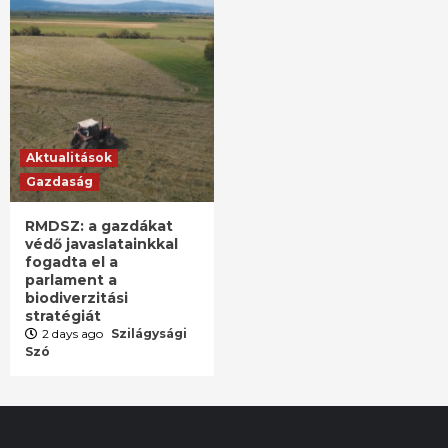
Aktualitások
Gazdaság
RMDSZ: a gazdákat
védő javaslatainkkal
fogadta el a
parlament a
biodiverzitási
stratégiát
2 days ago
Szilágysági
Szó