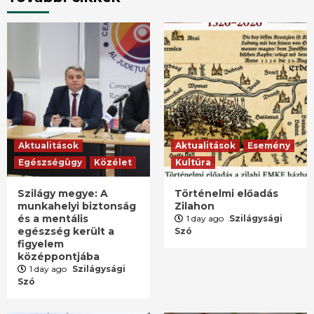
Aktualitások
Aktualitások
Esemény
Egészségügy
Közélet
Kultúra
Szilágy megye: A
Történelmi előadás
munkahelyi biztonság
Zilahon
és a mentális
1 day ago
Szilágysági
egészség került a
Szó
figyelem
középpontjába
1 day ago
Szilágysági
Szó