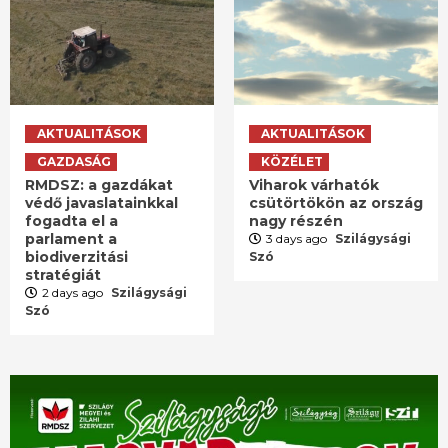
AKTUALITÁSOK
AKTUALITÁSOK
GAZDASÁG
KÖZÉLET
RMDSZ: a gazdákat
Viharok várhatók
védő javaslatainkkal
csütörtökön az ország
fogadta el a
nagy részén
parlament a
3 days ago
Szilágysági
biodiverzitási
Szó
stratégiát
2 days ago
Szilágysági
Szó