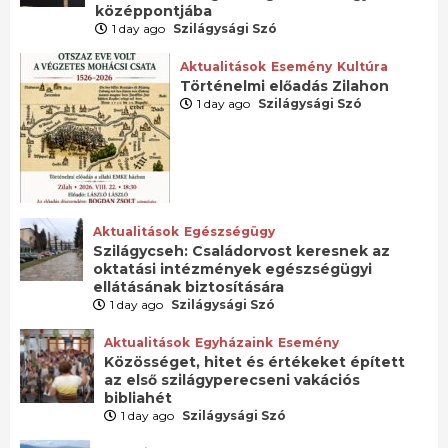
középpontjába
1 day ago
Szilágysági Szó
Aktualitások
Esemény
Kultúra
Történelmi előadás Zilahon
1 day ago
Szilágysági Szó
Aktualitások
Egészségügy
Szilágycseh: Családorvost keresnek az
oktatási intézmények egészségügyi
ellátásának biztosítására
1 day ago
Szilágysági Szó
Aktualitások
Egyházaink
Esemény
Közösséget, hitet és értékeket épített
az első szilágyperecseni vakációs
bibliahét
1 day ago
Szilágysági Szó