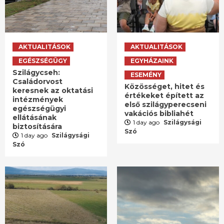
AKTUALITÁSOK
AKTUALITÁSOK
EGÉSZSÉGÜGY
EGYHÁZAINK
Szilágycseh:
ESEMÉNY
Családorvost
Közösséget, hitet és
keresnek az oktatási
értékeket épített az
intézmények
első szilágyperecseni
egészségügyi
vakációs bibliahét
ellátásának
1 day ago
Szilágysági
biztosítására
Szó
1 day ago
Szilágysági
Szó