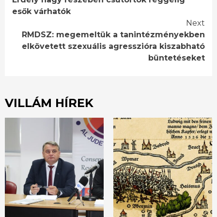
Reading
esők várhatók
Next
RMDSZ: megemeltük a tanintézményekben
elkövetett szexuális agresszióra kiszabható
büntetéseket
VILLÁM HÍREK