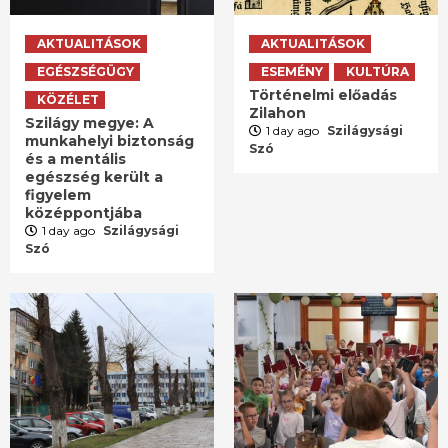
AKTUALITÁSOK
AKTUALITÁSOK
EGÉSZSÉGÜGY
ESEMÉNY
KULTÚRA
Történelmi előadás
KÖZÉLET
Zilahon
Szilágy megye: A
1 day ago
Szilágysági
munkahelyi biztonság
Szó
és a mentális
egészség került a
figyelem
középpontjába
1 day ago
Szilágysági
Szó