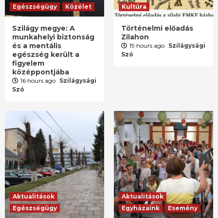
Egészségügy
Közélet
Kultúra
Szilágy megye: A
Történelmi előadás
munkahelyi biztonság
Zilahon
és a mentális
19 hours ago
Szilágysági
egészség került a
Szó
figyelem
középpontjába
16 hours ago
Szilágysági
Szó
Aktualitások
Aktualitások
Egészségügy
Egyházaink
Esemény