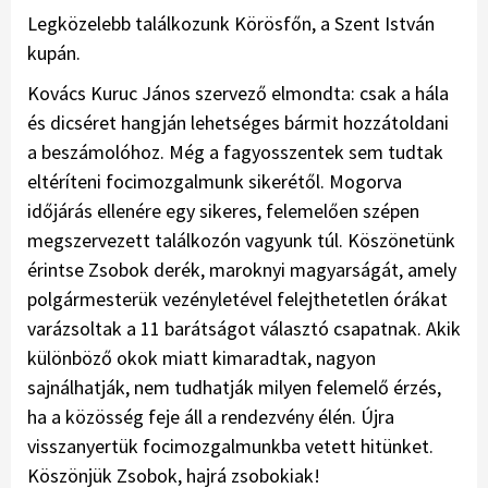
Legközelebb találkozunk Körösfőn, a Szent István
kupán.
Kovács Kuruc János szervező elmondta: csak a hála
és dicséret hangján lehetséges bármit hozzátoldani
a beszámolóhoz. Még a fagyosszentek sem tudtak
eltéríteni focimozgalmunk sikerétől. Mogorva
időjárás ellenére egy sikeres, felemelően szépen
megszervezett találkozón vagyunk túl. Köszönetünk
érintse Zsobok derék, maroknyi magyarságát, amely
polgármesterük vezényletével felejthetetlen órákat
varázsoltak a 11 barátságot választó csapatnak. Akik
különböző okok miatt kimaradtak, nagyon
sajnálhatják, nem tudhatják milyen felemelő érzés,
ha a közösség feje áll a rendezvény élén. Újra
visszanyertük focimozgalmunkba vetett hitünket.
Köszönjük Zsobok, hajrá zsobokiak!