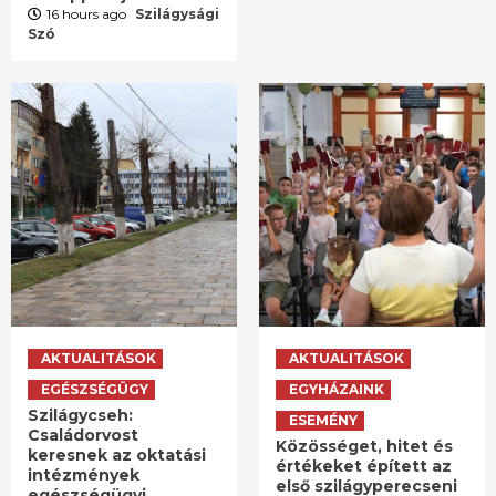
16 hours ago
Szilágysági
Szó
AKTUALITÁSOK
AKTUALITÁSOK
EGÉSZSÉGÜGY
EGYHÁZAINK
Szilágycseh:
ESEMÉNY
Családorvost
Közösséget, hitet és
keresnek az oktatási
értékeket épített az
intézmények
első szilágyperecseni
egészségügyi