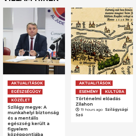
AKTUALITÁSOK
AKTUALITÁSOK
EGÉSZSÉGÜGY
ESEMÉNY
KULTÚRA
Történelmi előadás
KÖZÉLET
Zilahon
Szilágy megye: A
19 hours ago
Szilágysági
munkahelyi biztonság
Szó
és a mentális
egészség került a
figyelem
középpontjába