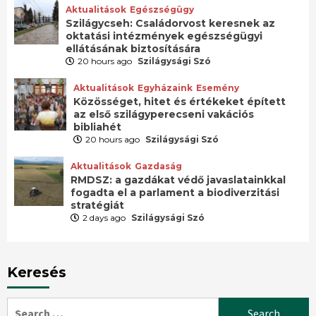
Aktualitások
Egészségügy
Szilágycseh: Családorvost keresnek az
oktatási intézmények egészségügyi
ellátásának biztosítására
20 hours ago
Szilágysági Szó
Aktualitások
Egyházaink
Esemény
Közösséget, hitet és értékeket épített
az első szilágyperecseni vakációs
bibliahét
20 hours ago
Szilágysági Szó
Aktualitások
Gazdaság
RMDSZ: a gazdákat védő javaslatainkkal
fogadta el a parlament a biodiverzitási
stratégiát
2 days ago
Szilágysági Szó
Keresés
Search