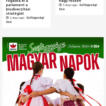
fogadta el a
nagy részén
parlament a
3 days ago
Szilágysági
biodiverzitási
Szó
stratégiát
2 days ago
Szilágysági
Szó