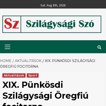
Skip
Sat. Aug 8th, 2026
to
content
Szilágysági
Primary
Menu
Szó
HOME
AKTUALITÁSOK
XIX. PÜNKÖSDI SZILÁGYSÁGI
ÖREGFIÚ FOCITORNA
Aktualitások
Sport
XIX. Pünkösdi
Szilágysági Öregfiú