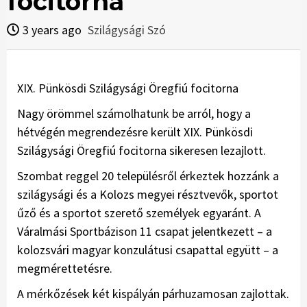
focitorna
3 years ago
Szilágysági Szó
XIX. Pünkösdi Szilágysági Öregfiú focitorna
Nagy örömmel számolhatunk be arról, hogy a
hétvégén megrendezésre került XIX. Pünkösdi
Szilágysági Öregfiú focitorna sikeresen lezajlott.
Szombat reggel 20 településről érkeztek hozzánk a
szilágysági és a Kolozs megyei résztvevők, sportot
űző és a sportot szerető személyek egyaránt. A
Váralmási Sportbázison 11 csapat jelentkezett – a
kolozsvári magyar konzulátusi csapattal együtt – a
megmérettetésre.
A mérkőzések két kispályán párhuzamosan zajlottak.