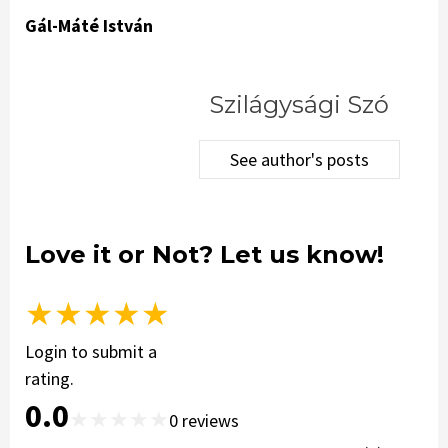
Gál-Máté István
Szilágysági Szó
See author's posts
Love it or Not? Let us know!
★
★
★
★
★
Login to submit a
rating.
0.0
★
★
★
★
★
0
reviews