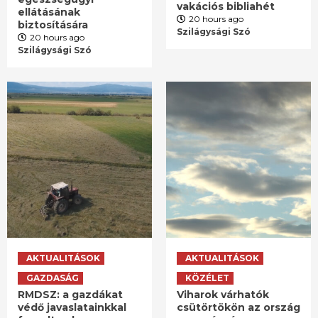
vakációs bibliahét
ellátásának
20 hours ago
biztosítására
Szilágysági Szó
20 hours ago
Szilágysági Szó
AKTUALITÁSOK
AKTUALITÁSOK
GAZDASÁG
KÖZÉLET
RMDSZ: a gazdákat
Viharok várhatók
védő javaslatainkkal
csütörtökön az ország