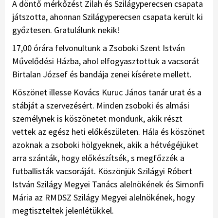
A döntő mérkőzést Zilah és Szilágyperecsen csapata
játszotta, ahonnan Szilágyperecsen csapata került ki
győztesen. Gratulálunk nekik!
17,00 órára felvonultunk a Zsoboki Szent István
Művelődési Házba, ahol elfogyasztottuk a vacsorát
Birtalan József és bandája zenei kísérete mellett.
Köszönet illesse Kovács Kuruc János tanár urat és a
stábját a szervezésért. Minden zsoboki és almási
személynek is köszönetet mondunk, akik részt
vettek az egész heti előkészületen. Hála és köszönet
azoknak a zsoboki hölgyeknek, akik a hétvégéjüket
arra szánták, hogy előkészítsék, s megfőzzék a
futballisták vacsoráját. Köszönjük Szilágyi Róbert
István Szilágy Megyei Tanács alelnökének és Simonfi
Mária az RMDSZ Szilágy Megyei alelnökének, hogy
megtiszteltek jelenlétükkel.