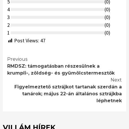
5
(
0
)
4
(
0
)
3
(
0
)
2
(
0
)
1
(
0
)
Post Views:
47
Continue
Previous
RMDSZ: támogatásban részesülnek a
Reading
krumpli-, zöldség- és gyümölcstermesztők
Next
Figyelmeztető sztrájkot tartanak szerdán a
tanárok; május 22-án általános sztrájkba
léphetnek
VILLÁM HÍREK