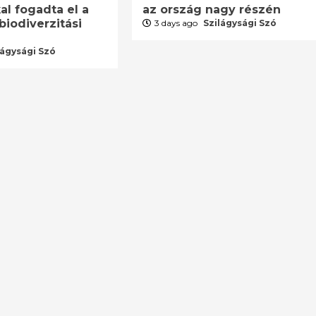
al fogadta el a
az ország nagy részén
biodiverzitási
3 days ago
Szilágysági Szó
lágysági Szó