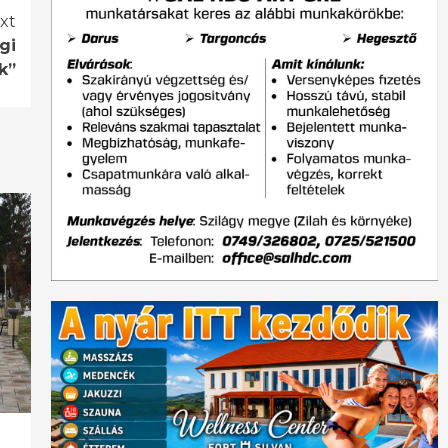
xt
gi
k”