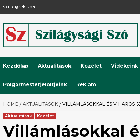
Skip
Sat. Aug 8th, 2026
to
content
Szilágysági
Kezdőlap
Aktualitások
Közélet
Vidékeink
Szó
Polgármesterjelöltjeink
Reklám
HOME
AKTUALITÁSOK
VILLÁMLÁSOKKAL ÉS VIHAROS 
Aktualitások
Közélet
Villámlásokkal é