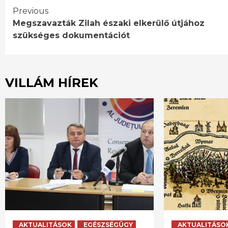
Continue
Previous
Megszavazták Zilah északi elkerülő útjához
Reading
szükséges dokumentációt
VILLÁM HÍREK
AKTUALITÁSOK
EGÉSZSÉGÜGY
AKTUALITÁSO