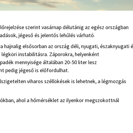
lőrejelzése szerint vasárnap délutánig az egész országban
kadások, jégeső és jelentős lehűlés várható.
hajnalig elsősorban az ország déli, nyugati, északnyugati 
légköri instabilitásra. Záporokra, helyenként
apadék mennyisége általában 20-50 liter lesz
t pedig jégeső is előfordulhat.
szigetelten viharos széllökések is lehetnek, a légmozgás
égiókban, ahol a hőmérséklet az ilyenkor megszokottnál