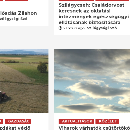
Szilágycseh: Családorvost
keresnek az oktatási
lőadás Zilahon
intézmények egészségügyi
zilágysági Szó
ellátásának biztosítására
21 hours ago
Szilágysági Szó
K
GAZDASÁG
AKTUALITÁSOK
KÖZÉLET
zdákat védő
Viharok várhatók csütörtök