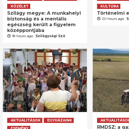
KÖZÉLET
KULTÚRA
Szilágy megye: A munkahelyi
Történelmi e
biztonság és a mentális
20 hours ago
S
egészség került a figyelem
középpontjába
18 hours ago
Szilágysági Szó
AKTUALITÁSOK
EGYHÁZAINK
AKTUALITÁSO
RMDSZ: a ga
ESEMÉNY