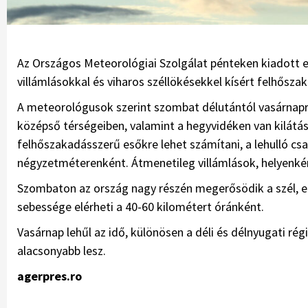
Az Országos Meteorológiai Szolgálat pénteken kiadott e
villámlásokkal és viharos széllökésekkel kísért felhősza
A meteorológusok szerint szombat délutántól vasárnapra 
középső térségeiben, valamint a hegyvidéken van kilátás 
felhőszakadásszerű esőkre lehet számítani, a lehulló cs
négyzetméterenként. Átmenetileg villámlások, helyenkén
Szombaton az ország nagy részén megerősödik a szél, el
sebessége elérheti a 40-60 kilométert óránként.
Vasárnap lehűl az idő, különösen a déli és délnyugati r
alacsonyabb lesz.
agerpres.ro