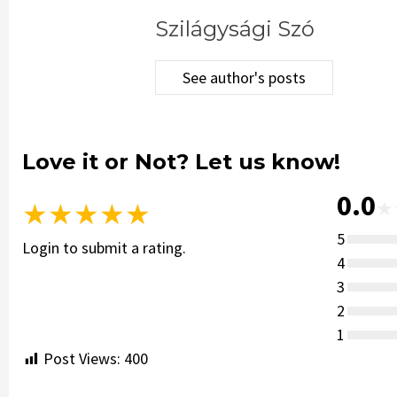
Szilágysági Szó
See author's posts
Love it or Not? Let us know!
0.0
★
★
★
★
★
★
5
Login to submit a rating.
4
3
2
1
Post Views:
400