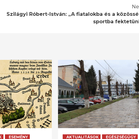
Ne
Szilágyi Róbert-István: „A fiatalokba és a közössé
sportba fektetün
K
ESEMÉNY
AKTUALITÁSOK
EGÉSZSÉGÜGY