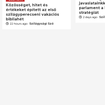
javaslatainkk
Közösséget, hitet és
parlament a 
értékeket épített az első
stratégiát
szilágyperecseni vakációs
2 days ago
Szi
bibliahét
22 hours ago
Szilágysági Szó