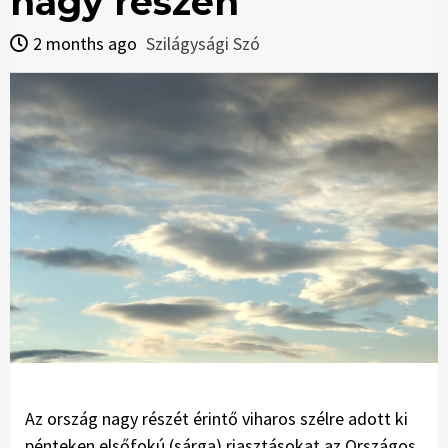
nagy részén
2 months ago
Szilágysági Szó
Az ország nagy részét érintő viharos szélre adott ki
pénteken elsőfokú (sárga) riasztásokat az Országos