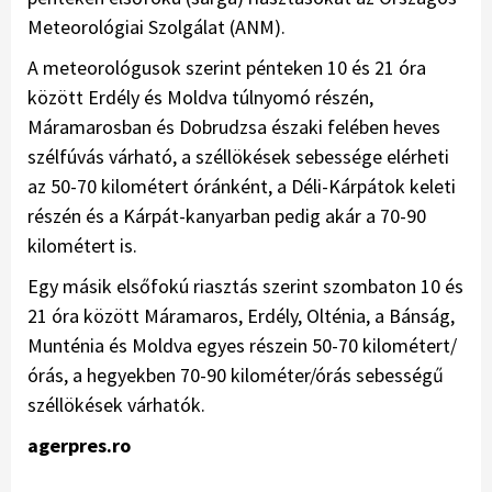
Meteorológiai Szolgálat (ANM).
A meteorológusok szerint pénteken 10 és 21 óra
között Erdély és Moldva túlnyomó részén,
Máramarosban és Dobrudzsa északi felében heves
szélfúvás várható, a széllökések sebessége elérheti
az 50-70 kilométert óránként, a Déli-Kárpátok keleti
részén és a Kárpát-kanyarban pedig akár a 70-90
kilométert is.
Egy másik elsőfokú riasztás szerint szombaton 10 és
21 óra között Máramaros, Erdély, Olténia, a Bánság,
Munténia és Moldva egyes részein 50-70 kilométert/
órás, a hegyekben 70-90 kilométer/órás sebességű
széllökések várhatók.
agerpres.ro