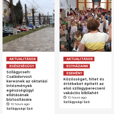
AKTUALITÁSOK
AKTUALITÁSOK
EGÉSZSÉGÜGY
EGYHÁZAINK
Szilágycseh:
ESEMÉNY
Családorvost
Közösséget, hitet és
keresnek az oktatási
értékeket épített az
intézmények
első szilágyperecseni
egészségügyi
vakációs bibliahét
ellátásának
10 hours ago
biztosítására
Szilágysági Szó
10 hours ago
Szilágysági Szó