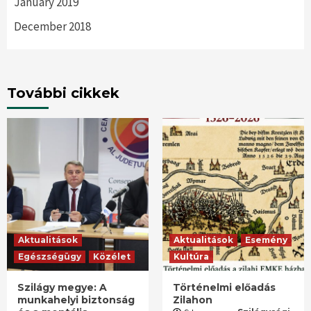
January 2019
December 2018
További cikkek
Aktualitások
Aktualitások
Esemény
Egészségügy
Közélet
Kultúra
Szilágy megye: A
Történelmi előadás
munkahelyi biztonság
Zilahon