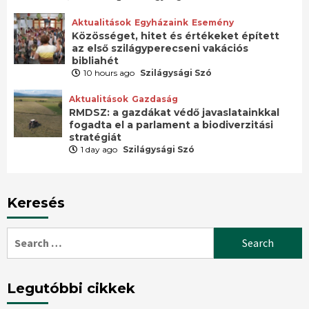
Aktualitások
Egyházaink
Esemény
Közösséget, hitet és értékeket épített
az első szilágyperecseni vakációs
bibliahét
10 hours ago
Szilágysági Szó
Aktualitások
Gazdaság
RMDSZ: a gazdákat védő javaslatainkkal
fogadta el a parlament a biodiverzitási
stratégiát
1 day ago
Szilágysági Szó
Keresés
Search
for:
Legutóbbi cikkek