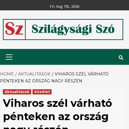
Skip
Fri. Aug 7th, 2026
to
content
Szilágysági
Primary
Menu
Szó
HOME
AKTUALITÁSOK
VIHAROS SZÉL VÁRHATÓ
PÉNTEKEN AZ ORSZÁG NAGY RÉSZÉN
Aktualitások
Közélet
Viharos szél várható
pénteken az ország