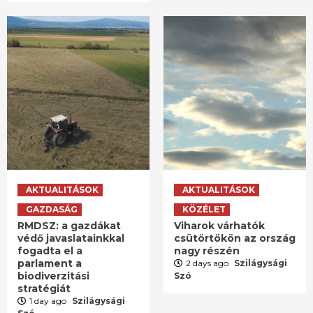
AKTUALITÁSOK
AKTUALITÁSOK
GAZDASÁG
KÖZÉLET
RMDSZ: a gazdákat
Viharok várhatók
védő javaslatainkkal
csütörtökön az ország
fogadta el a
nagy részén
parlament a
2 days ago
Szilágysági
biodiverzitási
Szó
stratégiát
1 day ago
Szilágysági