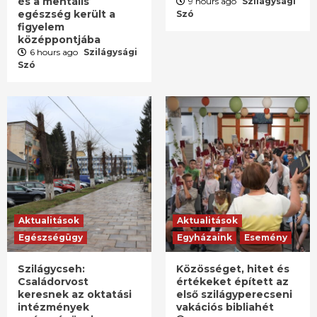
és a mentális
9 hours ago
Szilágysági
egészség került a
Szó
figyelem
középpontjába
6 hours ago
Szilágysági
Szó
Aktualitások
Aktualitások
Egészségügy
Egyházaink
Esemény
Szilágycseh:
Közösséget, hitet és
Családorvost
értékeket épített az
keresnek az oktatási
első szilágyperecseni
intézmények
vakációs bibliahét