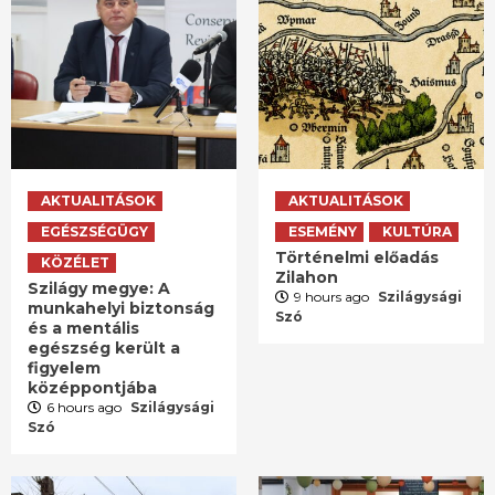
AKTUALITÁSOK
AKTUALITÁSOK
EGÉSZSÉGÜGY
ESEMÉNY
KULTÚRA
Történelmi előadás
KÖZÉLET
Zilahon
Szilágy megye: A
9 hours ago
Szilágysági
munkahelyi biztonság
Szó
és a mentális
egészség került a
figyelem
középpontjába
6 hours ago
Szilágysági
Szó