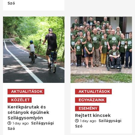
Szó
AKTUALITÁSOK
AKTUALITÁSOK
KÖZÉLET
EGYHÁZAINK
Kerékpárutak és
ESEMÉNY
sétányok épülnek
Rejtett kincsek
Szilágysomlyón
1 day ago
Szilágysági
1 day ago
Szilágysági
Szó
Szó