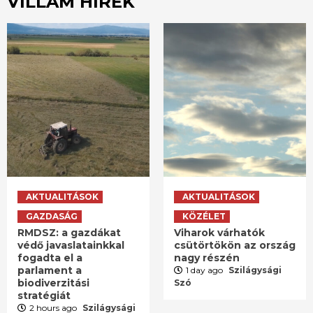
VILLÁM HÍREK
AKTUALITÁSOK
AKTUALITÁSOK
GAZDASÁG
KÖZÉLET
RMDSZ: a gazdákat
Viharok várhatók
védő javaslatainkkal
csütörtökön az ország
fogadta el a
nagy részén
parlament a
1 day ago
Szilágysági
biodiverzitási
Szó
stratégiát
2 hours ago
Szilágysági