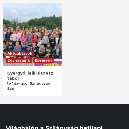
Aktualitások
Egyházaink
Esemény
Gyergyói lelki fitnesz
tábor
1 day ago
Szilágysági
Szó
Világhálón a Szilágyság hetilap!