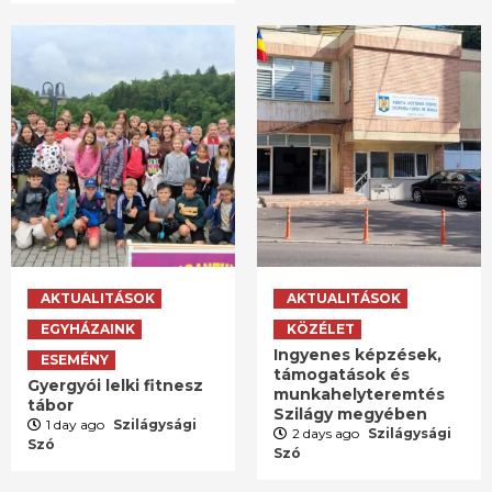
AKTUALITÁSOK
AKTUALITÁSOK
EGYHÁZAINK
KÖZÉLET
Ingyenes képzések,
ESEMÉNY
támogatások és
Gyergyói lelki fitnesz
munkahelyteremtés
tábor
Szilágy megyében
1 day ago
Szilágysági
2 days ago
Szilágysági
Szó
Szó