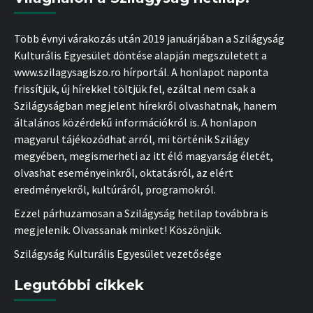
Több évnyi várakozás után 2019 januárjában a Szilágyság
Kulturális Egyesület döntése alapján megszületett a
www.szilagysagiszo.ro hírportál. A honlapot naponta
frissítjük, új hírekkel töltjük fel, ezáltal nem csak a
Szilágyságban megjelent hírekről olvashatnak, hanem
általános közérdekű információkról is. A honlapon
magyarul tájékozódhat arról, mi történik Szilágy
megyében, megismerheti az itt élő magyarság életét,
olvashat eseményeinkről, oktatásról, az elért
eredményekről, kultúráról, programokról.
Ezzel párhuzamosan a Szilágyság hetilap továbbra is
megjelenik. Olvassanak minket! Köszönjük.
Szilágyság Kulturális Egyesület vezetősége
Legutóbbi cikkek