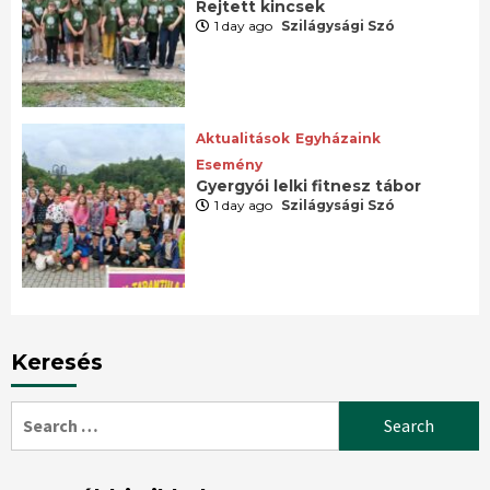
Rejtett kincsek
1 day ago
Szilágysági Szó
Aktualitások
Egyházaink
Esemény
Gyergyói lelki fitnesz tábor
1 day ago
Szilágysági Szó
Keresés
Search
for: