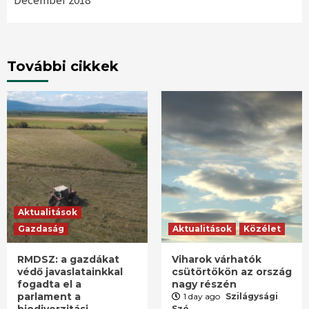
További cikkek
Aktualitások
Gazdaság
Aktualitások
Közélet
RMDSZ: a gazdákat
Viharok várhatók
védő javaslatainkkal
csütörtökön az ország
fogadta el a
nagy részén
parlament a
1 day ago
Szilágysági
biodiverzitási
Szó