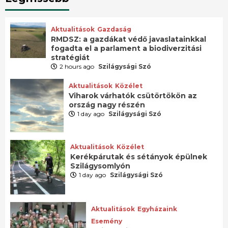
Aktualitások
Gazdaság
RMDSZ: a gazdákat védő javaslatainkkal
fogadta el a parlament a biodiverzitási
stratégiát
2 hours ago
Szilágysági Szó
Aktualitások
Közélet
Viharok várhatók csütörtökön az
ország nagy részén
1 day ago
Szilágysági Szó
Aktualitások
Közélet
Kerékpárutak és sétányok épülnek
Szilágysomlyón
1 day ago
Szilágysági Szó
Aktualitások
Egyházaink
Esemény