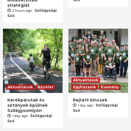
stratégiát
2 hours ago
Szilágysági
Szó
Aktualitások
Aktualitások
Közélet
Egyházaink
Esemény
Kerékpárutak és
Rejtett kincsek
sétányok épülnek
1 day ago
Szilágysági
Szilágysomlyón
Szó
1 day ago
Szilágysági
Szó