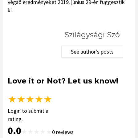
végső eredményeket 2019. június 29-én függesztik
ki.
Szilágysági Szó
See author's posts
Love it or Not? Let us know!
★
★
★
★
★
Login to submit a
rating.
0.0
★
★
★
★
★
0
reviews