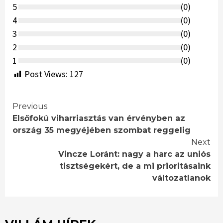
5
(
0
)
4
(
0
)
3
(
0
)
2
(
0
)
1
(
0
)
Post Views:
127
Continue
Previous
Elsőfokú viharriasztás van érvényben az
Reading
ország 35 megyéjében szombat reggelig
Next
Vincze Loránt: nagy a harc az uniós
tisztségekért, de a mi prioritásaink
változatlanok