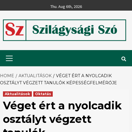
Skip
Thu. Aug 6th, 2026
to
content
Szilágysági
Primary
Menu
Szó
HOME
AKTUALITÁSOK
VÉGET ÉRT A NYOLCADIK
OSZTÁLYT VÉGZETT TANULÓK KÉPESSÉGFELMÉRŐJE
Aktualitások
Oktatás
Véget ért a nyolcadik
osztályt végzett