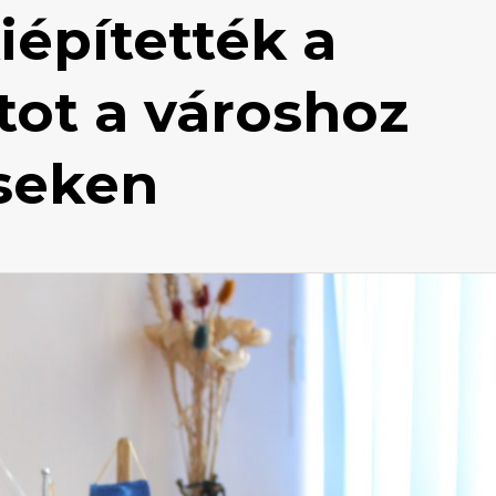
iépítették a
tot a városhoz
éseken