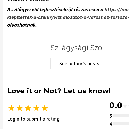
A szilágycsehi fejlesztésekről részletesen a
https://ma
kiepitettek-a-szennyvizhalozatot-a-varoshoz-tartozo
olvashatnak.
Szilágysági Szó
See author's posts
Love it or Not? Let us know!
0.0
★
★
★
★
★
★
5
Login to submit a rating.
4