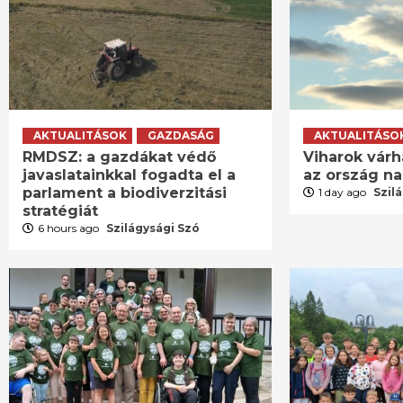
AKTUALITÁSOK
GAZDASÁG
AKTUALITÁSO
RMDSZ: a gazdákat védő
Viharok várh
javaslatainkkal fogadta el a
az ország n
parlament a biodiverzitási
1 day ago
Szil
stratégiát
6 hours ago
Szilágysági Szó