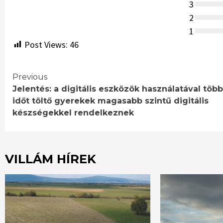
3
2
1
Post Views:
46
Continue
Previous
Jelentés: a digitális eszközök használatával több
Reading
időt töltő gyerekek magasabb szintű digitális
készségekkel rendelkeznek
VILLÁM HÍREK