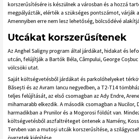
korszerűsítésére is készülnek a városban és a hozzá tart
megpályázták, elérték a szükséges pontszámot, várják a 
Amennyiben erre nem lesz lehetőség, bölcsődévé alakítj
Utcákat korszerűsítenek
Az Anghel Saligny program által járdákat, hidakat és le
utcán, felújítják a Bartók Béla, Câmpului, George Coșbuc
völcsöki utat.
Saját költségvetésből járdákat és parkolóhelyeket térk
Băsești és az Avram Iancu negyedben, a T2-T14 tömbhá
teljes felújítását, az első csomagban az Ady Endre, Arene
mihamarabb elkezdik. A második csomagban a Nucilor, Drágf
harmadikban a Prunilor és a Mogorosi földút van. Mindez
költségvetésből aszfaltréteget öntenek a Namény, Koss
Tervben van a mutoși utcák korszerűsítése, a szilágycsehi
övezetek kiépítése.