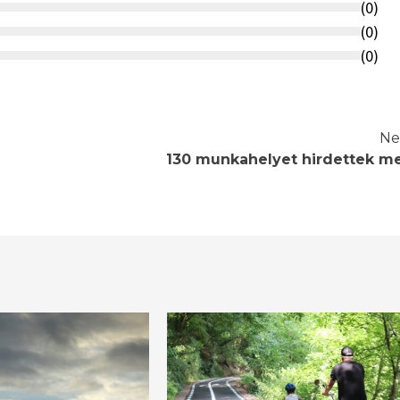
(
0
)
(
0
)
(
0
)
Ne
130 munkahelyet hirdettek m