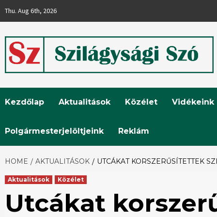
Skip
Thu. Aug 6th, 2026
to
content
Szilágysági
Kezdőlap
Aktualitások
Közélet
Vidékeink
Szó
Polgármesterjelöltjeink
Reklám
HOME
AKTUALITÁSOK
UTCÁKAT KORSZERŰSÍTETTEK SZ
Aktualitások
Közélet
Utcákat korszerű