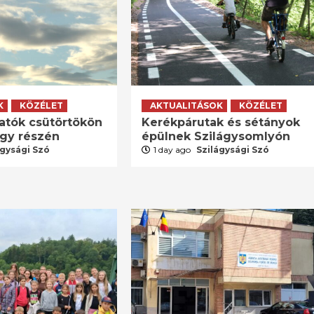
K
KÖZÉLET
AKTUALITÁSOK
KÖZÉLET
atók csütörtökön
Kerékpárutak és sétányok
agy részén
épülnek Szilágysomlyón
ágysági Szó
1 day ago
Szilágysági Szó