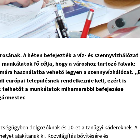
osának. A héten befejezték a víz- és szennyvízhálózat
 a munkálatok fő célja, hogy a városhoz tartozó falvak:
ámára használatba vehető legyen a szennyvízhálózat. „
di európai településnek rendelkeznie kell, ezért is
k telhetőt a munkálatok mihamarabbi befejezése
gármester.
szségügyben dolgozóknak és 10-et a tanügyi kádereknek. A
elyet alakítanak ki. Közvilágítás bővítésére és