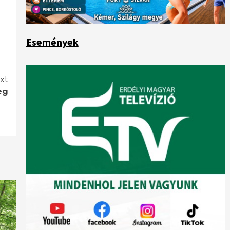
Események
xt
eg