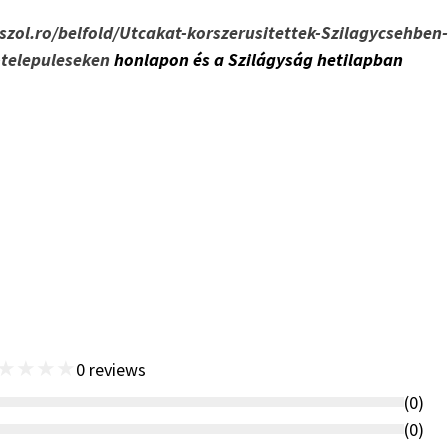
szol.ro/belfold/Utcakat-korszerusitettek-Szilagycsehben-
-telepuleseken
honlapon és a Szilágyság hetilapban
★
★
★
★
0
reviews
(
0
)
(
0
)