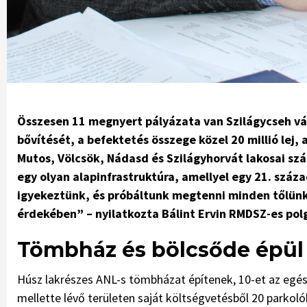
Összesen 11 megnyert pályázata van Szilágycseh vár
bővítését, a befektetés összege közel 20 millió lej,
Mutos, Völcsök, Nádasd és Szilágyhorvát lakosai sz
egy olyan alapinfrastruktúra, amellyel egy 21. száza
igyekeztünk, és próbáltunk megtenni minden tőlün
érdekében” – nyilatkozta Bálint Ervin RMDSZ-es pol
Tömbház és bölcsőde épül
Húsz lakrészes ANL-s tömbházat építenek, 10-et az egé
mellette lévő területen saját költségvetésből 20 parkolóh