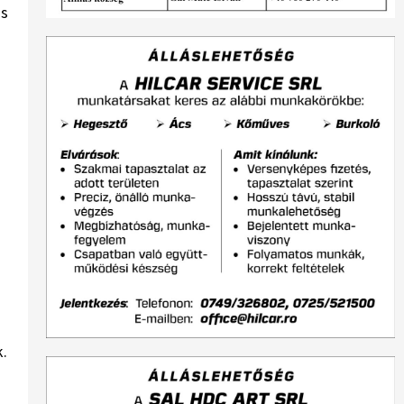
is
k.