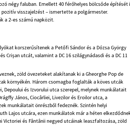
ozó négy faluban. Emellett 40 férőhelyes bölcsőde építését 
pozitív visszajelzést – ismertette a polgármester.
ák a 2-es számú napközit.
folyókat korszerűsítenek a Petőfi Sándor és a Dózsa György
 és Crișan utcát, valamint a DC 16 szilágynádasdi és a DC 11
öveznek, zöld övezeteket alakítanak ki a Gheorghe Pop de
zak környékén. Három csomagba foglalták a köves utcák
i, Depoului és Izvorului utca szerepel, melynek munkálatait
fy János, Ciocârliei, Livezilor és Eroilor utca, a
ek munkálatait önrészből fedeznék. Szintén helyi
uth Lajos utcára, ezen munkálatok már a héten elkezdődne
 Victoriei és Fântânii negyed utcáinak leaszfaltozása, zöld