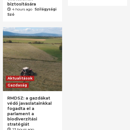
biztosítására
4 hours ago
Szilágysági
Szó
Aktualitások
Gazdaság
RMDSZ: a gazdákat
védő javaslatainkkal
fogadta el a
parlament a
biodiverzitási
stratégiát
23 hours ago