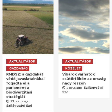
AKTUALITÁSOK
AKTUALITÁSOK
GAZDASÁG
KÖZÉLET
RMDSZ: a gazdákat
Viharok várhatók
védő javaslatainkkal
csütörtökön az ország
fogadta el a
nagy részén
parlament a
2 days ago
Szilágysági
biodiverzitási
Szó
stratégiát
23 hours ago
Szilágysági Szó