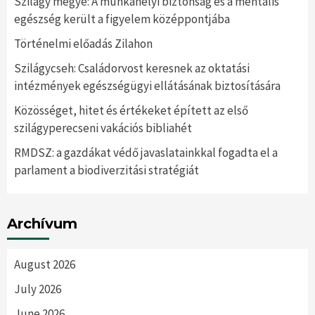
Szilágy megye: A munkahelyi biztonság és a mentális
egészség került a figyelem középpontjába
Történelmi előadás Zilahon
Szilágycseh: Családorvost keresnek az oktatási
intézmények egészségügyi ellátásának biztosítására
Közösséget, hitet és értékeket épített az első
szilágyperecseni vakációs bibliahét
RMDSZ: a gazdákat védő javaslatainkkal fogadta el a
parlament a biodiverzitási stratégiát
Archívum
August 2026
July 2026
June 2026