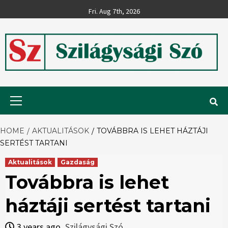
Skip
Fri. Aug 7th, 2026
to
content
Szilágysági
Primary
Menu
Szó
HOME
AKTUALITÁSOK
TOVÁBBRA IS LEHET HÁZTÁJI
SERTÉST TARTANI
Aktualitások
Gazdaság
Továbbra is lehet
háztáji sertést tartani
3 years ago
Szilágysági Szó