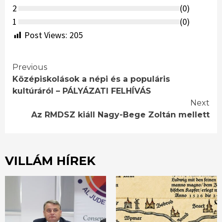
2
(
0
)
1
(
0
)
Post Views:
205
Continue
Previous
Középiskolások a népi és a populáris
Reading
kultúráról – PÁLYÁZATI FELHÍVÁS
Next
Az RMDSZ kiáll Nagy-Bege Zoltán mellett
VILLÁM HÍREK