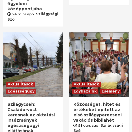
figyelem
középpontjába
24 mins ago
Szilágysági
Szó
Aktualitások
Aktualitások
Egészségügy
Egyházaink
Esemény
Szilágycseh:
Közösséget, hitet és
Családorvost
értékeket épített az
keresnek az oktatási
első szilágyperecseni
intézmények
vakációs bibliahét
egészségügyi
5 hours ago
Szilágysági
ellátásának
Szó