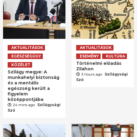
AKTUALITÁSOK
AKTUALITÁSOK
EGÉSZSÉGÜGY
ESEMÉNY
KULTÚRA
Történelmi előadás
KÖZÉLET
Zilahon
Szilágy megye: A
3 hours ago
Szilágysági
munkahelyi biztonság
Szó
és a mentális
egészség került a
figyelem
középpontjába
24 mins ago
Szilágysági
Szó