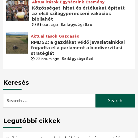
Aktualitások
Egyházaink
Esemény
Közösséget, hitet és értékeket épített
az első szilágyperecseni vakációs
bibliahét
5 hours ago
Szilágysági Szó
Aktualitások
Gazdaság
RMDSZ: a gazdákat védő javaslatainkkal
fogadta el a parlament a biodiverzitási
stratégiát
23 hours ago
Szilágysági Szó
Keresés
Search
for:
Legutóbbi cikkek