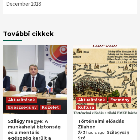
December 2018
További cikkek
Aktualitások
Aktualitások
Esemény
Egészségügy
Közélet
Kultúra
Szilágy megye: A
Történelmi előadás
munkahelyi biztonság
Zilahon
és a mentális
3 hours ago
Szilágysági
egészség került a
Szó