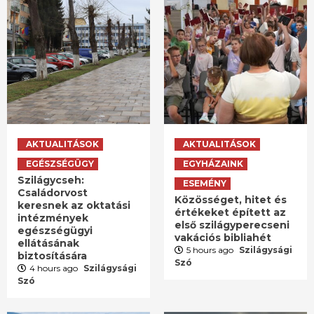
AKTUALITÁSOK
AKTUALITÁSOK
EGÉSZSÉGÜGY
EGYHÁZAINK
Szilágycseh:
ESEMÉNY
Családorvost
Közösséget, hitet és
keresnek az oktatási
értékeket épített az
intézmények
első szilágyperecseni
egészségügyi
vakációs bibliahét
ellátásának
5 hours ago
Szilágysági
biztosítására
Szó
4 hours ago
Szilágysági
Szó