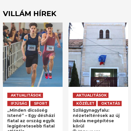
VILLÁM HÍREK
AKTUALITÁSOK
AKTUALITÁSOK
IFJÚSÁG
SPORT
KÖZÉLET
OKTATÁS
„Minden dicsőség
Szilágynagyfalu:
Istené” – Egy désházi
nézeteltérések az új
fiatal az ország egyik
iskola megépítése
legígéretesebb fiatal
körül