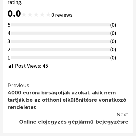
rating.
0.0
★
★
★
★
★
0
reviews
5
(
0
)
4
(
0
)
3
(
0
)
2
(
0
)
1
(
0
)
Post Views:
45
Continue
Previous
4000 euróra bírságolják azokat, akik nem
Reading
tartják be az otthoni elkülönítésre vonatkozó
rendeletet
Next
Online előjegyzés gépjármű-bejegyzésre