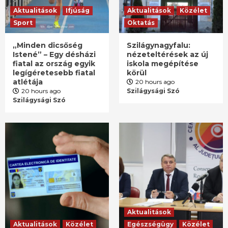
Aktualitások
Ifjúság
Aktualitások
Közélet
Sport
Oktatás
„Minden dicsőség
Szilágynagyfalu:
Istené” – Egy désházi
nézeteltérések az új
fiatal az ország egyik
iskola megépítése
legígéretesebb fiatal
körül
atlétája
20 hours ago
20 hours ago
Szilágysági Szó
Szilágysági Szó
Aktualitások
Aktualitások
Közélet
Egészségügy
Közélet