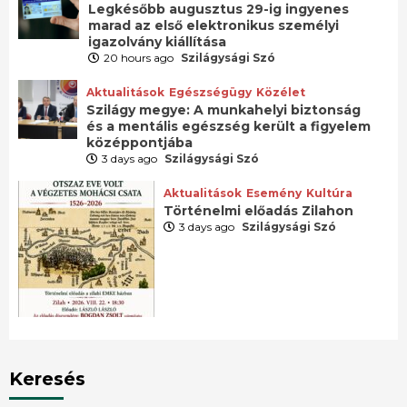
Legkésőbb augusztus 29-ig ingyenes
marad az első elektronikus személyi
igazolvány kiállítása
20 hours ago
Szilágysági Szó
Aktualitások
Egészségügy
Közélet
Szilágy megye: A munkahelyi biztonság
és a mentális egészség került a figyelem
középpontjába
3 days ago
Szilágysági Szó
Aktualitások
Esemény
Kultúra
Történelmi előadás Zilahon
3 days ago
Szilágysági Szó
Keresés