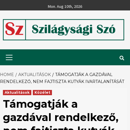
Skip
Mon. Aug 10th, 2026
to
content
Szilágysági
Primary
Menu
Szó
HOME
AKTUALITÁSOK
TÁMOGATJÁK A GAZDÁVAL
RENDELKEZŐ, NEM FAJTISZTA KUTYÁK IVARTALANÍTÁSÁT
Aktualitások
Közélet
Támogatják a
gazdával rendelkező,