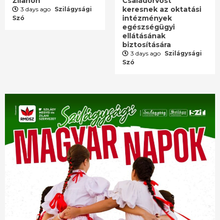
Zilahon
Családorvost
keresnek az oktatási
3 days ago
Szilágysági
intézmények
Szó
egészségügyi
ellátásának
biztosítására
3 days ago
Szilágysági
Szó