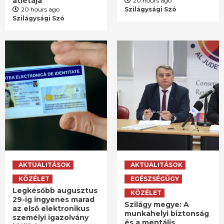
atlétája
20 hours ago
20 hours ago
Szilágysági Szó
Szilágysági Szó
AKTUALITÁSOK
AKTUALITÁSOK
KÖZÉLET
EGÉSZSÉGÜGY
Legkésőbb augusztus
KÖZÉLET
29-ig ingyenes marad
Szilágy megye: A
az első elektronikus
munkahelyi biztonság
személyi igazolvány
és a mentális