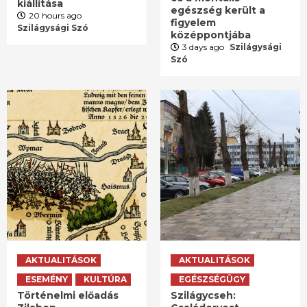
kiállítása
egészség került a
20 hours ago
figyelem
Szilágysági Szó
középpontjába
3 days ago
Szilágysági
Szó
AKTUALITÁSOK
AKTUALITÁSOK
ESEMÉNY
KULTÚRA
EGÉSZSÉGÜGY
Történelmi előadás
Szilágycseh: