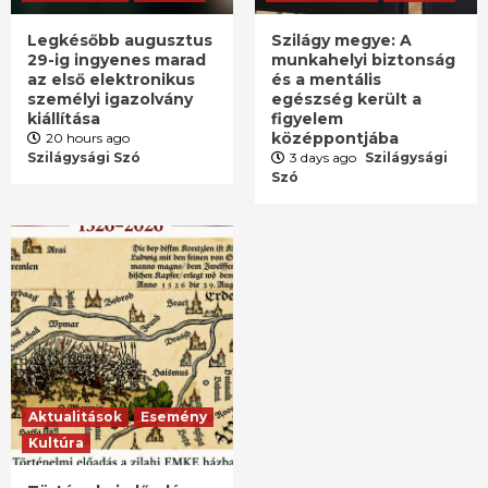
Legkésőbb augusztus
Szilágy megye: A
29-ig ingyenes marad
munkahelyi biztonság
az első elektronikus
és a mentális
személyi igazolvány
egészség került a
kiállítása
figyelem
középpontjába
20 hours ago
Szilágysági Szó
3 days ago
Szilágysági
Szó
Aktualitások
Esemény
Kultúra