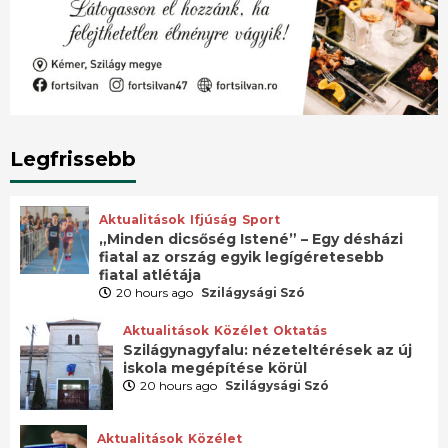
Legfrissebb
Aktualitások
Ifjúság
Sport
„Minden dicsőség Istené” – Egy désházi
fiatal az ország egyik legígéretesebb
fiatal atlétája
20 hours ago
Szilágysági Szó
Aktualitások
Közélet
Oktatás
Szilágynagyfalu: nézeteltérések az új
iskola megépítése körül
20 hours ago
Szilágysági Szó
Aktualitások
Közélet