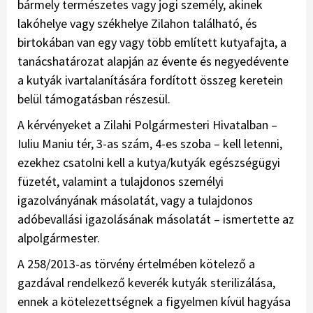
bármely természetes vagy jogi személy, akinek
lakóhelye vagy székhelye Zilahon található, és
birtokában van egy vagy több említett kutyafajta, a
tanácshatározat alapján az évente és negyedévente
a kutyák ivartalanítására fordított összeg keretein
belül támogatásban részesül.
A kérvényeket a Zilahi Polgármesteri Hivatalban –
Iuliu Maniu tér, 3-as szám, 4-es szoba – kell letenni,
ezekhez csatolni kell a kutya/kutyák egészségügyi
füzetét, valamint a tulajdonos személyi
igazolványának másolatát, vagy a tulajdonos
adóbevallási igazolásának másolatát – ismertette az
alpolgármester.
A 258/2013-as törvény értelmében kötelező a
gazdával rendelkező keverék kutyák sterilizálása,
ennek a kötelezettségnek a figyelmen kívül hagyása