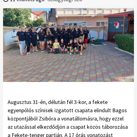
Augusztus 31-én, délután fél 3-kor, a fekete
egyenpólós színisek izgatott csapata elindult Bagos
központjából Zsibóra a vonatállomásra, hogy ezzel
az utazással elkezdődjön a csapat közös táborozása
a Fekete-tenger partján. A 17 órás vonatozást