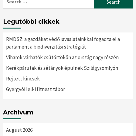
for:
Legutóbbi cikkek
RMDSZ: a gazdákat védő javaslatainkkal fogadta el a
parlament a biodiverzitási stratégiát
Viharok várhatók csütörtökön az ország nagy részén
Kerékpárutak és sétányok épülnek Szilágysomlyón
Rejtett kincsek
Gyergyói lelki fitnesz tábor
Archívum
August 2026