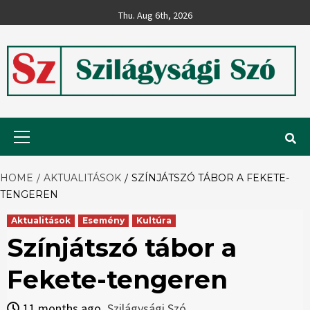
Skip
Thu. Aug 6th, 2026
to
content
Szilágysági
Primary
Menu
Szó
HOME
AKTUALITÁSOK
SZÍNJÁTSZÓ TÁBOR A FEKETE-
TENGEREN
Aktualitások
Esemény
Kultúra
Színjátszó tábor a
Fekete-tengeren
11 months ago
Szilágysági Szó