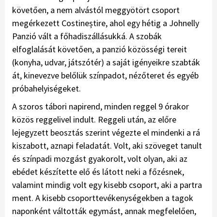
követően, a nem alvástól meggyötört csoport
megérkezett Costineștire, ahol egy hétig a Johnelly
Panzió vált a főhadiszállásukká. A szobák
elfoglalását követően, a panzió közösségi tereit
(konyha, udvar, játszótér) a saját igényeikre szabták
át, kinevezve belőlük színpadot, nézőteret és egyéb
próbahelyiségeket.
A szoros tábori napirend, minden reggel 9 órakor
közös reggelivel indult. Reggeli után, az előre
lejegyzett beosztás szerint végezte el mindenki a rá
kiszabott, aznapi feladatát. Volt, aki szöveget tanult
és színpadi mozgást gyakorolt, volt olyan, aki az
ebédet készítette elő és látott neki a főzésnek,
valamint mindig volt egy kisebb csoport, aki a partra
ment. A kisebb csoporttevékenységekben a tagok
naponként váltották egymást, annak megfelelően,