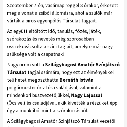
Szeptember 7-én, vasárnap reggel 8 órakor, érkezett
meg a vonat a zsibói állomásra, ahol a szülők már
várták a piros egyenpólós Társulat tagjait.
Az együtt eltöltött idő, tanulás, főzés, játék,
szórakozás és nevetés még szorosabban
összekovácsolta a színi tagjait, amelyre már nagy
szüksége volt a csapatnak!
Nagy öröm volt a
Szilágybagosi Amatőr Színjátszó
Társulat
tagjai számára, hogy ezt az élményekkel
teli hetet megoszthatta
Bernáth István
polgármester úrral és családjával, valamint a
mindenkori buszvezetőjükkel,
Nagy Lajossal
(Öcsivel) és családjával, akik kivették a részüket épp
úgy a munkából mint a szórakozásból.
A Szilágybagosi Amatőr Színjátszó Társulat vezetői