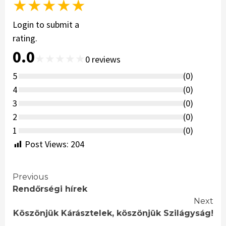
★
★
★
★
★
Login to submit a
rating.
0.0
★
★
★
★
★
0
reviews
5
(
0
)
4
(
0
)
3
(
0
)
2
(
0
)
1
(
0
)
Post Views:
204
Continue
Previous
Rendőrségi hírek
Reading
Next
Köszönjük Kárásztelek, köszönjük Szilágyság!