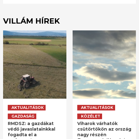
VILLÁM HÍREK
AKTUALITÁSOK
AKTUALITÁSOK
GAZDASÁG
KÖZÉLET
RMDSZ: a gazdákat
Viharok várhatók
védő javaslatainkkal
csütörtökön az ország
fogadta el a
nagy részén