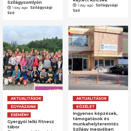
Rejtett kincsek
Szilágysomlyón
1 day ago
Szilágysági
1 day ago
Szilágysági
Szó
Szó
AKTUALITÁSOK
AKTUALITÁSOK
EGYHÁZAINK
KÖZÉLET
Ingyenes képzések,
ESEMÉNY
támogatások és
Gyergyói lelki fitnesz
munkahelyteremtés
tábor
Szilágy megyében