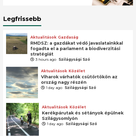
Legfrissebb
Aktualitások
Gazdaság
RMDSZ: a gazdákat védő javaslatainkkal
fogadta el a parlament a biodiverzitási
stratégiát
3 hours ago
Szilágysági Szó
Aktualitások
Közélet
Viharok várhatók csütörtökön az
ország nagy részén
1 day ago
Szilágysági Szó
Aktualitások
Közélet
Kerékpárutak és sétányok épülnek
Szilágysomlyón
1 day ago
Szilágysági Szó