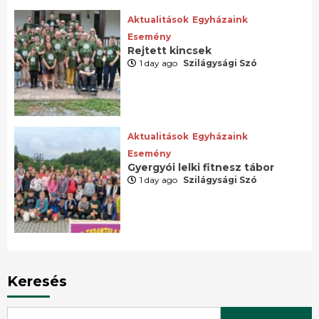
Aktualitások
Egyházaink
Esemény
Rejtett kincsek
1 day ago
Szilágysági Szó
Aktualitások
Egyházaink
Esemény
Gyergyói lelki fitnesz tábor
1 day ago
Szilágysági Szó
Keresés
Search