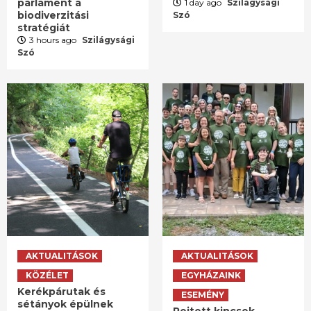
parlament a
1 day ago
Szilágysági
biodiverzitási
Szó
stratégiát
3 hours ago
Szilágysági
Szó
AKTUALITÁSOK
AKTUALITÁSOK
KÖZÉLET
EGYHÁZAINK
Kerékpárutak és
ESEMÉNY
sétányok épülnek