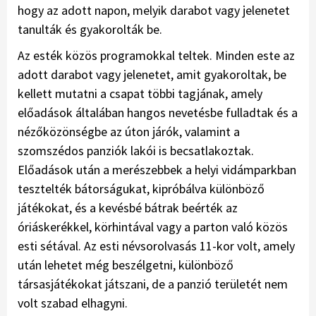
hogy az adott napon, melyik darabot vagy jelenetet
tanulták és gyakorolták be.
Az esték közös programokkal teltek. Minden este az
adott darabot vagy jelenetet, amit gyakoroltak, be
kellett mutatni a csapat többi tagjának, amely
előadások általában hangos nevetésbe fulladtak és a
nézőközönségbe az úton járók, valamint a
szomszédos panziók lakói is becsatlakoztak.
Előadások után a merészebbek a helyi vidámparkban
tesztelték bátorságukat, kipróbálva különböző
játékokat, és a kevésbé bátrak beérték az
óriáskerékkel, körhintával vagy a parton való közös
esti sétával. Az esti névsorolvasás 11-kor volt, amely
után lehetet még beszélgetni, különböző
társasjátékokat játszani, de a panzió területét nem
volt szabad elhagyni.