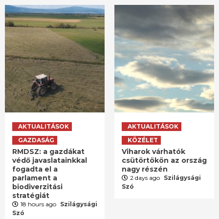
AKTUALITÁSOK
AKTUALITÁSOK
GAZDASÁG
KÖZÉLET
RMDSZ: a gazdákat
Viharok várhatók
védő javaslatainkkal
csütörtökön az ország
fogadta el a
nagy részén
parlament a
2 days ago
Szilágysági
biodiverzitási
Szó
stratégiát
18 hours ago
Szilágysági
Szó