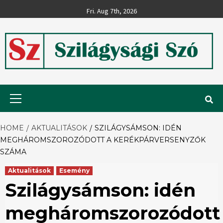
Skip
Fri. Aug 7th, 2026
to
content
Szilágysági
Primary
Menu
Szó
HOME
AKTUALITÁSOK
SZILÁGYSÁMSON: IDÉN
MEGHÁROMSZOROZÓDOTT A KERÉKPÁRVERSENYZŐK
SZÁMA
Aktualitások
Esemény
Szilágysámson: idén
megháromszorozódott