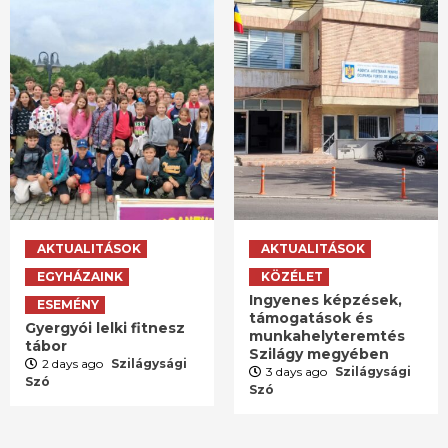
AKTUALITÁSOK
AKTUALITÁSOK
EGYHÁZAINK
KÖZÉLET
Ingyenes képzések,
ESEMÉNY
támogatások és
Gyergyói lelki fitnesz
munkahelyteremtés
tábor
Szilágy megyében
2 days ago
Szilágysági
3 days ago
Szilágysági
Szó
Szó