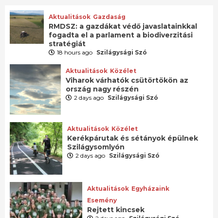
Aktualitások
Gazdaság
RMDSZ: a gazdákat védő javaslatainkkal
fogadta el a parlament a biodiverzitási
stratégiát
18 hours ago
Szilágysági Szó
Aktualitások
Közélet
Viharok várhatók csütörtökön az
ország nagy részén
2 days ago
Szilágysági Szó
Aktualitások
Közélet
Kerékpárutak és sétányok épülnek
Szilágysomlyón
2 days ago
Szilágysági Szó
Aktualitások
Egyházaink
Esemény
Rejtett kincsek