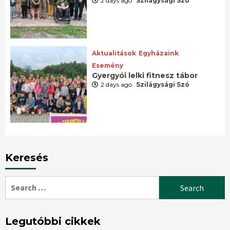
2 days ago
Szilágysági Szó
Aktualitások
Egyházaink
Esemény
Gyergyói lelki fitnesz tábor
2 days ago
Szilágysági Szó
Keresés
Search
for:
Legutóbbi cikkek