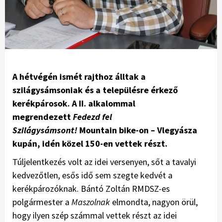
A hétvégén ismét rajthoz álltak a
szilágysámsoniak és a településre érkező
kerékpárosok. A II. alkalommal
megrendezett
Fedezd fel
Szilágysámsont!
Mountain bike-on – Vlegyásza
kupán, idén közel 150-en vettek részt.
Túljelentkezés volt az idei versenyen, sőt a tavalyi
kedvezőtlen, esős idő sem szegte kedvét a
kerékpározóknak. Bántó Zoltán RMDSZ-es
polgármester a
Maszolnak
elmondta, nagyon örül,
hogy ilyen szép számmal vettek részt az idei