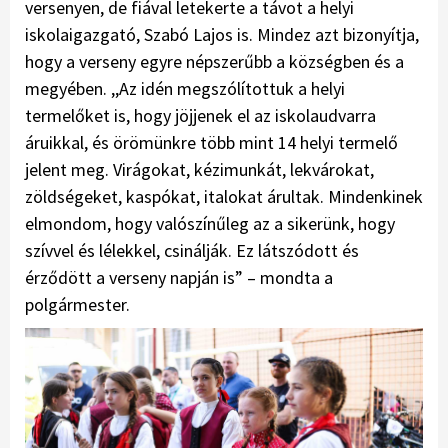
versenyen, de fiával letekerte a távot a helyi
iskolaigazgató, Szabó Lajos is. Mindez azt bizonyítja,
hogy a verseny egyre népszerűbb a községben és a
megyében. ,,Az idén megszólítottuk a helyi
termelőket is, hogy jöjjenek el az iskolaudvarra
áruikkal, és örömünkre több mint 14 helyi termelő
jelent meg. Virágokat, kézimunkát, lekvárokat,
zöldségeket, kaspókat, italokat árultak. Mindenkinek
elmondom, hogy valószínűleg az a sikerünk, hogy
szívvel és lélekkel, csinálják. Ez látszódott és
érződött a verseny napján is” – mondta a
polgármester.