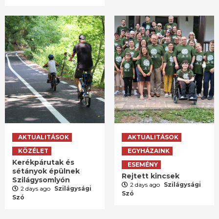
AKTUALITÁSOK
AKTUALITÁSOK
KÖZÉLET
EGYHÁZAINK
Kerékpárutak és
ESEMÉNY
sétányok épülnek
Rejtett kincsek
Szilágysomlyón
2 days ago
Szilágysági
2 days ago
Szilágysági
Szó
Szó