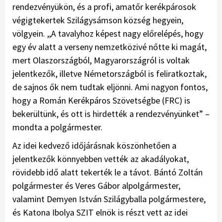
rendezvényükön, és a profi, amatőr kerékpárosok
végigtekertek Szilágysámson község hegyein,
völgyein. ,,A tavalyhoz képest nagy előrelépés, hogy
egy év alatt a verseny nemzetközivé nőtte ki magát,
mert Olaszországból, Magyarországról is voltak
jelentkezők, illetve Németországból is feliratkoztak,
de sajnos ők nem tudtak eljönni. Ami nagyon fontos,
hogy a Román Kerékpáros Szövetségbe (FRC) is
bekerültünk, és ott is hirdették a rendezvényünket” –
mondta a polgármester.
Az idei kedvező időjárásnak köszönhetően a
jelentkezők könnyebben vették az akadályokat,
rövidebb idő alatt tekerték le a távot. Bántó Zoltán
polgármester és Veres Gábor alpolgármester,
valamint Demyen István Szilágyballa polgármestere,
és Katona Ibolya SZIT elnök is részt vett az idei