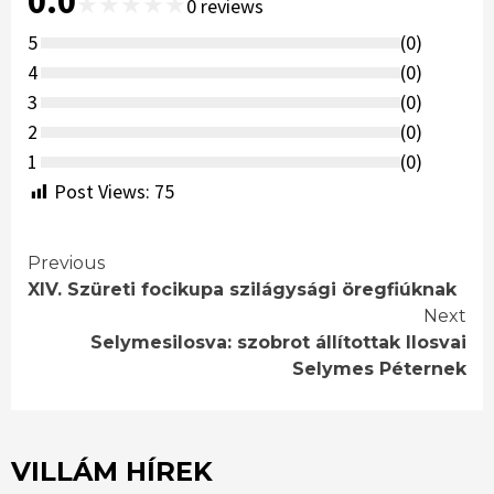
0.0
★
★
★
★
★
0
reviews
5
(
0
)
4
(
0
)
3
(
0
)
2
(
0
)
1
(
0
)
Post Views:
75
Continue
Previous
XIV. Szüreti focikupa szilágysági öregfiúknak
Reading
Next
Selymesilosva: szobrot állítottak Ilosvai
Selymes Péternek
VILLÁM HÍREK