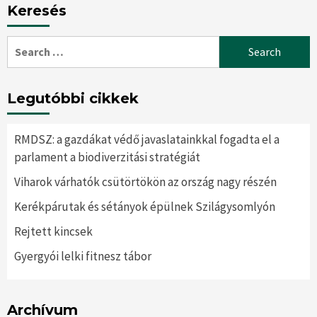
Keresés
Search
for:
Legutóbbi cikkek
RMDSZ: a gazdákat védő javaslatainkkal fogadta el a
parlament a biodiverzitási stratégiát
Viharok várhatók csütörtökön az ország nagy részén
Kerékpárutak és sétányok épülnek Szilágysomlyón
Rejtett kincsek
Gyergyói lelki fitnesz tábor
Archívum