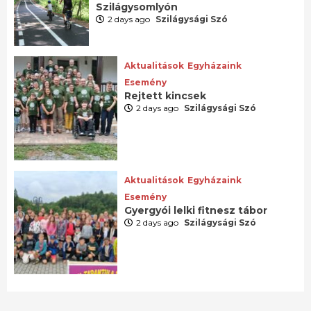
Szilágysomlyón
2 days ago
Szilágysági Szó
Aktualitások
Egyházaink
Esemény
Rejtett kincsek
2 days ago
Szilágysági Szó
Aktualitások
Egyházaink
Esemény
Gyergyói lelki fitnesz tábor
2 days ago
Szilágysági Szó