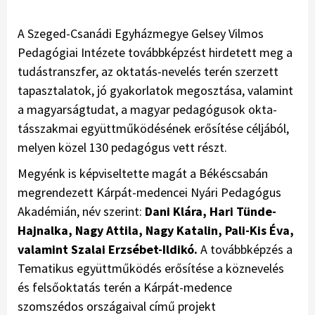
A Szeged-Csanádi Egyházme­gye Gelsey Vilmos
Pedagógiai Intézete továbbképzést hirdetett meg a
tudástranszfer, az oktatás-nevelés terén szerzett
tapasztalatok, jó gyakor­latok megosztása, valamint
a magyar­ságtudat, a magyar pedagógusok ok­ta­
tásszakmai együttműködésének e­rő­sí­tése céljából,
melyen közel 130 peda­gógus vett részt.
Megyénk is képviseltette magát a Békéscsabán
megrendezett Kárpát-medencei Nyári Peda­gógus
Akadémián, név szerint:
Dani Klára, Hari Tünde-
Hajnalka, Nagy Attila, Nagy Katalin, Pali-Kis Éva,
vala­mint Szalai Erzsébet-Ildikó.
A tovább­képzés a
Tematikus együttműködés erősítése a köznevelés
és felsőoktatás terén a Kárpát-medence
szomszédos országaival című projekt