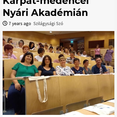
Kárpát-medencei
Nyári Akadémián
7 years ago
Szilágysági Szó