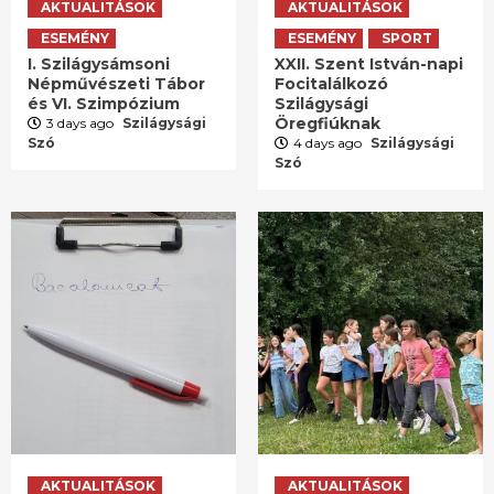
AKTUALITÁSOK
AKTUALITÁSOK
ESEMÉNY
ESEMÉNY
SPORT
I. Szilágysámsoni
XXII. Szent István-napi
Népművészeti Tábor
Focitalálkozó
és VI. Szimpózium
Szilágysági
Öregfiúknak
3 days ago
Szilágysági
Szó
4 days ago
Szilágysági
Szó
AKTUALITÁSOK
AKTUALITÁSOK