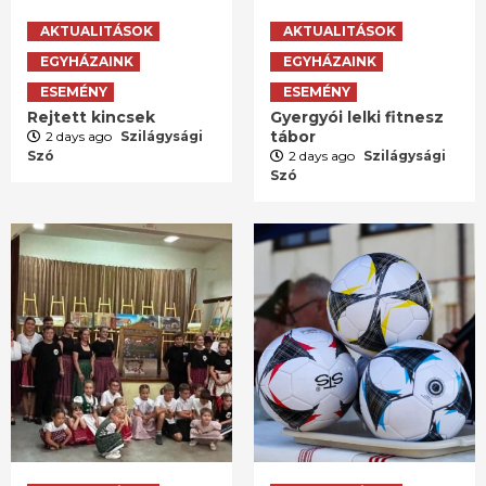
AKTUALITÁSOK
AKTUALITÁSOK
EGYHÁZAINK
EGYHÁZAINK
ESEMÉNY
ESEMÉNY
Rejtett kincsek
Gyergyói lelki fitnesz
tábor
2 days ago
Szilágysági
Szó
2 days ago
Szilágysági
Szó