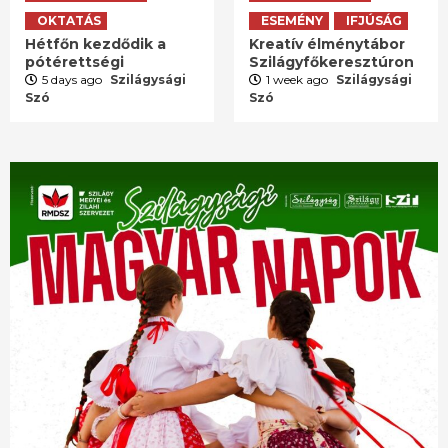
OKTATÁS
ESEMÉNY
IFJÚSÁG
Hétfőn kezdődik a
Kreatív élménytábor
pótérettségi
Szilágyfőkeresztúron
5 days ago
Szilágysági
1 week ago
Szilágysági
Szó
Szó