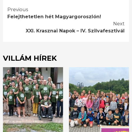
Continue
Previous
Felejthetetlen hét Magyargoroszlón!
Reading
Next
XXI. Krasznai Napok – IV. Szilvafesztivál
VILLÁM HÍREK