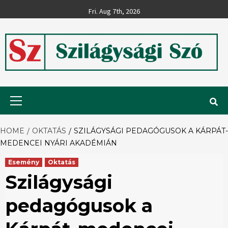
Skip
Fri. Aug 7th, 2026
to
content
Szilágysági
Primary
Menu
Szó
HOME
OKTATÁS
SZILÁGYSÁGI PEDAGÓGUSOK A KÁRPÁT-
MEDENCEI NYÁRI AKADÉMIÁN
Esemény
Oktatás
Szilágysági
pedagógusok a