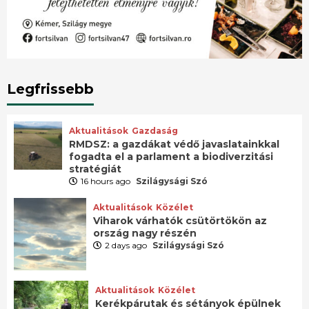
Legfrissebb
Aktualitások
Gazdaság
RMDSZ: a gazdákat védő javaslatainkkal
fogadta el a parlament a biodiverzitási
stratégiát
16 hours ago
Szilágysági Szó
Aktualitások
Közélet
Viharok várhatók csütörtökön az
ország nagy részén
2 days ago
Szilágysági Szó
Aktualitások
Közélet
Kerékpárutak és sétányok épülnek