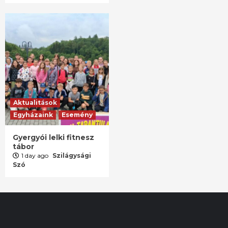
Aktualitások
Egyházaink
Esemény
Gyergyói lelki fitnesz
tábor
1 day ago
Szilágysági
Szó