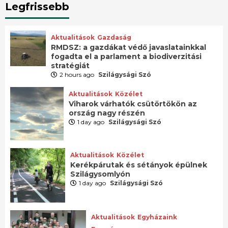
Legfrissebb
Aktualitások
Gazdaság
RMDSZ: a gazdákat védő javaslatainkkal
fogadta el a parlament a biodiverzitási
stratégiát
2 hours ago
Szilágysági Szó
Aktualitások
Közélet
Viharok várhatók csütörtökön az
ország nagy részén
1 day ago
Szilágysági Szó
Aktualitások
Közélet
Kerékpárutak és sétányok épülnek
Szilágysomlyón
1 day ago
Szilágysági Szó
Aktualitások
Egyházaink