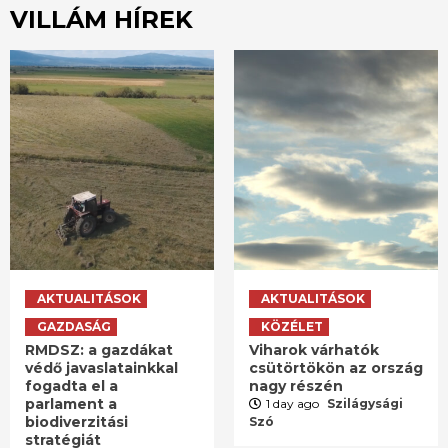
VILLÁM HÍREK
AKTUALITÁSOK
AKTUALITÁSOK
GAZDASÁG
KÖZÉLET
RMDSZ: a gazdákat
Viharok várhatók
védő javaslatainkkal
csütörtökön az ország
fogadta el a
nagy részén
parlament a
1 day ago
Szilágysági
biodiverzitási
Szó
stratégiát