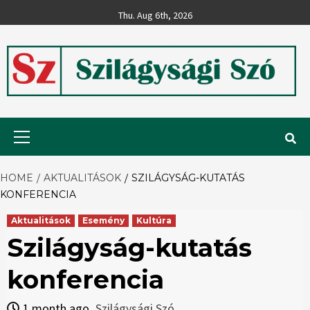
Skip
Thu. Aug 6th, 2026
to
content
Szilágysági
Primary
Menu
Szó
HOME
AKTUALITÁSOK
SZILÁGYSÁG-KUTATÁS
KONFERENCIA
Aktualitások
Esemény
Kultúra
Szilágyság-kutatás
konferencia
1 month ago
Szilágysági Szó