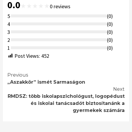
0.0
★
★
★
★
★
0
reviews
5
(
0
)
4
(
0
)
3
(
0
)
2
(
0
)
1
(
0
)
Post Views:
452
Continue
Previous
„Aszakkör” ismét Sarmaságon
Reading
Next
RMDSZ: több iskolapszichológust, logopédust
és iskolai tanácsadót biztosítanánk a
gyermekek számára