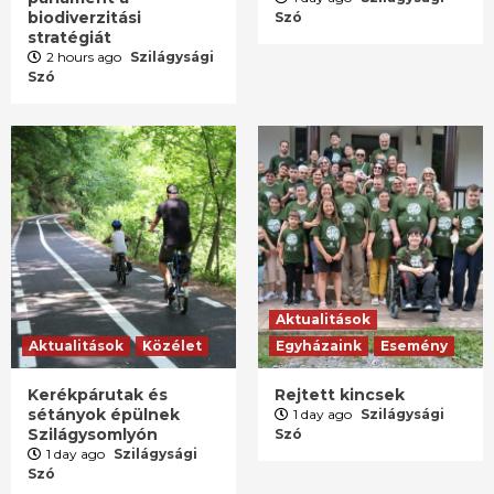
biodiverzitási
Szó
stratégiát
2 hours ago
Szilágysági
Szó
Aktualitások
Aktualitások
Közélet
Egyházaink
Esemény
Kerékpárutak és
Rejtett kincsek
sétányok épülnek
1 day ago
Szilágysági
Szilágysomlyón
Szó
1 day ago
Szilágysági
Szó