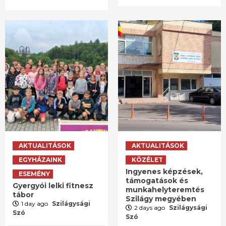
AKTUALITÁSOK
AKTUALITÁSOK
EGYHÁZAINK
KÖZÉLET
Ingyenes képzések,
ESEMÉNY
támogatások és
Gyergyói lelki fitnesz
munkahelyteremtés
tábor
Szilágy megyében
1 day ago
Szilágysági
2 days ago
Szilágysági
Szó
Szó