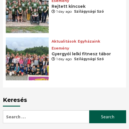
Esemény
Rejtett kincsek
1 day ago
Szilágysági Szó
Aktualitások
Egyházaink
Esemény
Gyergyói lelki fitnesz tábor
1 day ago
Szilágysági Szó
Keresés
Search
for: