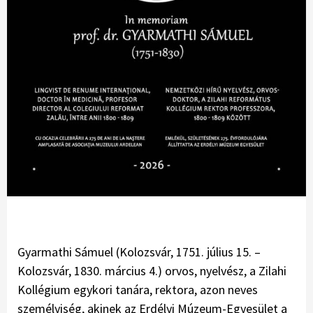
Gyarmathi Sámuel (Kolozsvár, 1751. július 15. –
Kolozsvár, 1830. március 4.) orvos, nyelvész, a Zilahi
Kollégium egykori tanára, rektora, azon neves
személyiség, akinek az Erdélyi Múzeum-Egyesület a