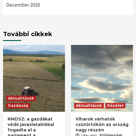
December 2018
További cikkek
Aktualitások
Gazdaság
Aktualitások
Közélet
RMDSZ: a gazdákat
Viharok várhatók
védő javaslatainkkal
csütörtökön az ország
fogadta el a
nagy részén
parlament a
1 day ago
Szilágysági