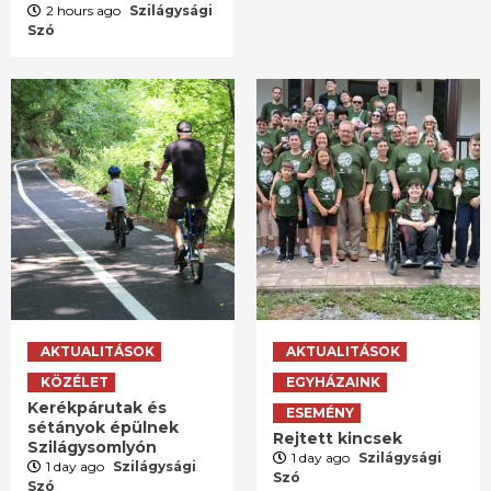
2 hours ago
Szilágysági
Szó
AKTUALITÁSOK
AKTUALITÁSOK
KÖZÉLET
EGYHÁZAINK
Kerékpárutak és
ESEMÉNY
sétányok épülnek
Rejtett kincsek
Szilágysomlyón
1 day ago
Szilágysági
1 day ago
Szilágysági
Szó
Szó