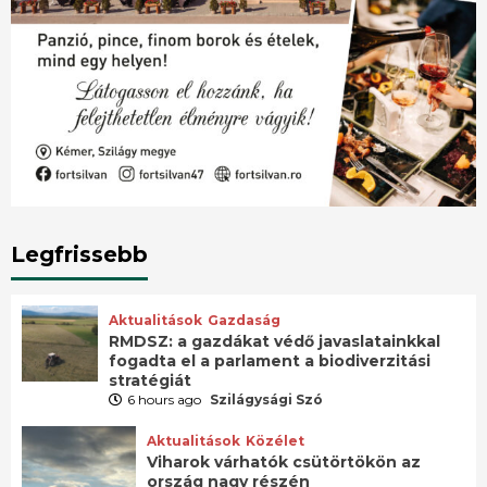
Legfrissebb
Aktualitások
Gazdaság
RMDSZ: a gazdákat védő javaslatainkkal
fogadta el a parlament a biodiverzitási
stratégiát
6 hours ago
Szilágysági Szó
Aktualitások
Közélet
Viharok várhatók csütörtökön az
ország nagy részén