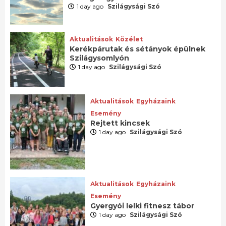
1 day ago
Szilágysági Szó
Aktualitások
Közélet
Kerékpárutak és sétányok épülnek
Szilágysomlyón
1 day ago
Szilágysági Szó
Aktualitások
Egyházaink
Esemény
Rejtett kincsek
1 day ago
Szilágysági Szó
Aktualitások
Egyházaink
Esemény
Gyergyói lelki fitnesz tábor
1 day ago
Szilágysági Szó