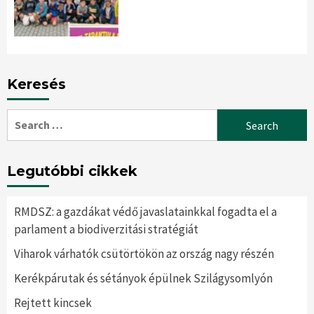
Keresés
Search
for:
Legutóbbi cikkek
RMDSZ: a gazdákat védő javaslatainkkal fogadta el a
parlament a biodiverzitási stratégiát
Viharok várhatók csütörtökön az ország nagy részén
Kerékpárutak és sétányok épülnek Szilágysomlyón
Rejtett kincsek