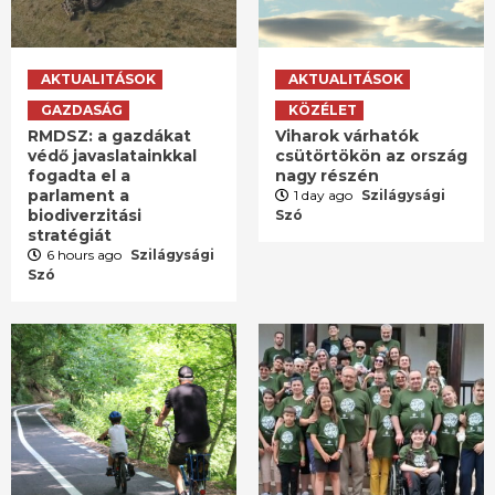
AKTUALITÁSOK
AKTUALITÁSOK
GAZDASÁG
KÖZÉLET
RMDSZ: a gazdákat
Viharok várhatók
védő javaslatainkkal
csütörtökön az ország
fogadta el a
nagy részén
parlament a
1 day ago
Szilágysági
biodiverzitási
Szó
stratégiát
6 hours ago
Szilágysági
Szó