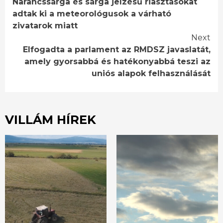
Narancssárga és sárga jelzésű riasztásokat
Reading
adtak ki a meteorológusok a várható
zivatarok miatt
Next
Elfogadta a parlament az RMDSZ javaslatát,
amely gyorsabbá és hatékonyabbá teszi az
uniós alapok felhasználását
VILLÁM HÍREK