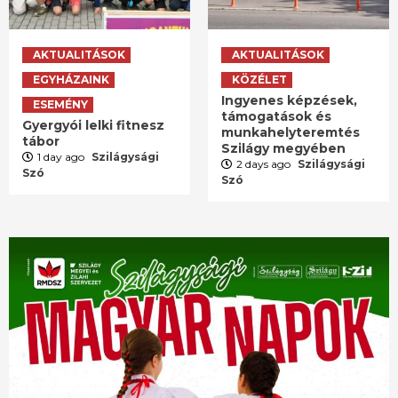
AKTUALITÁSOK
AKTUALITÁSOK
EGYHÁZAINK
KÖZÉLET
Ingyenes képzések,
ESEMÉNY
támogatások és
Gyergyói lelki fitnesz
munkahelyteremtés
tábor
Szilágy megyében
1 day ago
Szilágysági
2 days ago
Szilágysági
Szó
Szó