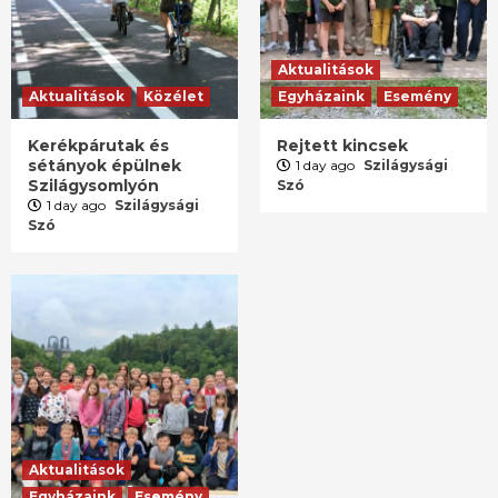
Aktualitások
Aktualitások
Közélet
Egyházaink
Esemény
Kerékpárutak és
Rejtett kincsek
sétányok épülnek
1 day ago
Szilágysági
Szilágysomlyón
Szó
1 day ago
Szilágysági
Szó
Aktualitások
Egyházaink
Esemény