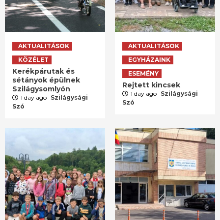
AKTUALITÁSOK
AKTUALITÁSOK
KÖZÉLET
EGYHÁZAINK
Kerékpárutak és
ESEMÉNY
sétányok épülnek
Rejtett kincsek
Szilágysomlyón
1 day ago
Szilágysági
1 day ago
Szilágysági
Szó
Szó