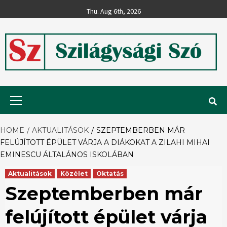
Skip
Thu. Aug 6th, 2026
to
content
Szilágysági
Primary
Menu
Szó
HOME
AKTUALITÁSOK
SZEPTEMBERBEN MÁR
FELÚJÍTOTT ÉPÜLET VÁRJA A DIÁKOKAT A ZILAHI MIHAI
EMINESCU ÁLTALÁNOS ISKOLÁBAN
Aktualitások
Közélet
Oktatás
Szeptemberben már
felújított épület várja