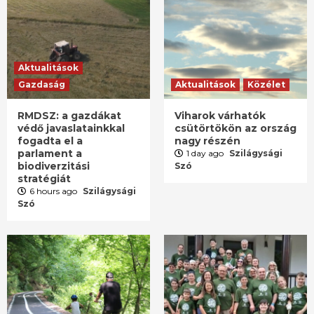
Aktualitások
Gazdaság
Aktualitások
Közélet
RMDSZ: a gazdákat
Viharok várhatók
védő javaslatainkkal
csütörtökön az ország
fogadta el a
nagy részén
parlament a
1 day ago
Szilágysági
biodiverzitási
Szó
stratégiát
6 hours ago
Szilágysági
Szó