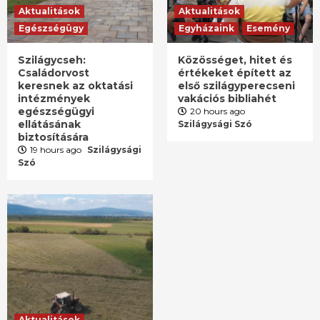
Aktualitások
Aktualitások
Egészségügy
Egyházaink
Esemény
Szilágycseh:
Közösséget, hitet és
Családorvost
értékeket épített az
keresnek az oktatási
első szilágyperecseni
intézmények
vakációs bibliahét
egészségügyi
20 hours ago
ellátásának
Szilágysági Szó
biztosítására
19 hours ago
Szilágysági
Szó
Aktualitások