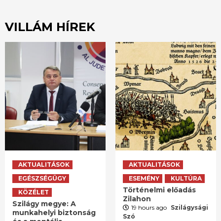
VILLÁM HÍREK
AKTUALITÁSOK
AKTUALITÁSOK
EGÉSZSÉGÜGY
ESEMÉNY
KULTÚRA
Történelmi előadás
KÖZÉLET
Zilahon
Szilágy megye: A
19 hours ago
Szilágysági
munkahelyi biztonság
Szó