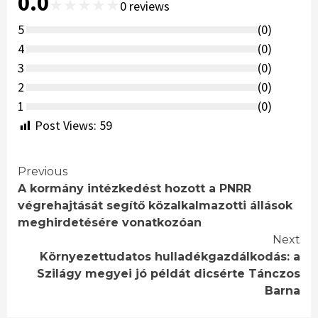
0.0
★
★
★
★
★
0
reviews
5
(
0
)
4
(
0
)
3
(
0
)
2
(
0
)
1
(
0
)
Post Views:
59
Continue
Previous
A kormány intézkedést hozott a PNRR
Reading
végrehajtását segítő közalkalmazotti állások
meghirdetésére vonatkozóan
Next
Környezettudatos hulladékgazdálkodás: a
Szilágy megyei jó példát dicsérte Tánczos
Barna