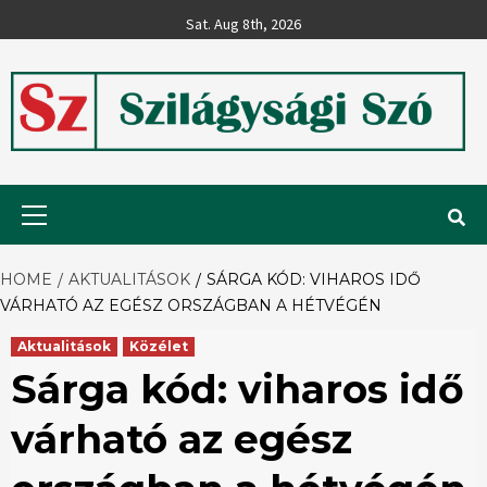
Skip
Sat. Aug 8th, 2026
to
content
Szilágysági
Primary
Menu
Szó
HOME
AKTUALITÁSOK
SÁRGA KÓD: VIHAROS IDŐ
VÁRHATÓ AZ EGÉSZ ORSZÁGBAN A HÉTVÉGÉN
Aktualitások
Közélet
Sárga kód: viharos idő
várható az egész