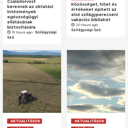
Családorvost
Közösséget, hitet és
keresnek az oktatási
értékeket épített az
intézmények
első szilágyperecseni
egészségügyi
vakációs bibliahét
ellátásának
20 hours ago
biztosítására
Szilágysági Szó
19 hours ago
Szilágysági
Szó
AKTUALITÁSOK
AKTUALITÁSOK