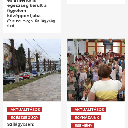
és a mentális
egészség került a
figyelem
középpontjába
16 hours ago
Szilágysági
Szó
AKTUALITÁSOK
AKTUALITÁSOK
EGÉSZSÉGÜGY
EGYHÁZAINK
Szilágycseh:
ESEMÉNY