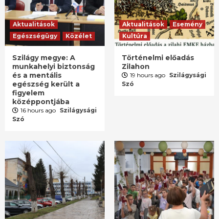
Aktualitások
Aktualitások
Esemény
Egészségügy
Közélet
Kultúra
Szilágy megye: A
Történelmi előadás
munkahelyi biztonság
Zilahon
és a mentális
19 hours ago
Szilágysági
egészség került a
Szó
figyelem
középpontjába
16 hours ago
Szilágysági
Szó