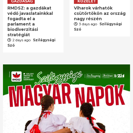
GAZDASÁG
KÖZÉLET
RMDSZ: a gazdákat
Viharok várhatók
védő javaslatainkkal
csütörtökön az ország
fogadta el a
nagy részén
parlament a
3 days ago
Szilágysági
biodiverzitási
Szó
stratégiát
2 days ago
Szilágysági
Szó