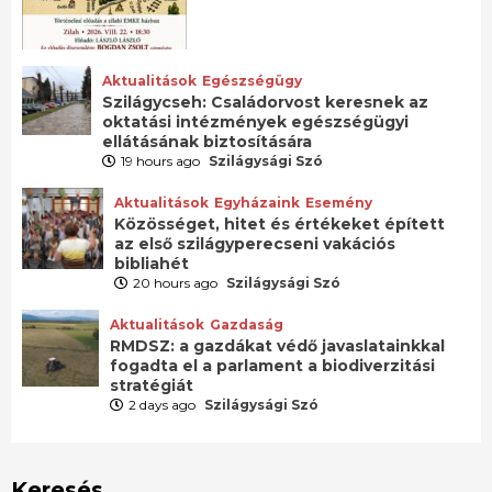
Aktualitások
Egészségügy
Szilágycseh: Családorvost keresnek az
oktatási intézmények egészségügyi
ellátásának biztosítására
19 hours ago
Szilágysági Szó
Aktualitások
Egyházaink
Esemény
Közösséget, hitet és értékeket épített
az első szilágyperecseni vakációs
bibliahét
20 hours ago
Szilágysági Szó
Aktualitások
Gazdaság
RMDSZ: a gazdákat védő javaslatainkkal
fogadta el a parlament a biodiverzitási
stratégiát
2 days ago
Szilágysági Szó
Keresés