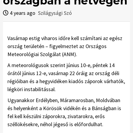
országban a hétvégén
4 years ago
Szilágysági Szó
Vasárnap estig viharos időre kell számítani az egész
ország területén – figyelmeztet az Országos
Meteorológiai Szolgálat (ANM).
A meteorológusok szerint június 10-e, péntek 14
órától június 12-e, vasárnap 22 óráig az ország déli
régióiban és a hegyvidéken kiadós záporok várhatók,
légköri instabilitással.
Ugyanakkor Erdélyben, Máramarosban, Moldvában
és helyenként a Körösök vidékén és a Bánságban is
fel kell készülni záporokra, zivatarokra, erős
széllökésekre, néhol jégeső is előfordulhat.