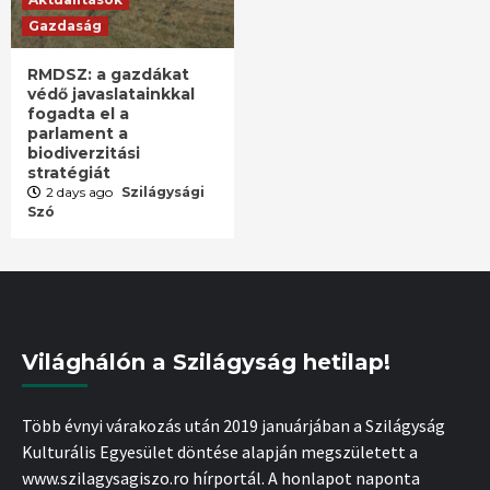
Gazdaság
RMDSZ: a gazdákat
védő javaslatainkkal
fogadta el a
parlament a
biodiverzitási
stratégiát
2 days ago
Szilágysági
Szó
Világhálón a Szilágyság hetilap!
Több évnyi várakozás után 2019 januárjában a Szilágyság
Kulturális Egyesület döntése alapján megszületett a
www.szilagysagiszo.ro hírportál. A honlapot naponta